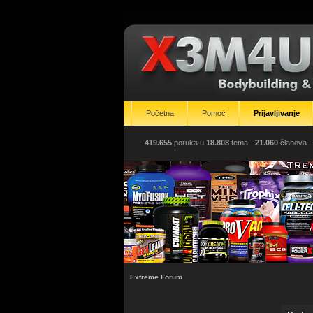
Početna
Pomoć
Prijavljivanje
419.655
poruka u
18.808
tema -
21.060
članova
-
Extreme Forum