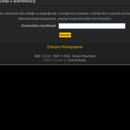
anje o autentifikaciji
te zaboravili vaše detalje za prijavljivanje, nemojte da se brinete, možete da ih saznate pono
biste pokrenuli ovaj proces, unesite svoje korisničko ime ili lozinku.
Korisničko ime/Imejl:
Extreme Photographer
SMF 2.0.14
|
SMF © 2011
,
Simple Machines
DsV1
Theme by
DzinerStudio