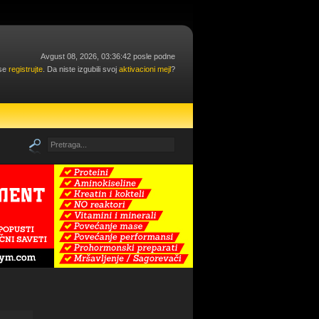
Avgust 08, 2026, 03:36:42 posle podne
 se
registrujte
. Da niste izgubili svoj
aktivacioni mejl
?