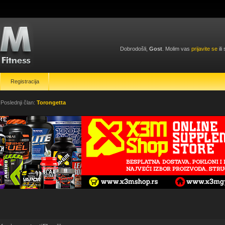
Dobrodošli,
Gost
. Molim vas
prijavite se
ili
Registracija
 Poslednji član:
Torongetta