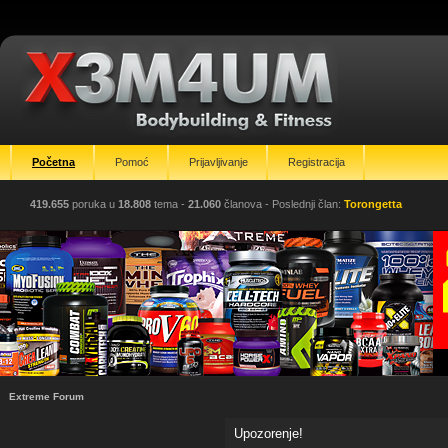
Početna
Pomoć
Prijavljivanje
Registracija
419.655
poruka u
18.808
tema -
21.060
članova
- Poslednji član:
Torongetta
Extreme Forum
Upozorenje!