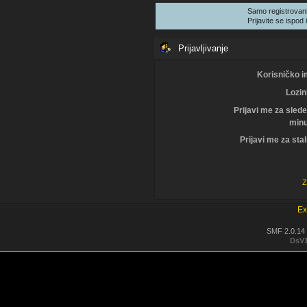
Samo registrovani
Prijavite se ispod i
Prijavljivanje
Korisničko i
Lozin
Prijavi me za sled
minu
Prijavi me za sta
Z
Ex
SMF 2.0.14
DsV