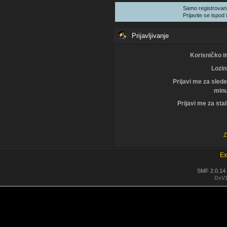
Samo registrovani
Prijavite se ispod i
Prijavljivanje
Korisničko i
Lozin
Prijavi me za sled
minu
Prijavi me za sta
Z
Ex
SMF 2.0.14
DsV