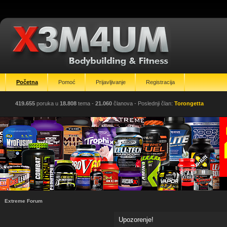
Početna
Pomoć
Prijavljivanje
Registracija
419.655
poruka u
18.808
tema -
21.060
članova
- Poslednji član:
Torongetta
Extreme Forum
Upozorenje!