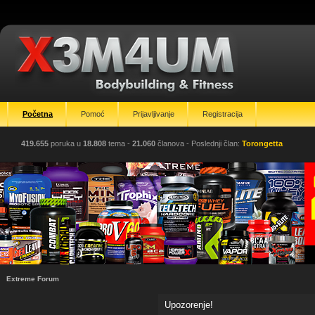
Početna
Pomoć
Prijavljivanje
Registracija
419.655
poruka u
18.808
tema -
21.060
članova
- Poslednji član:
Torongetta
Extreme Forum
Upozorenje!