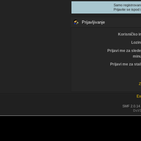
Samo registrovani
Prijavite se ispod i
Prijavljivanje
Korisničko i
Lozin
Prijavi me za sled
minu
Prijavi me za sta
Z
Ex
SMF 2.0.14
DsV