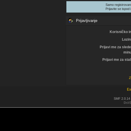
Samo registrovani
Prijavite se ispod i
Prijavljivanje
Korisničko i
Lozin
Prijavi me za sled
minu
Prijavi me za sta
Z
Ex
SMF 2.0.14
DsV