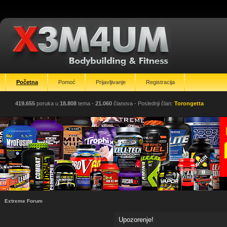
Početna
Pomoć
Prijavljivanje
Registracija
419.655
poruka u
18.808
tema -
21.060
članova
- Poslednji član:
Torongetta
Extreme Forum
Upozorenje!