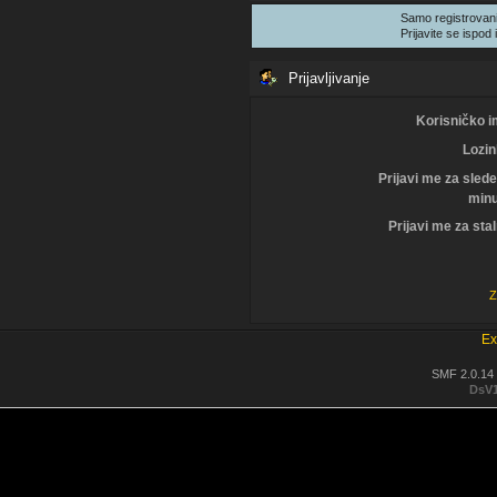
Samo registrovani
Prijavite se ispod i
Prijavljivanje
Korisničko i
Lozin
Prijavi me za sled
minu
Prijavi me za sta
Z
Ex
SMF 2.0.14
DsV