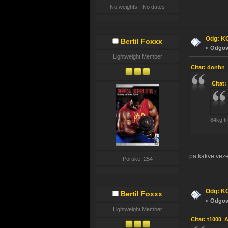
No weights - No dates
Odg: K
Bertil Foxxx
«
Odgovo
Lightweight Member
Citat: donbn 
Citat
84kg tr
pa kakve veze 
Poruke: 254
Odg: K
Bertil Foxxx
«
Odgovo
Lightweight Member
Citat: t1000 