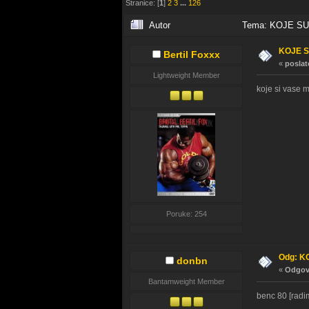
Stranice: [
1
]
2
3
...
126
Autor
Tema: KOJE SU 
KOJE S
Bertil Foxxx
«
poslat
Lightweight Member
koje si vase m
Poruke: 254
Odg: K
donbn
«
Odgovo
Bantamweight Member
benc 80 [radim