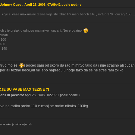
: Johnny Quest April 28, 2008, 07:09:42 posle podne
koje si vase maximalne tezine koje ste izbacili ? meni bench 140 , mrtvo 170 , cucanj 150 ...
ch ti je prejak u odnosu ma mrtvo i cucanj..Neverovatno!
ultati:
 100
 180
: 140
i trudimo se
) poceo sam od skoro da radim mrtvo tako da i nije strasno ali cucan
per ali tezine nece,ali mi lepo napreduju noge tako da se ne stresiram toliko...
OJE SU VASE MAX TEZINE ?!
r #10 poslato:
April 28, 2008, 10:29:31 posle podne »
vo ne radim preko 110 cucanj ne radim nikako. 103kg
a je ako je sida nije rak