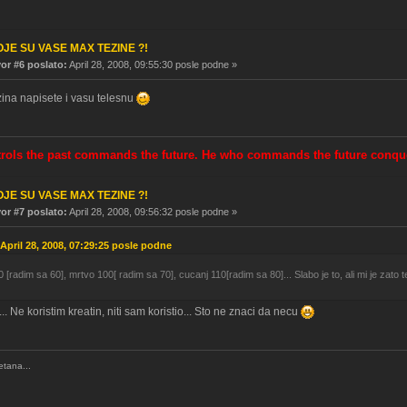
OJE SU VASE MAX TEZINE ?!
r #6 poslato:
April 28, 2008, 09:55:30 posle podne »
zina napisete i vasu telesnu
rols the past commands the future. He who commands the future conque
OJE SU VASE MAX TEZINE ?!
r #7 poslato:
April 28, 2008, 09:56:32 posle podne »
April 28, 2008, 07:29:25 posle podne
 [radim sa 60], mrtvo 100[ radim sa 70], cucanj 110[radim sa 80]... Slabo je to, ali mi je zato
.. Ne koristim kreatin, niti sam koristio... Sto ne znaci da necu
etana...