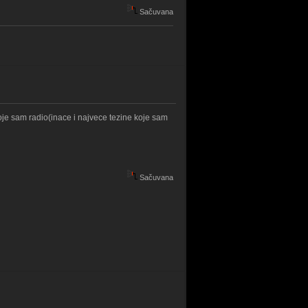
Sačuvana
je sam radio(inace i najvece tezine koje sam
Sačuvana