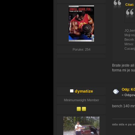
Citat
JQ,ben
Moji rez
Becnh:
Mrtvo:
Cucanj
Poruke: 254
Brate jeste al
forma mi je su
Odg: K
dymatize
«
Odgovo
Minimumweight Member
bench 140 mrt
sida sida e pa st