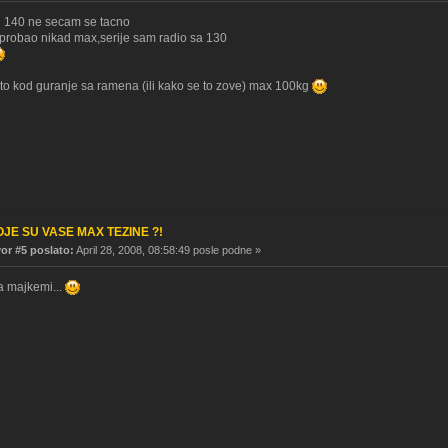
li 140 ne secam se tacno
 probao nikad max,serije sam radio sa 130
zato kod guranje sa ramena (ili kako se to zove) max 100kg
OJE SU VASE MAX TEZINE ?!
r #5 poslato:
April 28, 2008, 08:58:49 posle podne »
 majkemi...