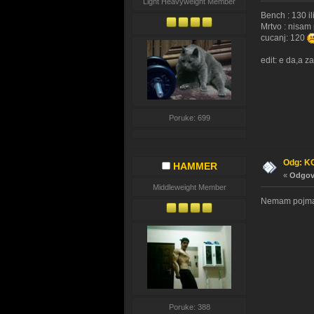
Light Heavyweight Member
Bench : 130 i
Mrtvo : nisam
cucanj: 120
edit: e da,a 
Poruke: 699
Odg: K
HAMMER
«
Odgovo
Middleweight Member
Nemam pojma
Poruke: 388