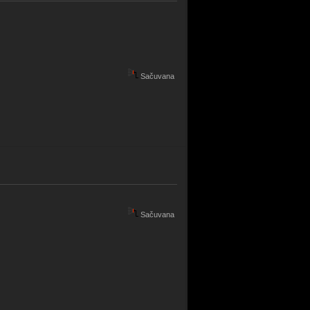
Sačuvana
Sačuvana