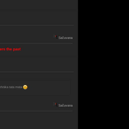
Sačuvana
rs the past
 tehnika tata mata
Sačuvana