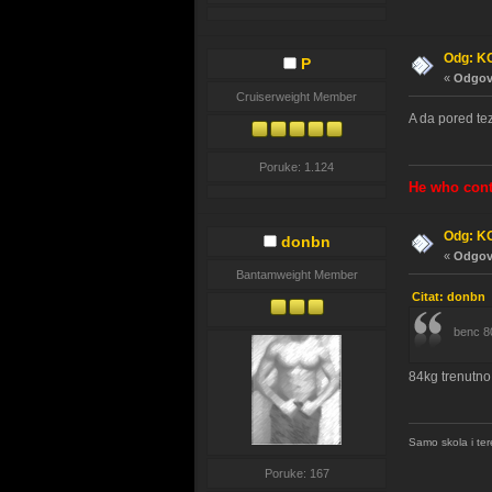
Odg: K
P
«
Odgovo
Cruiserweight Member
A da pored te
Poruke: 1.124
He who cont
Odg: K
donbn
«
Odgovo
Bantamweight Member
Citat: donbn 
benc 80
84kg trenutno.
Samo skola i ter
Poruke: 167