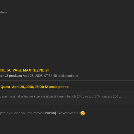
etana...
OJE SU VASE MAX TEZINE ?!
r #2 poslato:
April 28, 2008, 07:34:40 posle podne »
 Quest April 28, 2008, 07:09:42 posle podne
 vase maximalne tezine koje ste izbacili ? meni bench 140 , mrtvo 170 , cucanj 150 ...
e prejak u odnosu ma mrtvo i cucanj..Neverovatno!