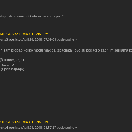
 koji ustanu svaki put kada su bačeni na pod."
OJE SU VASE MAX TEZINE ?!
r #3 poslato:
April 28, 2008, 07:39:03 posle podne »
 nisam probao koliko mogu max da izbacim:ali ovo su podaci o zadnjim serijama ko
8 ponavljanja)
m stvarno
 (6ponavljanja)
OJE SU VASE MAX TEZINE ?!
r #4 poslato:
April 28, 2008, 08:57:17 posle podne »