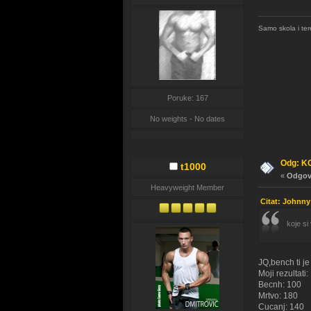
Samo skola i ter
Poruke: 167
No weights - No dates
Odg: K
t1000
«
Odgovo
Heavyweight Member
Citat: Johnny
koje si
JQ,bench ti j
Moji rezultati:
Becnh: 100
Mrtvo: 180
Cucanj: 140