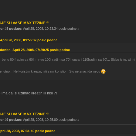
OJE SU VASE MAX TEZINE ?!
r #8 poslato:
April 28, 2008, 10:23:34 posle podne »
April 28, 2008, 09:56:32 posle podne
: donbn April 28, 2008, 07:29:25 posle podne
benc 80 [radim sa 60], mrtvo 100[ radim sa 70], cucanj 110[radim sa 80]... Slabo je to, ali mi
enutno... Ne koristim kreatin, niti sam koristio... Sto ne znaci da necu
ima dal si uzimao kreatin ili nisi ?!
OJE SU VASE MAX TEZINE ?!
r #9 poslato:
April 28, 2008, 10:25:00 posle podne »
April 28, 2008, 07:34:40 posle podne