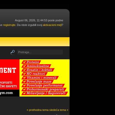
Avgust 06, 2026, 11:44:53 posle podne
 se
registrujte
. Da niste izgubili svoj
aktivacioni mejl
?
« prethodna tema
sledeća tema »