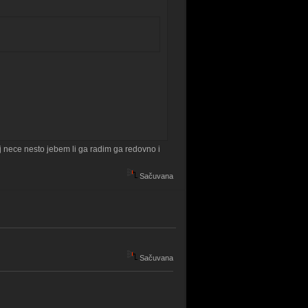
j nece nesto jebem li ga radim ga redovno i
Sačuvana
Sačuvana