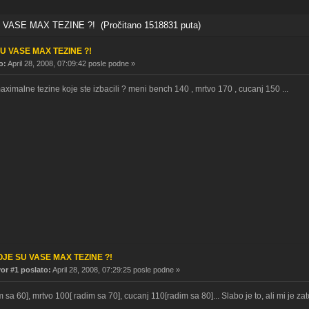
VASE MAX TEZINE ?! (Pročitano 1518831 puta)
U VASE MAX TEZINE ?!
o:
April 28, 2008, 07:09:42 posle podne »
aximalne tezine koje ste izbacili ? meni bench 140 , mrtvo 170 , cucanj 150 ...
OJE SU VASE MAX TEZINE ?!
r #1 poslato:
April 28, 2008, 07:29:25 posle podne »
 sa 60], mrtvo 100[ radim sa 70], cucanj 110[radim sa 80]... Slabo je to, ali mi je za