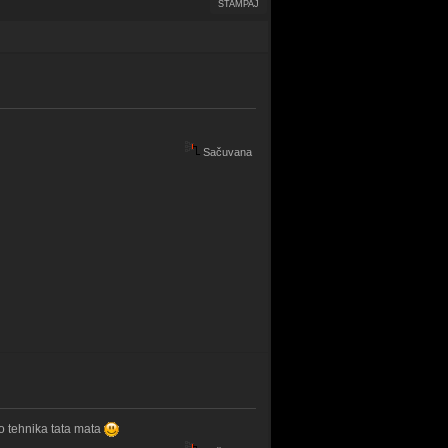
ŠTAMPAJ
Sačuvana
to tehnika tata mata