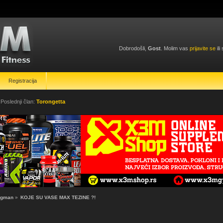
Dobrodošli,
Gost
. Molim vas
prijavite se
ili
Registracija
 Poslednji član:
Torongetta
ongman
»
KOJE SU VASE MAX TEZINE ?!