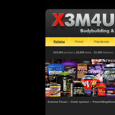
Početna
Pomoć
Prijavljivanje
419.655
poruka u
18.808
tema -
21.060
članova
-
Extreme Forum
»
Ostali sportovi
»
Powerlifting/Str