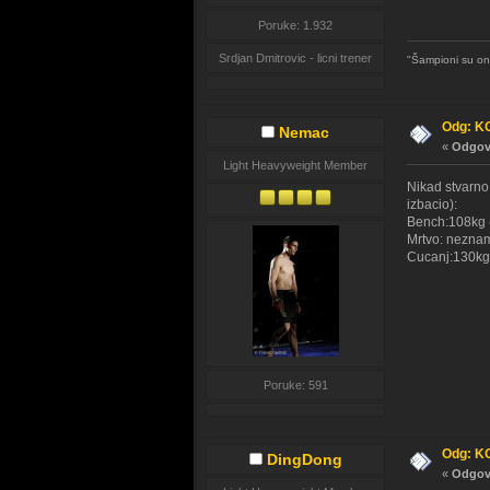
Poruke: 1.932
Srdjan Dmitrovic - licni trener
"Šampioni su oni
Odg: K
Nemac
«
Odgovo
Light Heavyweight Member
Nikad stvarno
izbacio):
Bench:108kg (
Mrtvo: nezna
Cucanj:130kg
Poruke: 591
Odg: K
DingDong
«
Odgovo