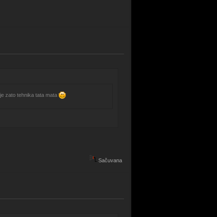
 je zato tehnika tata mata
Sačuvana