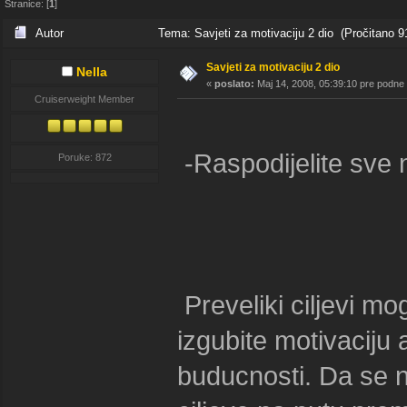
Stranice: [
1
]
Autor
Tema: Savjeti za motivaciju 2 dio (Pročitano 9
Savjeti za motivaciju 2 dio
Nella
«
poslato:
Maj 14, 2008, 05:39:10 pre podne
Cruiserweight Member
-Raspodijelite sve 
Poruke: 872
Preveliki ciljevi mo
izgubite motivaciju 
buducnosti. Da se ne