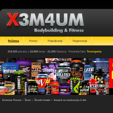
Početna
Pomoć
Prijavljivanje
Registracija
419.655
poruka u
18.808
tema -
21.060
članova
- Poslednji član:
Torongetta
Extreme Forum
»
Žene
»
Ženski kutak
»
Savjeti za motivaciju 2 dio