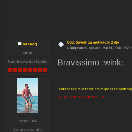
Odg: Savjeti za motivaciju 2 dio
sasacg
«
Odgovor #1 poslato:
Maj 14, 2008, 06:22:
Admin
Bravissimo :wink:
Super-heavyweight Member
"You'll be able to spit nails. You're gonna eat light
HASTA LA VICTORIA SIEMPRE !!!
Poruke: 9.807
Get up you son of a