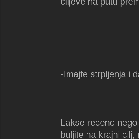
ciljeve na putu pre
-Imajte strpljenja i 
Lakse receno nego u
buljite na krajni cilj