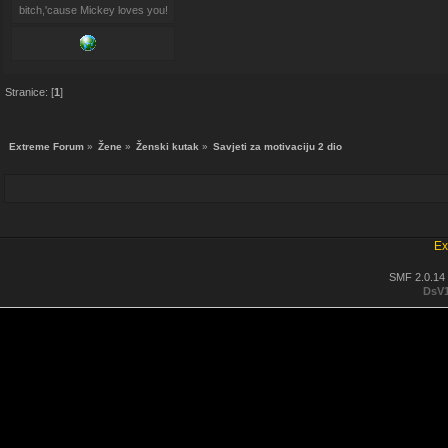
bitch,'cause Mickey loves you!
Stranice: [
1
]
Extreme Forum
»
Žene
»
Ženski kutak
»
Savjeti za motivaciju 2 dio
Ex
SMF 2.0.14
DsV