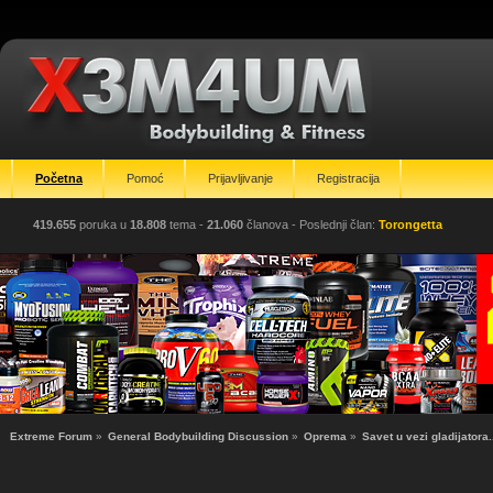
Početna
Pomoć
Prijavljivanje
Registracija
419.655
poruka u
18.808
tema -
21.060
članova
- Poslednji član:
Torongetta
Extreme Forum
»
General Bodybuilding Discussion
»
Oprema
»
Savet u vezi gladijatora.