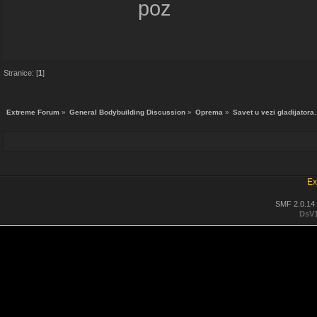
poz
Stranice: [
1
]
Extreme Forum
»
General Bodybuilding Discussion
»
Oprema
»
Savet u vezi gladijatora.
Ex
SMF 2.0.14
DsV