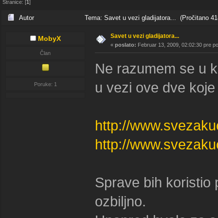
Stranice: [
1
]
Autor
Tema: Savet u vezi gladijatora... (Pročitano 41
Savet u vezi gladijatora...
MobyX
«
poslato:
Februar 13, 2009, 02:02:30 pre p
Član
Ne razumem se u ku
u vezi ove dve koje 
Poruke: 1
http://www.svezaku
http://www.svezaku
Sprave bih koristio 
ozbiljno.