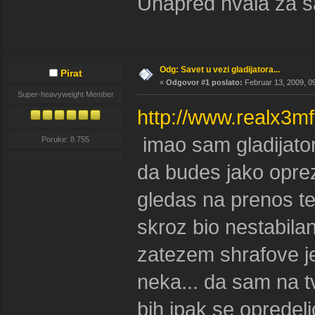
Unapred hvala za sa
Odg: Savet u vezi gladijatora...
Pirat
«
Odgovor #1 poslato:
Februar 13, 2009, 0
Super-heavyweight Member
http://www.realx3m
imao sam gladijatora
Poruke: 8.755
da budes jako oprez
gledas na prenos tez
skroz bio nestabil
zatezem shrafove jer
neka... da sam na 
bih ipak se opredel