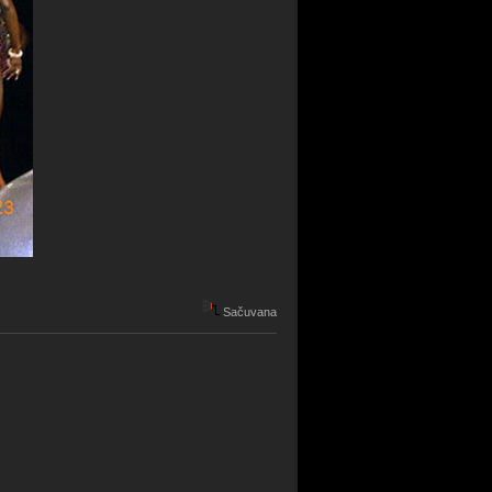
Sačuvana