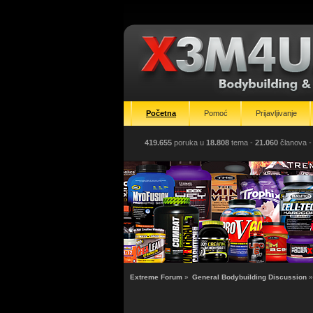
Početna
Pomoć
Prijavljivanje
419.655
poruka u
18.808
tema -
21.060
članova
-
Extreme Forum
»
General Bodybuilding Discussion