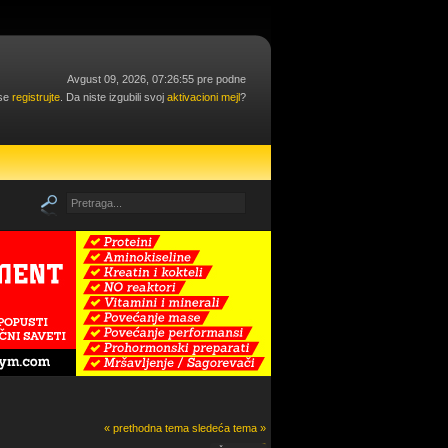
Avgust 09, 2026, 07:26:55 pre podne
 se
registrujte
. Da niste izgubili svoj
aktivacioni mejl
?
« prethodna tema
sledeća tema »