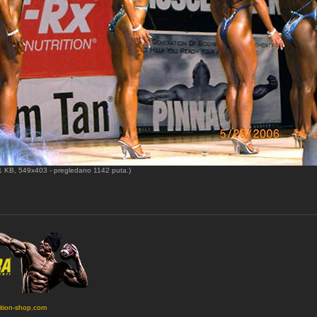
1 KB, 549x403 - pregledano 1142 puta.)
ition-shop.com