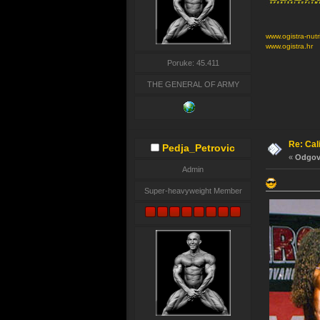
www.ogistra-nutr
www.ogistra.hr
Poruke: 45.411
THE GENERAL OF ARMY
Re: Cal
Pedja_Petrovic
«
Odgovo
Admin
Super-heavyweight Member