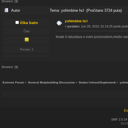
Stranice: [
1
]
Autor
Tema: yohimbine hcl (Pročitano 3724 puta)
yohimbine hcl
čika bato
«
poslato:
Jun 28, 2010, 01:14:25 posle pod
Član
Imate li iskustava s ovim proizvodom,mislio 
Poruke: 2
Stranice: [
1
]
Extreme Forum
»
General Bodybuilding Discussion
»
Dodaci Ishrani/Suplementi
»
yohim
Ex
SMF 2.0.14
DsV