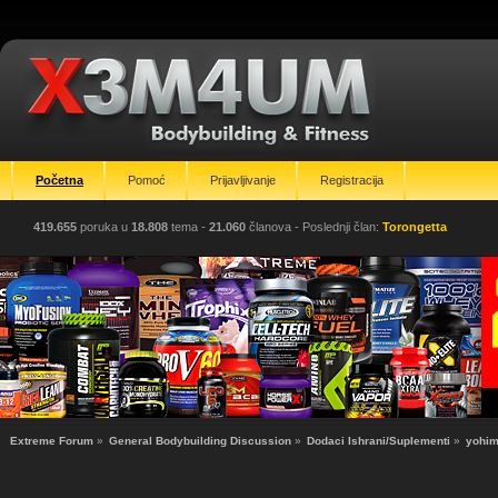
Početna
Pomoć
Prijavljivanje
Registracija
419.655
poruka u
18.808
tema -
21.060
članova
- Poslednji član:
Torongetta
Extreme Forum
»
General Bodybuilding Discussion
»
Dodaci Ishrani/Suplementi
»
yohim