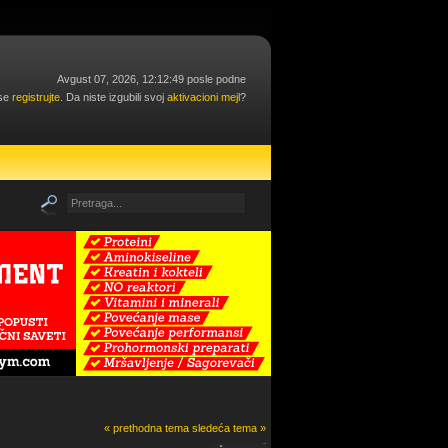
Avgust 07, 2026, 12:12:49 posle podne
 se
registrujte
. Da niste izgubili svoj
aktivacioni mejl
?
« prethodna tema
sledeća tema »