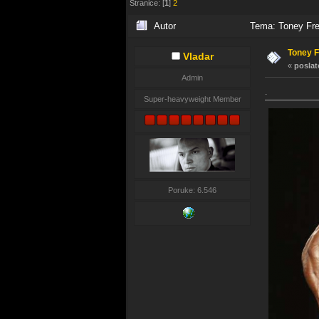
Stranice: [
1
]
2
Autor
Tema: Toney Fre
Toney 
Vladar
«
poslat
Admin
.
Super-heavyweight Member
Poruke: 6.546