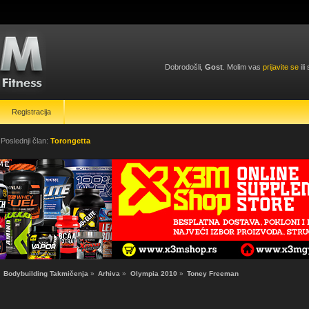
Dobrodošli,
Gost
. Molim vas
prijavite se
ili
Registracija
 Poslednji član:
Torongetta
»
Bodybuilding Takmičenja
»
Arhiva
»
Olympia 2010
»
Toney Freeman