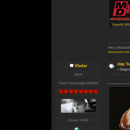
Xman04.JP
PRVI CRNOGOR
www.proteini.me
Odg: T
Vladar
«
Odgovo
Admin
.
Super-heavyweight Member
Poruke: 6.546