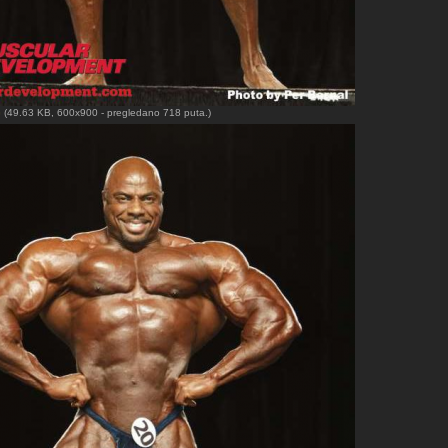
G
(49.63 KB, 600x900 - pregledano 718 puta.)