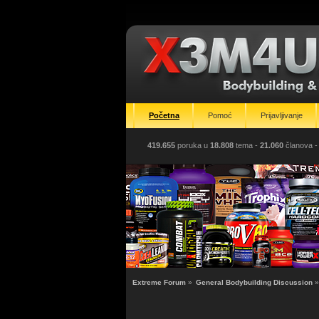
Početna
Pomoć
Prijavljivanje
419.655
poruka u
18.808
tema -
21.060
članova
-
Extreme Forum
»
General Bodybuilding Discussion