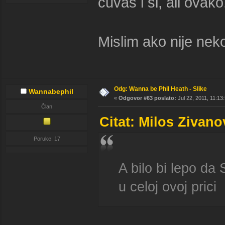
cuvas i sl, ali ovako.
Mislim ako nije nek
Odg: Wanna be Phil Heath - Slike
Wannabephil
«
Odgovor #63 poslato:
Jul 22, 2011, 11:13
Član
Citat: Milos Zivano
Poruke: 17
A bilo bi lepo da 
u celoj ovoj prici