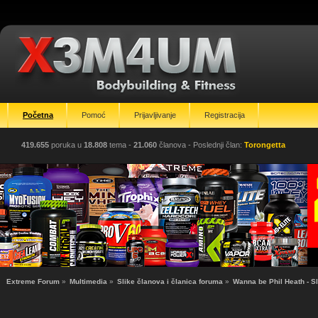
Početna
Pomoć
Prijavljivanje
Registracija
419.655
poruka u
18.808
tema -
21.060
članova
- Poslednji član:
Torongetta
Extreme Forum
»
Multimedia
»
Slike članova i članica foruma
»
Wanna be Phil Heath - S