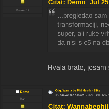
Citat: Demo Jul 25
Poruke: 17
...pregledao sam 
transformaciji, ne
super, ali ruke vr
da nisi s c5 na d
Hvala brate, jesam s
Odg: Wanna be Phil Heath - Slike
Demo
«
Odgovor #67 poslato:
Jul 27, 2011, 12:59
Član
Citat: Wannabephil