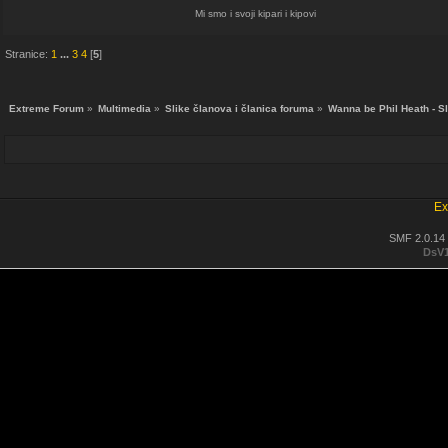
Mi smo i svoji kipari i kipovi
Stranice:
1
...
3
4
[
5
]
Extreme Forum
»
Multimedia
»
Slike članova i članica foruma
»
Wanna be Phil Heath - S
Ex
SMF 2.0.14
DsV