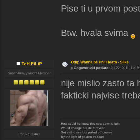
Pise ti u prvom post
Btw. hvala svima
Odg: Wanna be Phil Heath - Slike
TeH FiLiP
«
Odgovor #64 poslato:
Jul 22, 2011, 11:19
Super-heavyweight Member
nije mislio zasto ta
fakticki najvise tr
How could he know this new dawn’s light
Would change his life forever?
Set sail to sea but pulled off course
Poruke: 2.443
By the light of golden treasure