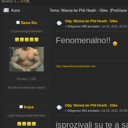
Stranice:
1
...
3
4
[
5
]
Autor
Tema: Wanna be Phil Heath - Slike (Pročitano 
Odg: Wanna be Phil Heath - Slike
Sasa Ilic
«
Odgovor #60 poslato:
Jul 18, 2011, 02:51
Cruiserweight Member
Fenomenalno!!
http://www.fitnessclubrelax.net
Poruke: 1.182
No fate but what we make!!
Odg: Wanna be Phil Heath - Slike
kopa
«
Odgovor #61 poslato:
Jul 18, 2011, 02:59
Light Heavyweight Member
isprozivali su te a 