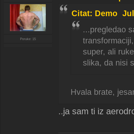
Citat: Demo Jul
...pregledao 
transformaciji
Poruke: 15
super, ali ruk
slika, da nisi
Hvala brate, jesa
..ja sam ti iz aero