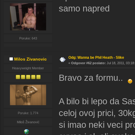
samo napred
Poruke: 643
Odg: Wanna be Phil Heath - Slike
Milos Zivanovic
«
Odgovor #62 poslato:
Jul 18, 2011, 03:18
Heavyweight Member
Bravo za formu..
A bilo bi lepo da Sa
celoj ovoj prici, 30
Poruke: 1.774
si imao neki veci p
Miloš Živanović