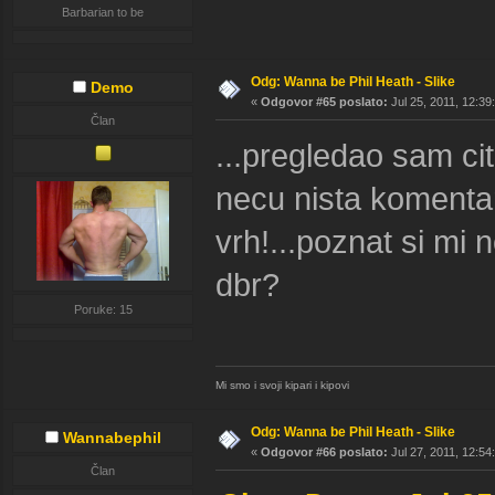
Barbarian to be
Odg: Wanna be Phil Heath - Slike
Demo
«
Odgovor #65 poslato:
Jul 25, 2011, 12:39
Član
...pregledao sam ci
necu nista komentari
vrh!...poznat si mi n
dbr?
Poruke: 15
Mi smo i svoji kipari i kipovi
Odg: Wanna be Phil Heath - Slike
Wannabephil
«
Odgovor #66 poslato:
Jul 27, 2011, 12:54
Član