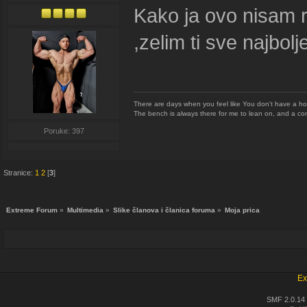
Kako ja ovo nisam ra
,zelim ti sve najbol
There are days when you feel like You don't have a ho
The bench is always there for me to lean on, and a co
Poruke: 397
Stranice:
1
2
[
3
]
Extreme Forum
»
Multimedia
»
Slike članova i članica foruma
»
Moja prica
Ex
SMF 2.0.14