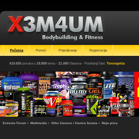
Početna
Pomoć
Prijavljivanje
Registracija
419.655
poruka u
18.808
tema -
21.060
članova
- Poslednji član:
Torongetta
Extreme Forum
»
Multimedia
»
Slike članova i članica foruma
»
Moja prica