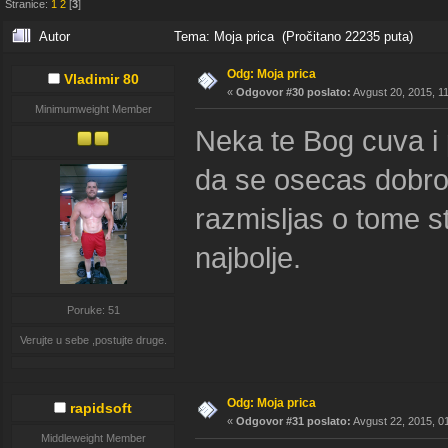
Stranice:
1
2
[
3
]
Autor
Tema: Moja prica (Pročitano 22235 puta)
Odg: Moja prica
Vladimir 80
«
Odgovor #30 poslato:
Avgust 20, 2015, 11
Minimumweight Member
Neka te Bog cuva i 
da se osecas dobro,
razmisljas o tome st
najbolje.
Poruke: 51
Verujte u sebe ,postujte druge.
Odg: Moja prica
rapidsoft
«
Odgovor #31 poslato:
Avgust 22, 2015, 0
Middleweight Member