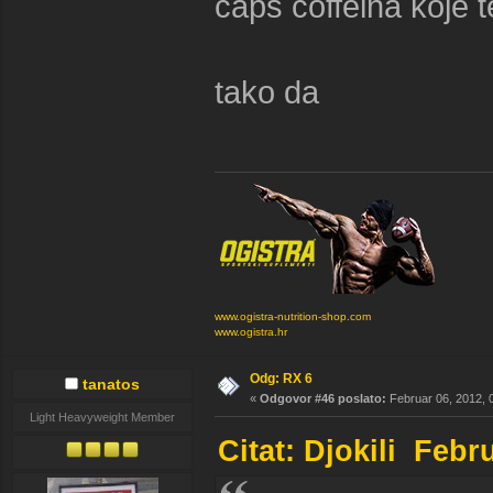
caps coffeina koje t
tako da
www.ogistra-nutrition-shop.com
www.ogistra.hr
Odg: RX 6
tanatos
«
Odgovor #46 poslato:
Februar 06, 2012, 
Light Heavyweight Member
Citat: Djokili Febr