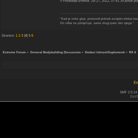
«
Poslednja izmena: Jul 17, 2012, 07:41:39 posle p
"Kad je neko glup, proizvodi jednak socijalni efekat kao
On ništa ne primjećuje, samo drugi pate oko njega."
Stranice:
1
2
3
[
4
]
5
6
Extreme Forum
»
General Bodybuilding Discussion
»
Dodaci Ishrani/Suplementi
»
RX 6 
Ex
SMF 2.0.14
DsV