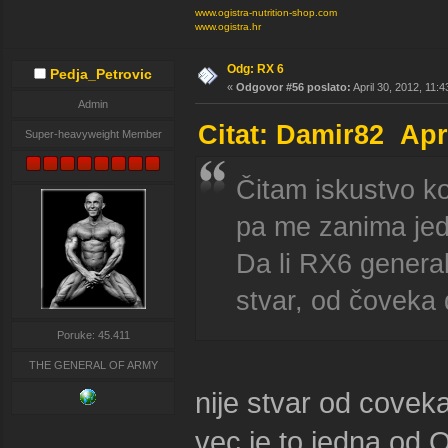
www.ogistra-nutrition-shop.com
www.ogistra.hr
Odg: RX 6
Pedja_Petrovic
«
Odgovor #56 poslato:
April 30, 2012, 11:
Admin
Citat: Damir82 Apr
Super-heavyweight Member
Čitam iskustvo k
pa me zanima jed
Da li RX6 generaln
stvar, od čoveka
Poruke: 45.411
THE GENERAL OF ARMY
nije stvar od covek
vec je to jedna od