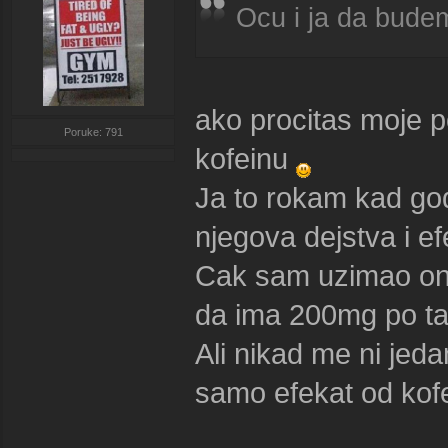
Ocu i ja da budem
ako procitas moje p
Poruke: 791
kofeinu
Ja to rokam kad go
njegova dejstva i ef
Cak sam uzimao ona
da ima 200mg po tab
Ali nikad me ni jeda
samo efekat od kof