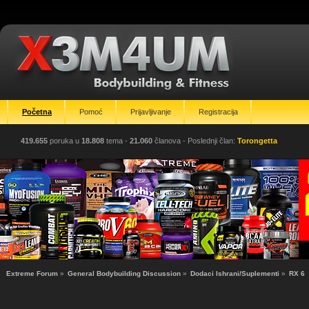
Početna
Pomoć
Prijavljivanje
Registracija
419.655
poruka u
18.808
tema -
21.060
članova
- Poslednji član:
Torongetta
Extreme Forum
»
General Bodybuilding Discussion
»
Dodaci Ishrani/Suplementi
»
RX 6 