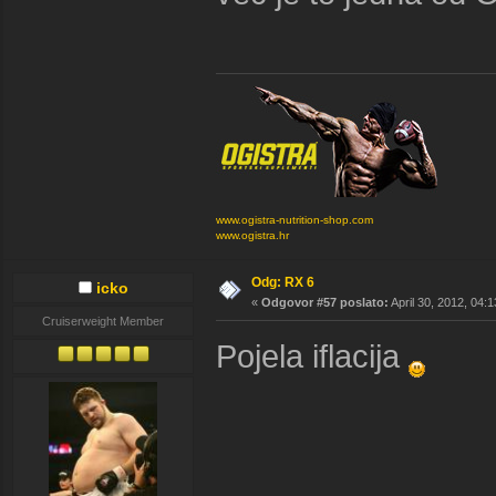
www.ogistra-nutrition-shop.com
www.ogistra.hr
Odg: RX 6
icko
«
Odgovor #57 poslato:
April 30, 2012, 04:
Cruiserweight Member
Pojela iflacija