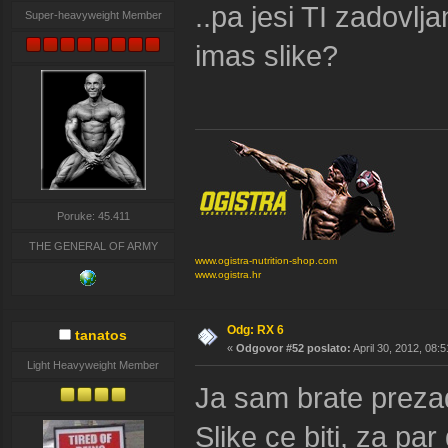
..pa jesi TI zadovlj
Super-heavyweight Member
imas slike?
Poruke: 45.411
THE GENERAL OF ARMY
www.ogistra-nutrition-shop.com
www.ogistra.hr
Odg: RX 6
tanatos
«
Odgovor #52 poslato:
April 30, 2012, 08:
Light Heavyweight Member
Ja sam brate preza
Slike ce biti, za p