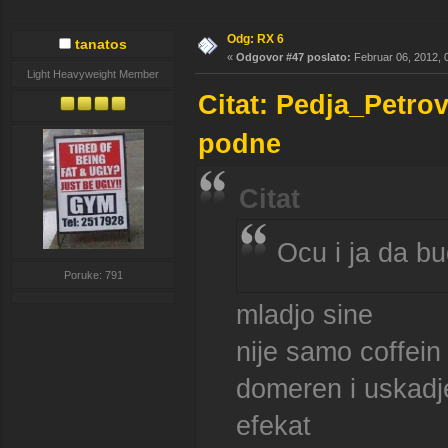
Odg: RX 6
tanatos
«
Odgovor #47 poslato:
Februar 06, 2012, 
Light Heavyweight Member
Citat: Pedja_Petro
podne
Citat
Ocu i ja da bu
Poruke: 791
mladjo sine
nije samo coffei
domeren i uskadj
efekat