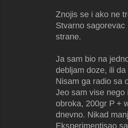
Znojis se i ako ne tre
Stvarno sagorevac k
strane.
Ja sam bio na jedn
debljam doze, ili d
Nisam ga radio sa 
Jeo sam vise nego i
obroka, 200gr P + w
dnevno. Nikad manj
Eksperimentisao sa