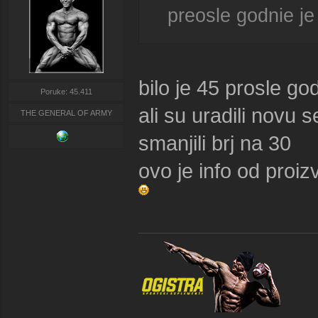
preosle godnie je 
bilo je 45 prosle go
Poruke: 45.411
ali su uradili novu s
THE GENERAL OF ARMY
smanjili brj na 30
ovo je info od proiz