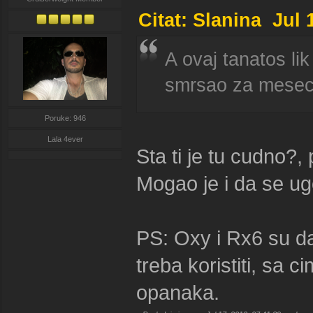
Citat: Slanina Jul 
A ovaj tanatos li
smrsao za mesec 
Poruke: 946
Lala 4ever
Sta ti je tu cudno?,
Mogao je i da se ugo
PS: Oxy i Rx6 su da
treba koristiti, sa ci
opanaka.