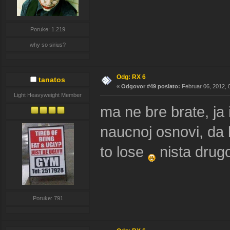
Poruke: 1.219
why so sirius?
Odg: RX 6
tanatos
«
Odgovor #49 poslato:
Februar 06, 2012, 
Light Heavyweight Member
ma ne bre brate, ja
naucnoj osnovi, da 
to lose
nista drug
Poruke: 791