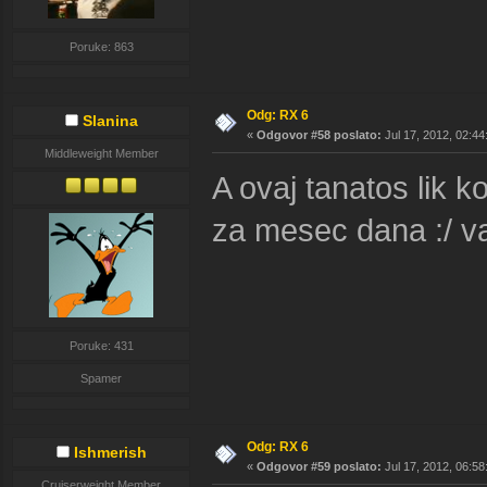
Poruke: 863
Odg: RX 6
Slanina
«
Odgovor #58 poslato:
Jul 17, 2012, 02:44
Middleweight Member
A ovaj tanatos lik 
za mesec dana :/ v
Poruke: 431
Spamer
Odg: RX 6
Ishmerish
«
Odgovor #59 poslato:
Jul 17, 2012, 06:58
Cruiserweight Member