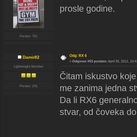
prosle godine.
Poruke: 791
Odg: RX 6
Damir82
«
Odgovor #53 poslato:
April 30, 2012, 10:
Lightweight Member
Čitam iskustvo koj
me zanima jedna st
Poruke: 241
Da li RX6 generalno u
stvar, od čoveka d