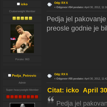
Odg: RX 6
icko
«
Odgovor #54 poslato:
April 30, 2012, 11:
Cruiserweight Member
Pedja jel pakovanj
preosle godnie je bi
Poruke: 863
Odg: RX 6
Pedja_Petrovic
«
Odgovor #55 poslato:
April 30, 2012, 11:
Admin
Citat: icko April 3
Super-heavyweight Member
Pedja jel pakova