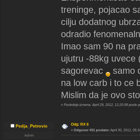
treninge, pojacao 
cilju dodatnog ubrz
odradio fenomenaln
Imao sam 90 na pra
ujutru -88kg uvece 
sagorevac
samo da
na low carb i to ce bi
Mislim da je ovo st
«
Poslednja izmena: April 29, 2012, 12:20:08 posle 
Odg: RX 6
Pedja_Petrovic
«
Odgovor #51 poslato:
April 30, 2012, 05:
Admin