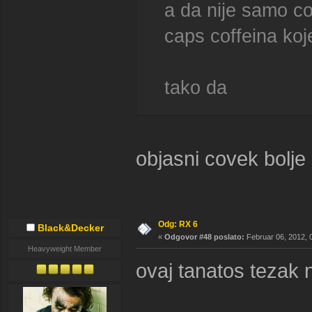
a da nije samo co
caps coffeina koj
tako da
objasni covek bolj
Odg: RX 6
Black&Decker
«
Odgovor #48 poslato:
Februar 06, 2012, 
Heavyweight Member
ovaj tanatos tezak 