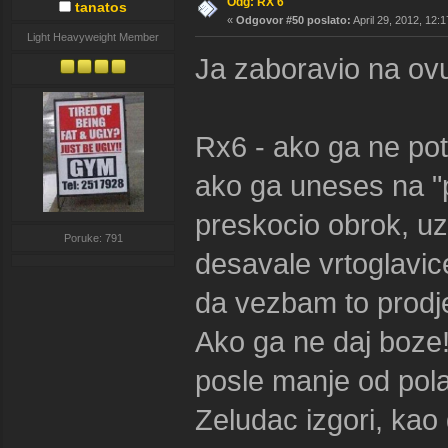
Odg: RX 6
tanatos
«
Odgovor #50 poslato:
April 29, 2012, 12:
Light Heavyweight Member
Ja zaboravio na o
Rx6 - ako ga ne pot
ako ga uneses na "p
preskocio obrok, uz
Poruke: 791
desavale vrtoglavic
da vezbam to prodje
Ako ga ne daj boze!!
posle manje od pola
Zeludac izgori, kao 