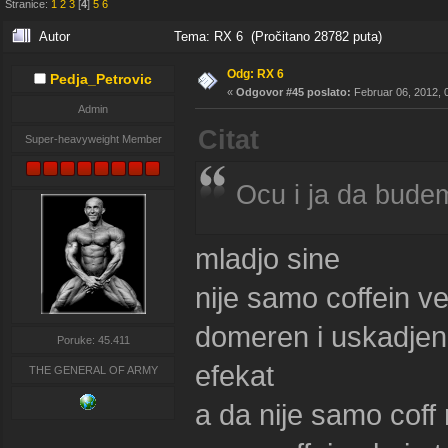
Stranice:
1
2
3
[
4
]
5
6
Autor
Tema: RX 6 (Pročitano 28782 puta)
Odg: RX 6
Pedja_Petrovic
«
Odgovor #45 poslato:
Februar 06, 2012, 
Admin
Citat
Super-heavyweight Member
Ocu i ja da budem
mladjo sine
nije samo coffein v
domeren i uskadjen 
Poruke: 45.411
efekat
THE GENERAL OF ARMY
a da nije samo coff