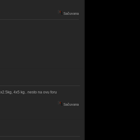
Sačuvana
2.5kg, 4x5 kg.. nesto na ovu foru
Sačuvana