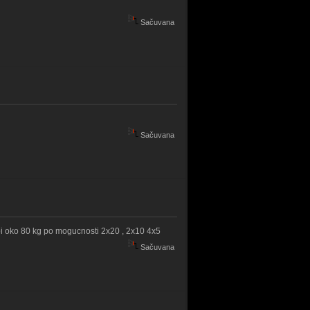
Sačuvana
Sačuvana
 bi oko 80 kg po mogucnosti 2x20 , 2x10 4x5
Sačuvana