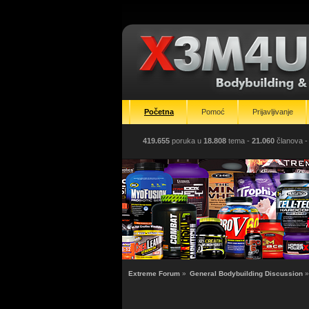
Početna
Pomoć
Prijavljivanje
419.655
poruka u
18.808
tema -
21.060
članova
-
Extreme Forum
»
General Bodybuilding Discussion