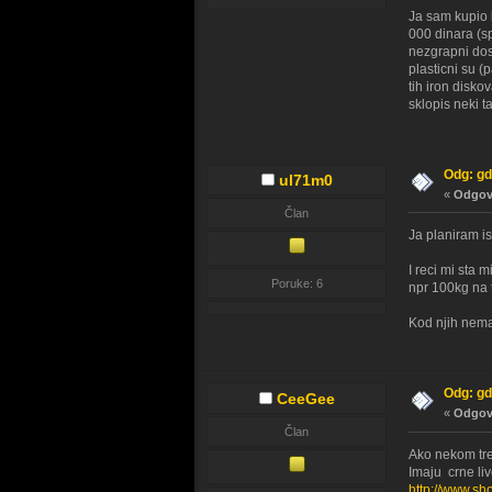
Ja sam kupio k
000 dinara (s
nezgrapni dos
plasticni su (
tih iron disko
sklopis neki t
Odg: gd
ul71m0
«
Odgovo
Član
Ja planiram i
I reci mi sta 
Poruke: 6
npr 100kg na 
Kod njih nema
Odg: gd
CeeGee
«
Odgovo
Član
Ako nekom tre
Imaju crne li
http://www.sh