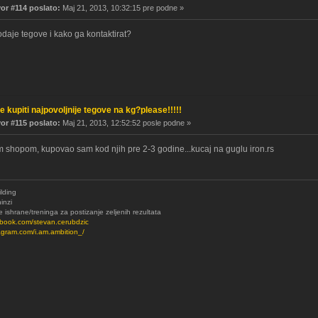
r #114 poslato:
Maj 21, 2013, 10:32:15 pre podne »
odaje tegove i kako ga kontaktirat?
e kupiti najpovoljnije tegove na kg?please!!!!!
r #115 poslato:
Maj 21, 2013, 12:52:52 posle podne »
m shopom, kupovao sam kod njih pre 2-3 godine...kucaj na guglu iron.rs
lding
ninzi
e ishrane/treninga za postizanje zeljenih rezultata
ebook.com/stevan.cerubdzic
tagram.com/i.am.ambition_/