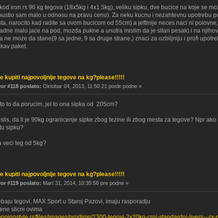
od iron.rs 96 kg tegova (18x5kg i 4x1.5kg), veliku sipku, dve bucice na koje se mo
pustio sam malo u odnosu na pravu cenu). Za neku kucnu i nezahtevnu upotrebu po m
ta, narocito kad radite sa ovom bucicom od 55cm) a jeftinije neces naci ni polovne,
padne malo jace na pod, mozda pukne a unutra mislim da je sitan pesak) i na njihovu
va ne moze da stane(9 sa jedne, 9 sa druge strane.) znaci za ozbiljniju i profi upot
akav paket.
e kupiti najpovoljnije tegove na kg?please!!!!!
r #118 poslato:
Oktobar 04, 2013, 11:50:21 posle podne »
sto to da porucim, jel to ona sipka od 205cm?
mislis, da li je 90kg ogranicenje sipke zbog tezine ili zbog mesta za tegove? Npr ak
tu sipku?
 veci teg od 5kg?
e kupiti najpovoljnije tegove na kg?please!!!!!
r #119 poslato:
Mart 31, 2014, 10:35:58 pre podne »
baju tegovi, MAX Sport u Staroj Pazovi, imaju rasporadju
vene slicni ovima
oppingstyle.rs/files/images/prodimg/2300-tegovi-2x20kg-crni-standardni-liveni---rx-