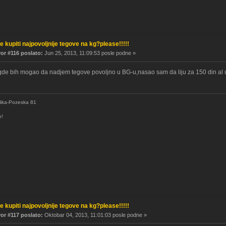
e kupiti najpovoljnije tegove na kg?please!!!!!
r #116 poslato:
Jun 25, 2013, 11:09:53 posle podne »
gde bih mogao da nadjem tegove povoljno u BG-u,nasao sam da liju za 150 din al
lika-Pozeska 81
o!
e kupiti najpovoljnije tegove na kg?please!!!!!
r #117 poslato:
Oktobar 04, 2013, 11:01:03 posle podne »