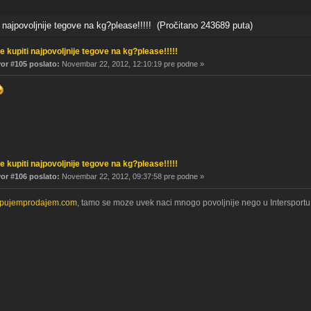
najpovoljnije tegove na kg?please!!!!! (Pročitano 243689 puta)
e kupiti najpovoljnije tegove na kg?please!!!!!
r #105 poslato:
Novembar 22, 2012, 12:10:19 pre podne »
e kupiti najpovoljnije tegove na kg?please!!!!!
r #106 poslato:
Novembar 22, 2012, 09:37:58 pre podne »
pujemprodajem.com
, tamo se moze uvek naci mnogo povoljnije nego u Intersportu,