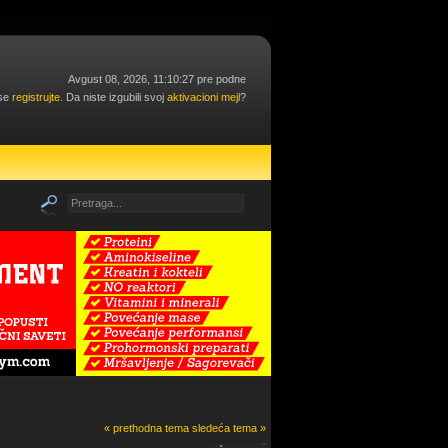
Avgust 08, 2026, 11:10:27 pre podne
 se
registrujte
. Da niste izgubili svoj
aktivacioni mejl
?
« prethodna tema
sledeća tema »