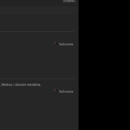
ŠTAMPAJ
Sačuvana
 Metrou i slicnim mestima.
Sačuvana