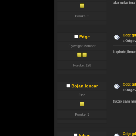
ako neko ima 
Poruke: 3
Odg: gd
Edge
«
Odgovo
Flyweight Member
kupindo,limun
Poruke: 128
Odg: gd
Bojan.loncar
«
Odgovo
Član
trazio sam nm
Poruke: 3
Odg: gd
fokus