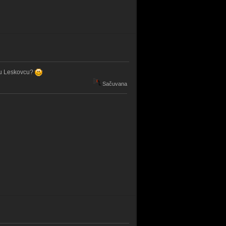
 u Leskovcu?
Sačuvana