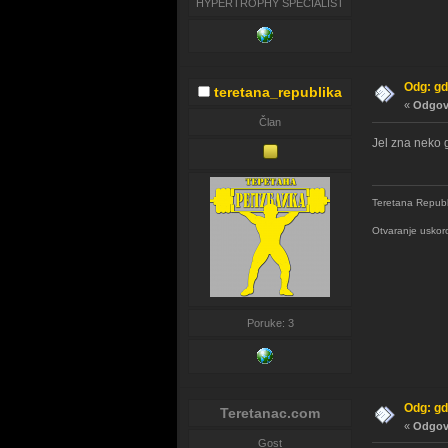
HYPERTROPHY SPECIALIST
Odg: gd
teretana_republika
«
Odgovo
Član
Jel zna neko 
Teretana Repub
Otvaranje uskor
Poruke: 3
Odg: gd
Teretanac.com
«
Odgovo
Gost