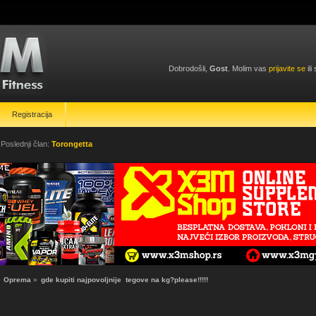
Dobrodošli,
Gost
. Molim vas
prijavite se
ili
Registracija
 Poslednji član:
Torongetta
»
Oprema
»
gde kupiti najpovoljnije  tegove na kg?please!!!!!