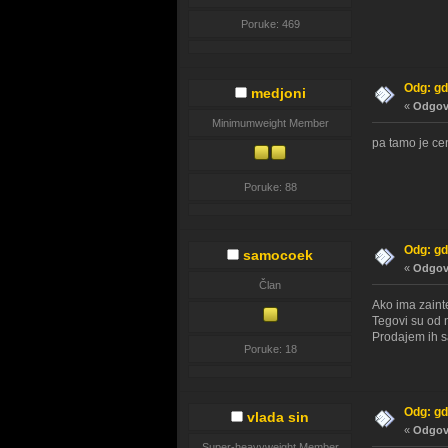
Poruke: 469
Odg: gd
medjoni
«
Odgovo
Minimumweight Member
pa tamo je ce
Poruke: 88
Odg: gd
samocoek
«
Odgovo
Član
Ako ima zaint
Tegovi su od 
Prodajem ih s
Poruke: 18
Odg: gd
vlada sin
«
Odgovo
Super-heavyweight Member