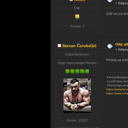
«
Odgovo
Član
Dali on jos pr
Poruke: 1
Odg: gd
Stevan Čerubdžić
«
Odgovo
Global Moderator
Probaj sa ovi
Super-heavyweight Member
-Fitness/Bodybui
-Licni/Online tre
-Plan/korigovanj
https://www.fac
https://www.ins
Poruke: 10.037