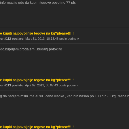
informaciju gde da kupim tegove povoljno ?? pls
e kupiti najpovoljnije tegove na kg?please!!!!!
r #112 poslato:
Mart 31, 2013, 10:13:48 posle podne »
do,kupujem prodajem...budanj potok itd
e kupiti najpovoljnije tegove na kg?please!!!!!
r #113 poslato:
April 02, 2013, 03:07:43 posle podne »
g da nadjem msm ima al su i cene visoke , kad bih nasao po 100 din / 1 kg.. treba
e kupiti najpovoljnije tegove na kg?please!!!!!