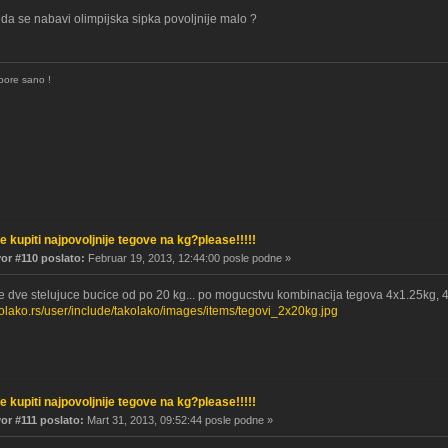
 da se nabavi olimpijska sipka povoljnije malo ?
pore sano !
e kupiti najpovoljnije tegove na kg?please!!!!!
r #110 poslato:
Februar 19, 2013, 12:44:00 posle podne »
e dve stelujuce bucice od po 20 kg... po mogucstvu kombinacija tegova 4x1.25kg, 4x
kolako.rs/user/include/takolako/images/items/tegovi_2x20kg.jpg
e kupiti najpovoljnije tegove na kg?please!!!!!
r #111 poslato:
Mart 31, 2013, 09:52:44 posle podne »