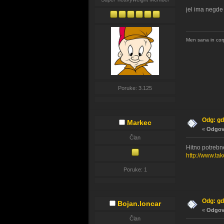
jel ima negde
Men sana in cor
Poruke: 3.125
Odg: gd
Markec
«
Odgovo
Član
Hitno potrebn
http://www.ta
Poruke: 1
Odg: gd
Bojan.loncar
«
Odgovo
Član