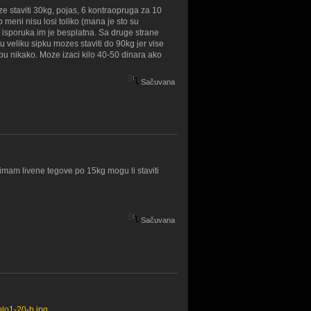
ze staviti 30kg, pojas, 6 kontraopruga za 10
eni nisu losi toliko (mana je sto su
 isporuka im je besplatna. Sa druge strane
 veliku sipku mozes staviti do 90kg jer vise
rebu nikako. Moze izaci kilo 40-50 dinara ako
Sačuvana
o imam livene tegove po 15kg mogu li staviti
Sačuvana
plo1-20-b.jpg