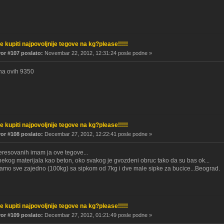
e kupiti najpovoljnije tegove na kg?please!!!!!
r #107 poslato:
Novembar 22, 2012, 12:31:24 posle podne »
na ovih 9350
e kupiti najpovoljnije tegove na kg?please!!!!!
r #108 poslato:
Decembar 27, 2012, 12:22:41 posle podne »
eresovanih imam ja ove tegove...
nekog materijala kao beton, oko svakog je gvozdeni obruc tako da su bas ok...
amo sve zajedno (100kg) sa sipkom od 7kg i dve male sipke za bucice...Beograd.
e kupiti najpovoljnije tegove na kg?please!!!!!
r #109 poslato:
Decembar 27, 2012, 01:21:49 posle podne »