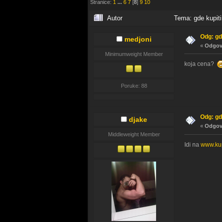
Stranice:
1
...
6
7
[
8
]
9
10
Autor
Tema: gde kupiti 
Odg: gd
medjoni
«
Odgovo
Minimumweight Member
koja cena?
Poruke: 88
Odg: gd
djake
«
Odgovo
Middleweight Member
Idi na
www.ku