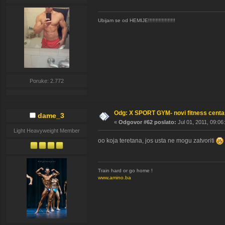
Ubijam se od HEMIJE!!!!!!!!!!!!!!!!!!
Poruke: 2.772
Odg: X SPORT GYM- novi fitness cent
dame_3
«
Odgovor #62 poslato:
Jul 01, 2011, 09:06
Light Heavyweight Member
oo koja teretana, jos usta ne mogu zatvoriti
Train hard or go home !
www.amino.ba