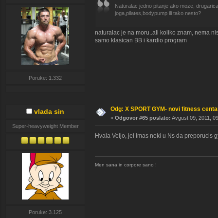
Naturalac jedno pitanje ako moze, drugarica 
joga,pilates,bodypump ili tako nesto?
naturalac je na moru..ali koliko znam, nema ni
samo klasican BB i kardio program
Poruke: 1.332
Odg: X SPORT GYM- novi fitness cent
vlada sin
«
Odgovor #65 poslato:
Avgust 09, 2011, 09
Super-heavyweight Member
Hvala Veljo, jel imas neki u Ns da preporucis 
Men sana in corpore sano !
Poruke: 3.125