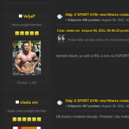
Odg: X SPORT GYM- novi fitness cent
VeljaP
«
Odgovor #66 poslato:
Avgust 09, 2011, 10
Heavyweight Member
Citat: vlada sin Avgust 09, 2011, 09:46:15 posl
Hvala Veljo, jel imas neki u Ns da preporuc
nemam druze, ja sam iz BG, a ovo za XSPOR
Poruke: 1.332
Odg: X SPORT GYM- novi fitness cent
vlada sin
«
Odgovor #67 poslato:
Avgust 09, 2011, 10
Super-heavyweight Member
Ok,hvala u svakom slucaju. Pozdrav. I da svak