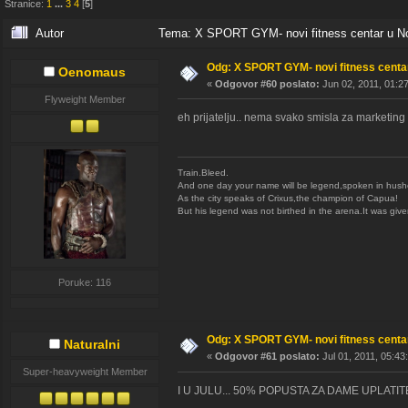
Stranice:
1
...
3
4
[
5
]
Autor
Tema: X SPORT GYM- novi fitness centar u No
Odg: X SPORT GYM- novi fitness cent
Oenomaus
«
Odgovor #60 poslato:
Jun 02, 2011, 01:2
Flyweight Member
eh prijatelju.. nema svako smisla za marketing
Train.Bleed.
And one day your name will be legend,spoken in hush
As the city speaks of Crixus,the champion of Capua!
But his legend was not birthed in the arena.It was given
Poruke: 116
Odg: X SPORT GYM- novi fitness cent
Naturalni
«
Odgovor #61 poslato:
Jul 01, 2011, 05:43
Super-heavyweight Member
I U JULU... 50% POPUSTA ZA DAME UPLAT