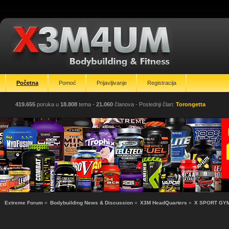
Početna
Pomoć
Prijavljivanje
Registracija
419.655
poruka u
18.808
tema -
21.060
članova
- Poslednji član:
Torongetta
Extreme Forum
»
Bodybuilding News & Discussion
»
X3M HeadQuarters
»
X SPORT GYM-