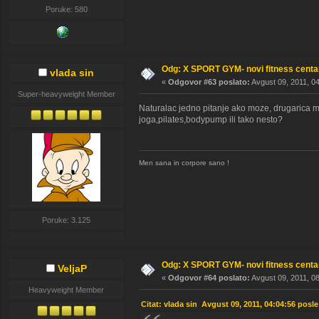
Poruke: 580
Odg: X SPORT GYM- novi fitness cent
vlada sin
«
Odgovor #63 poslato:
Avgust 09, 2011, 04
Super-heavyweight Member
Naturalac jedno pitanje ako moze, drugarica mi
joga,pilates,bodypump ili tako nesto?
Men sana in corpore sano !
Poruke: 3.125
Odg: X SPORT GYM- novi fitness cent
VeljaP
«
Odgovor #64 poslato:
Avgust 09, 2011, 08
Heavyweight Member
Citat: vlada sin Avgust 09, 2011, 04:04:56 posl