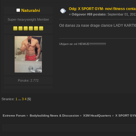
Odg: X SPORT GYM- novi fitness cent
Naturalni
«
Odgovor #69 poslato:
Septembar 01, 2011
Super-heavyweight Member
Od danas za nase drage clanice LADY KARTICA.
Ubijam se od HEMIJE!!!!!!!!!!!!!!!!!!
Poruke: 2.772
Stranice:
1
...
3
4
[
5
]
Extreme Forum
»
Bodybuilding News & Discussion
»
X3M HeadQuarters
»
X SPORT GYM-