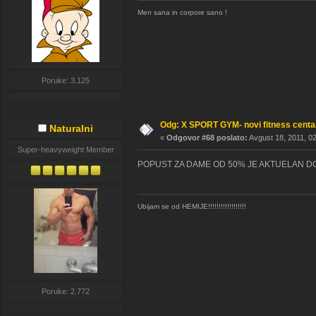
Men sana in corpore sano !
Poruke: 3.125
Odg: X SPORT GYM- novi fitness cent
Naturalni
«
Odgovor #68 poslato:
Avgust 18, 2011, 02
Super-heavyweight Member
POPUST ZA DAME OD 50% JE AKTUELAN DO 
Ubijam se od HEMIJE!!!!!!!!!!!!!!!!!!
Poruke: 2.772