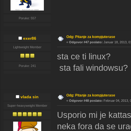
Poruke: 557
Odg: Pitanje za kompjuterase
exer86
«
Odgovor #47 poslato:
Januar 18, 2013, 0
Lightweight Member
sta ce ti linux?
sta fali windowsu?
Poruke: 241
Odg: Pitanje za kompjuterase
vlada sin
«
Odgovor #48 poslato:
Februar 04, 2013, 
Super-heavyweight Member
Usporio mi je kattas
neka fora da se ura