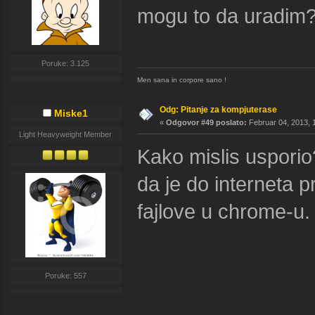
mogu to da uradim
Poruke: 3.125
Men sana in corpore sano !
Odg: Pitanje za kompjuterase
Miske1
«
Odgovor #49 poslato:
Februar 04, 2013, 
Light Heavyweight Member
Kako mislis usporio?
da je do interneta 
fajlove u chrome-u.
Poruke: 557