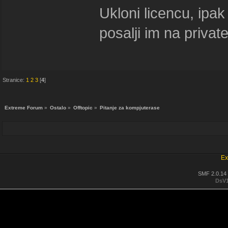
Ukloni licencu, ipak
posalji im na private
Stranice:
1
2
3
[
4
]
Extreme Forum
»
Ostalo
»
Offtopic
»
Pitanje za kompjuterase
Ex
SMF 2.0.14
DsV