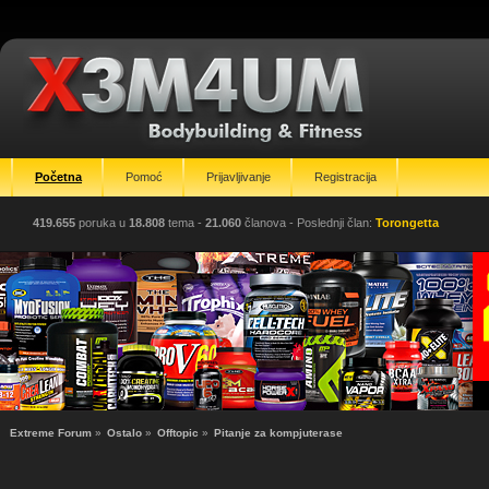
Početna
Pomoć
Prijavljivanje
Registracija
419.655
poruka u
18.808
tema -
21.060
članova
- Poslednji član:
Torongetta
Extreme Forum
»
Ostalo
»
Offtopic
»
Pitanje za kompjuterase