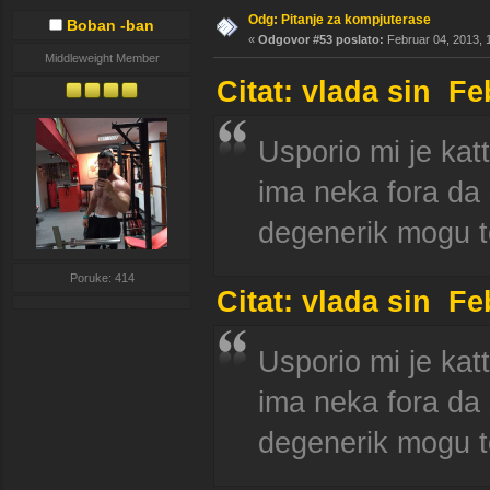
Odg: Pitanje za kompjuterase
Boban -ban
«
Odgovor #53 poslato:
Februar 04, 2013, 
Middleweight Member
Citat: vlada sin Fe
Usporio mi je kat
ima neka fora da 
degenerik mogu t
Poruke: 414
Citat: vlada sin Fe
Usporio mi je kat
ima neka fora da 
degenerik mogu t