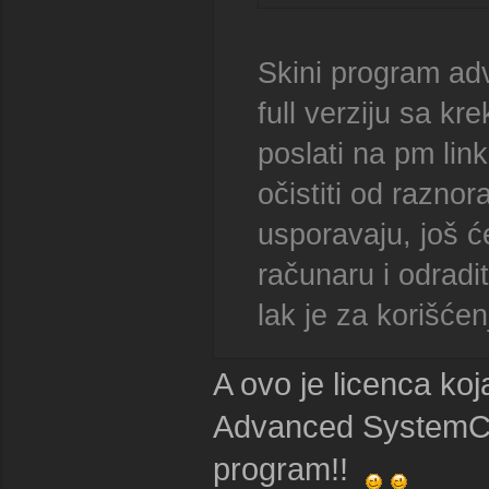
Skini program ad
full verziju sa k
poslati na pm link
očistiti od raznor
usporavaju, još 
računaru i odradit
lak je za korišće
A ovo je licenca ko
Advanced SystemCar
program!!