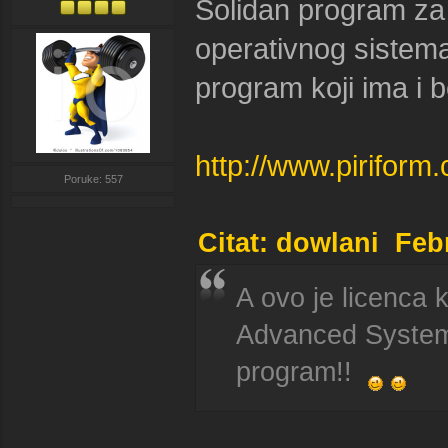
Solidan program za
operativnog sistema,
program koji ima i 
http://www.pirifor
Poruke: 557
Citat: dowlani Feb
A ovo je licenca 
Advanced SystemC
program!!