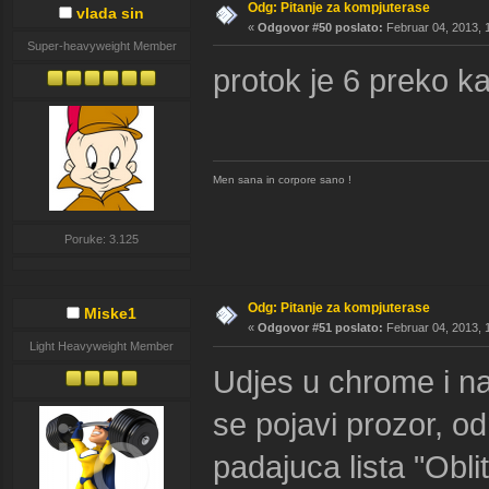
Odg: Pitanje za kompjuterase
vlada sin
«
Odgovor #50 poslato:
Februar 04, 2013, 
Super-heavyweight Member
protok je 6 preko k
Men sana in corpore sano !
Poruke: 3.125
Odg: Pitanje za kompjuterase
Miske1
«
Odgovor #51 poslato:
Februar 04, 2013, 
Light Heavyweight Member
Udjes u chrome i na 
se pojavi prozor, o
padajuca lista "Obli