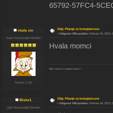
65792-57FC4-5CE
Odg: Pitanje za kompjuterase
vlada sin
«
Odgovor #55 poslato:
Februar 04, 2013, 
Super-heavyweight Member
Hvala momci
Men sana in corpore sano !
Poruke: 3.125
Odg: Pitanje za kompjuterase
Miske1
«
Odgovor #56 poslato:
Februar 04, 2013, 
Light Heavyweight Member