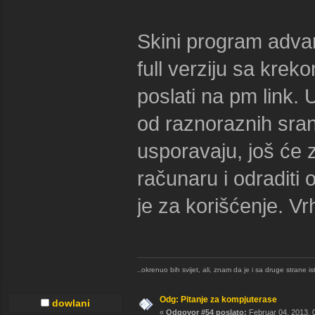
Skini program adva
full verziju sa krek
poslati na pm link. U
od raznoraznih sran
usporavaju, još će
računaru i odraditi o
je za korišćenje. Vr
..okrenuo bih svijet, ali, znam da je i sa druge strane is
Odg: Pitanje za kompjuterase
dowlani
«
Odgovor #54 poslato:
Februar 04, 2013, 