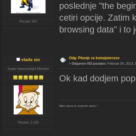
poslednje "the begin
cetiri opcije. Zati
Poruke: 557
browsing data" i to j
Odg: Pitanje za kompjuterase
vlada sin
«
Odgovor #52 poslato:
Februar 04, 2013, 
Super-heavyweight Member
Ok kad dodjem popod
Men sana in corpore sano !
Poruke: 3.125