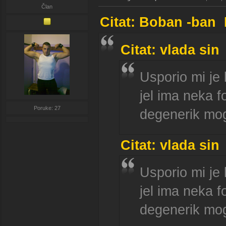
Član
Citat: Boban -ban 
Citat: vlada si
Usporio mi je 
jel ima neka f
Poruke: 27
degenerik mog
Citat: vlada si
Usporio mi je 
jel ima neka f
degenerik mog