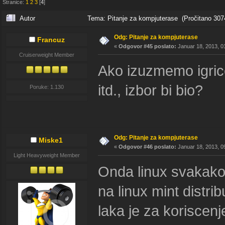
Stranice:
1
2
3
[
4
]
Autor
Tema: Pitanje za kompjuterase (Pročitano 307
Odg: Pitanje za kompjuterase
Francuz
«
Odgovor #45 poslato:
Januar 18, 2013, 0
Cruiserweight Member
Ako izuzmemo igrice
itd., izbor bi bio?
Poruke: 1.130
Odg: Pitanje za kompjuterase
Miske1
«
Odgovor #46 poslato:
Januar 18, 2013, 0
Light Heavyweight Member
Onda linux svakako.
na linux mint distrib
laka je za koriscenj