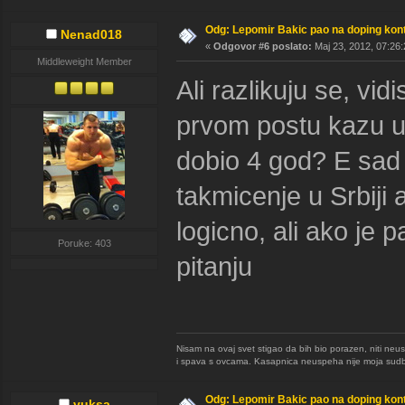
Odg: Lepomir Bakic pao na doping kont
Nenad018
«
Odgovor #6 poslato:
Maj 23, 2012, 07:26:
Middleweight Member
Ali razlikuju se, vi
prvom postu kazu u s
dobio 4 god? E sad
takmicenje u Srbiji
logicno, ali ako je p
Poruke: 403
pitanju
Nisam na ovaj svet stigao da bih bio porazen, niti neu
i spava s ovcama. Kasapnica neuspeha nije moja sudb
Odg: Lepomir Bakic pao na doping kont
vuksa