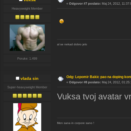
«
Odgovor #7 poslato:
Maj 24, 2012, 11:37:
Heavyweight Member
al se nekad dobro jelo
Poruke: 1.499
Odg: Lepomir Bakic pao na doping kont
vlada sin
«
Odgovor #8 poslato:
Maj 24, 2012, 01:25:
Super-heavyweight Member
Vuksa tvoj avatar vr
Men sana in corpore sano !