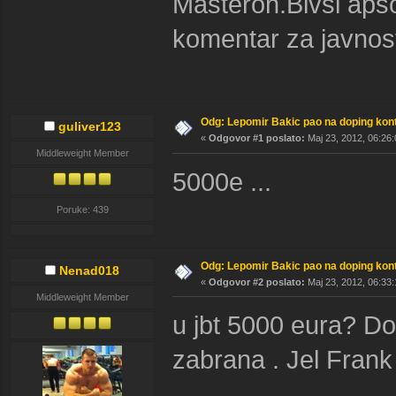
Masteron.Bivsi aps
komentar za javnos
Odg: Lepomir Bakic pao na doping kont
guliver123
«
Odgovor #1 poslato:
Maj 23, 2012, 06:26:
Middleweight Member
5000e ...
Poruke: 439
Odg: Lepomir Bakic pao na doping kont
Nenad018
«
Odgovor #2 poslato:
Maj 23, 2012, 06:33:
Middleweight Member
u jbt 5000 eura? Dos
zabrana . Jel Frank