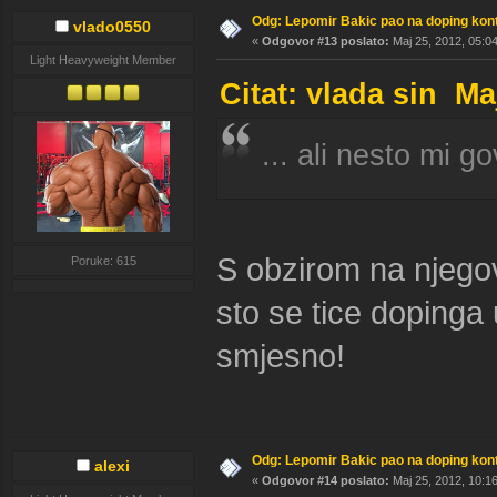
Odg: Lepomir Bakic pao na doping kont
vlado0550
«
Odgovor #13 poslato:
Maj 25, 2012, 05:0
Light Heavyweight Member
Citat: vlada sin Ma
... ali nesto mi g
S obzirom na njegov
Poruke: 615
sto se tice dopinga 
smjesno!
Odg: Lepomir Bakic pao na doping kont
alexi
«
Odgovor #14 poslato:
Maj 25, 2012, 10:1