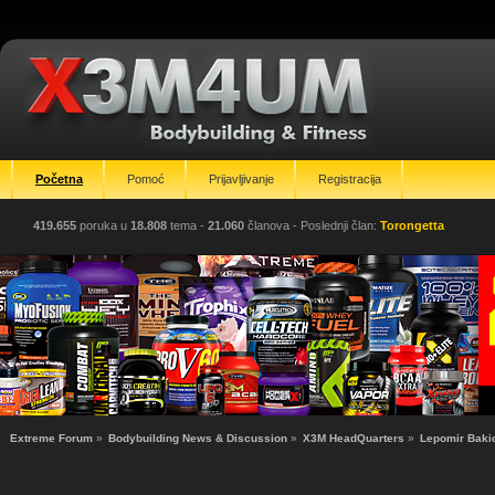
Početna
Pomoć
Prijavljivanje
Registracija
419.655
poruka u
18.808
tema -
21.060
članova
- Poslednji član:
Torongetta
Extreme Forum
»
Bodybuilding News & Discussion
»
X3M HeadQuarters
»
Lepomir Bakic