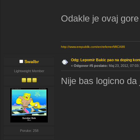
Odakle je ovaj gor
http://www.erepublik.com/en/referrer/MICA86
Odg: Lepomir Bakic pao na doping kont
Swalbr
«
Odgovor #5 poslato:
Maj 23, 2012, 07:03:
Lightweight Member
Nije bas logicno da
Poruke: 258