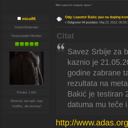
Men sana in corpore sano !
Odg: Lepomir Bakic pao na doping kont
mica86
«
Odgovor #4 poslato:
Maj 23, 2012, 06:55:
Global Moderator
Citat
Heavyweight Member
Savez Srbije za bo
kaznio je 21.05.
godine zabrane t
rezultata na meta
Bakić je testiran
Poruke: 1.661
Workout, eat right, stay
datuma mu teče i
healthy...die anyway!
http://www.adas.org