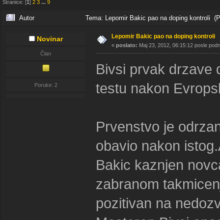
Stranice: [
1
]
2
3
...
9
Autor
Tema: Lepomir Bakic pao na doping kontroli (P
Lepomir Bakic pao na doping kontroli
Novinar
«
poslato:
Maj 23, 2012, 06:15:12 posle pod
Član
Bivsi prvak drzave 
testu nakon Evrops
Poruke: 2
Prvenstvo je odrzan
obavio nakon istog.A
Bakic kaznjen novc
zabranom takmicenj
pozitivan na nedoz