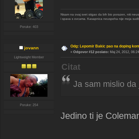
Nisam na ovaj svet stigao da bih bio porazen, niti neu
i spava s ovcama. Kasapnica neuspeha nije moja sudb
Poruke: 403
Odg: Lepomir Bakic pao na doping kont
jovann
«
Odgovor #12 poslato:
Maj 24, 2012, 06:2
Lightweight Member
Citat
Ja sam mislio da 
Poruke: 254
Jedino ti je Colema