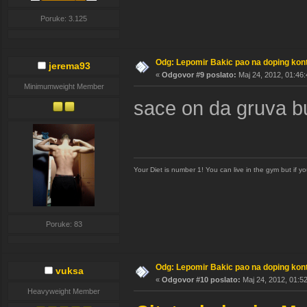
Poruke: 3.125
Odg: Lepomir Bakic pao na doping kont
jerema93
«
Odgovor #9 poslato:
Maj 24, 2012, 01:46:
Minimumweight Member
sace on da gruva b
Your Diet is number 1! You can live in the gym but if y
Poruke: 83
Odg: Lepomir Bakic pao na doping kont
vuksa
«
Odgovor #10 poslato:
Maj 24, 2012, 01:5
Heavyweight Member