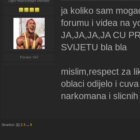
Light Heavyweight Member
ja koliko sam mogao
forumu i videa na y
JA,JA,JA,JA CU P
SVIJETU bla bla
Poruke: 547
mislim,respect za lik
oblaci odijelo i cu
narkomana i slicnih 
Stranice: [
1
]
2
3
...
9