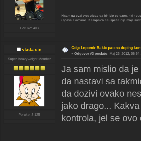
Nisam na ovaj svet stigao da bih bio porazen, niti neu
i spava s ovcama. Kasapnica neuspeha nije moja sudb
Poruke: 403
Odg: Lepomir Bakic pao na doping kont
vlada sin
«
Odgovor #3 poslato:
Maj 23, 2012, 06:54:
Super-heavyweight Member
Ja sam mislio da je 
da nastavi sa takmi
da dozivi ovako nes
jako drago... Kakva 
Poruke: 3.125
kontrola, jel se ov