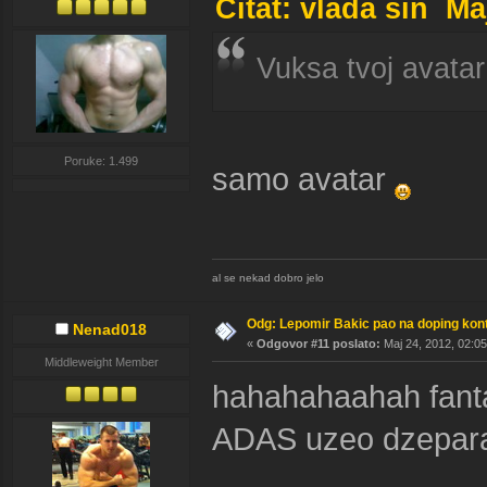
Citat: vlada sin Ma
Vuksa tvoj avatar
Poruke: 1.499
samo avatar
al se nekad dobro jelo
Odg: Lepomir Bakic pao na doping kont
Nenad018
«
Odgovor #11 poslato:
Maj 24, 2012, 02:05
Middleweight Member
hahahahaahah fanta
ADAS uzeo dzeparac 