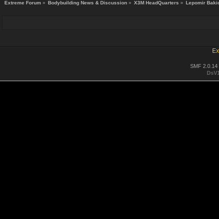
Extreme Forum
»
Bodybuilding News & Discussion
»
X3M HeadQuarters
»
Lepomir Bakic
Ex
SMF 2.0.14
DsV