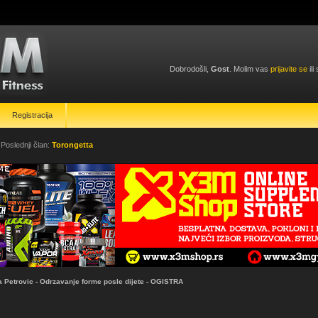
Dobrodošli,
Gost
. Molim vas
prijavite se
ili
Registracija
 Poslednji član:
Torongetta
a Petrovic - Odrzavanje forme posle dijete - OGISTRA