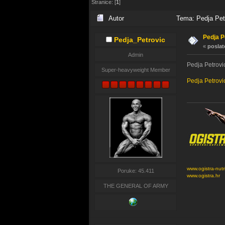
Stranice: [
1
]
Autor
Tema: Pedja Petr
Pedja P
Pedja_Petrovic
«
poslat
Admin
Pedja Petrovi
Super-heavyweight Member
Pedja Petrovi
www.ogistra-nutr
Poruke: 45.411
www.ogistra.hr
THE GENERAL OF ARMY