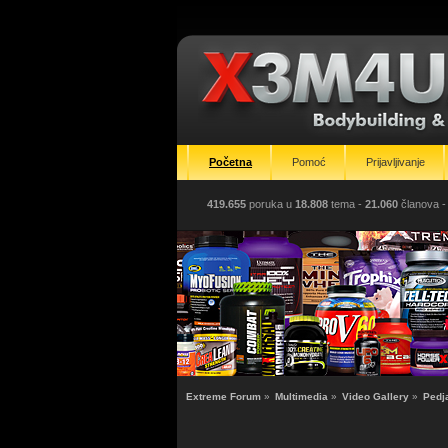
Početna
Pomoć
Prijavljivanje
419.655
poruka u
18.808
tema -
21.060
članova
-
Extreme Forum
»
Multimedia
»
Video Gallery
»
Pedj