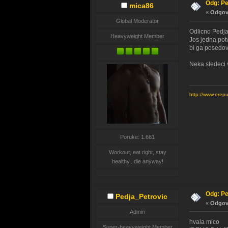
Odg: Pe
mica86
«
Odgovo
Global Moderator
Odlicno Pedja
Heavyweight Member
Jos jedna potv
bi ga posedov
Neka sledeci 
http://www.erep
Poruke: 1.661
Workout, eat right, stay
healthy...die anyway!
Odg: Pe
Pedja_Petrovic
«
Odgovo
Admin
hvala mico
Super-heavyweight Member