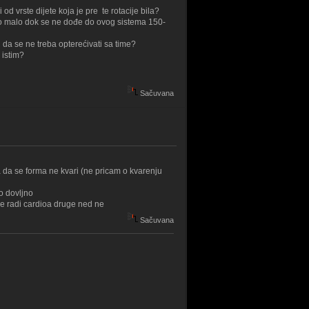
d vrste dijete koja je pre te rotacije bila?
o po malo dok se ne dođe do ovog sistema 150-
 da se ne treba opterećivati sa time?
 istim?
Sačuvana
 da se forma ne kvari (ne pricam o kvarenju
o dovljno
se radi cardioa druge ned ne
Sačuvana