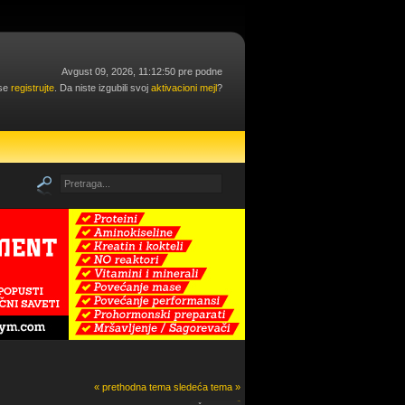
Avgust 09, 2026, 11:12:50 pre podne
 se
registrujte
. Da niste izgubili svoj
aktivacioni mejl
?
« prethodna tema
sledeća tema »