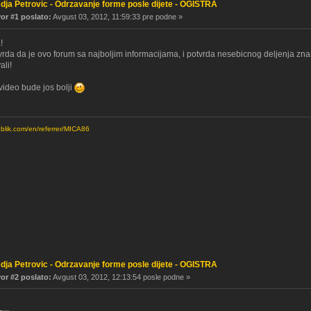
dja Petrovic - Odrzavanje forme posle dijete - OGISTRA
r #1 poslato:
Avgust 03, 2012, 11:59:33 pre podne »
!
rda da je ovo forum sa najboljim informacijama, i potvrda nesebicnog deljenja znanj
ali!
video bude jos bolji
ublik.com/en/referrer/MICA86
dja Petrovic - Odrzavanje forme posle dijete - OGISTRA
r #2 poslato:
Avgust 03, 2012, 12:13:54 posle podne »