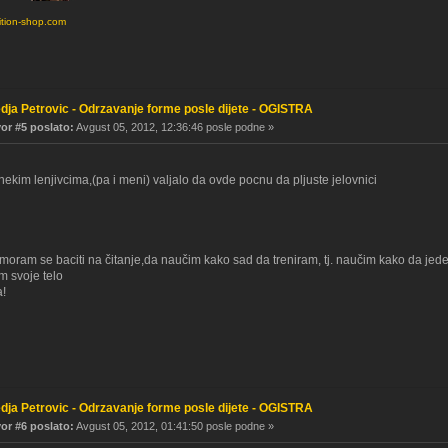
ition-shop.com
dja Petrovic - Odrzavanje forme posle dijete - OGISTRA
r #5 poslato:
Avgust 05, 2012, 12:36:46 posle podne »
ekim lenjivcima,(pa i meni) valjalo da ovde pocnu da pljuste jelovnici
moram se baciti na čitanje,da naučim kako sad da treniram, tj. naučim kako da jed
 svoje telo
a!
dja Petrovic - Odrzavanje forme posle dijete - OGISTRA
r #6 poslato:
Avgust 05, 2012, 01:41:50 posle podne »