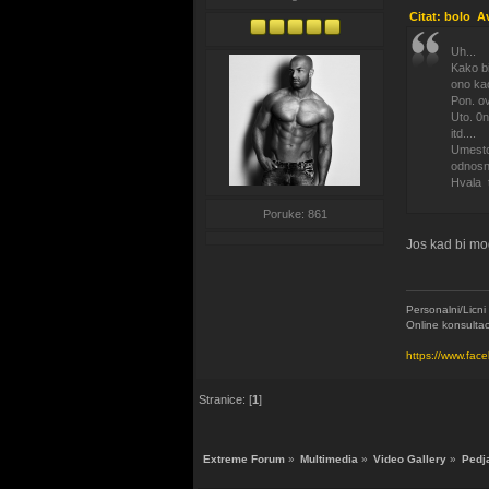
Citat: bolo A
Uh...
Kako bi
ono ka
Pon. o
Uto. 0
itd....
Umesto 
odnosn
Hvala t
Poruke: 861
Jos kad bi mo
Personalni/Licni
Online konsultaci
https://www.fac
Stranice: [
1
]
Extreme Forum
»
Multimedia
»
Video Gallery
»
Pedj