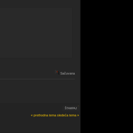
Sačuvana
ŠTAMPAJ
« prethodna tema
sledeća tema »