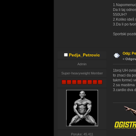
1.Napomenuo si
Da li taj odno
550UH?
2.Koliko ideš 
3.Da li po tvo
Sportski pozdr
Odg: Pe
Pedja_Petrovic
«
Odgovo
Admin
1broj UH ovi
Super-heavyweight Member
to znaci da p
takm forme) v
2.sa mastima s
3.cardio dva 
Poruke: 45.411