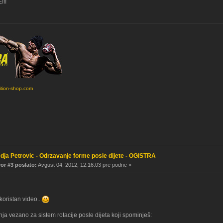
!!!
ition-shop.com
dja Petrovic - Odrzavanje forme posle dijete - OGISTRA
r #3 poslato:
Avgust 04, 2012, 12:16:03 pre podne »
koristan video...
ja vezano za sistem rotacije posle dijeta koji spominješ: