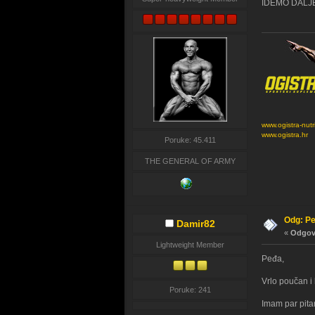
IDEMO DALJE
www.ogistra-nutr
www.ogistra.hr
Poruke: 45.411
THE GENERAL OF ARMY
Odg: Pe
Damir82
«
Odgovo
Lightweight Member
Peđa,
Vrlo poučan i 
Poruke: 241
Imam par pitan