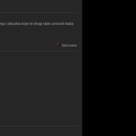
a i iskustva koje bi drugi rado unovcili kada
Sačuvana