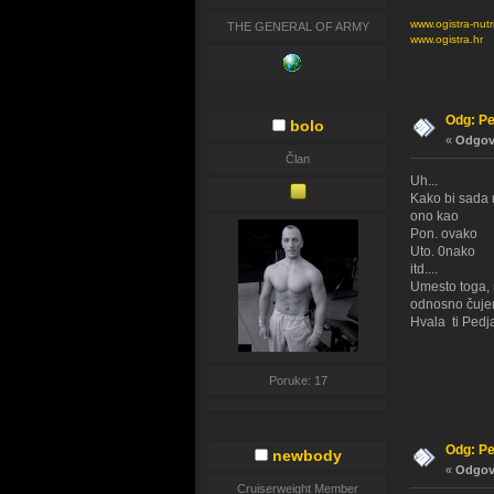
www.ogistra-nutr
THE GENERAL OF ARMY
www.ogistra.hr
Odg: Pe
bolo
«
Odgovo
Član
Uh...
Kako bi sada n
ono kao
Pon. ovako
Uto. 0nako
itd....
Umesto toga, 
odnosno čujem
Hvala ti Pedj
Poruke: 17
Odg: Pe
newbody
«
Odgovo
Cruiserweight Member