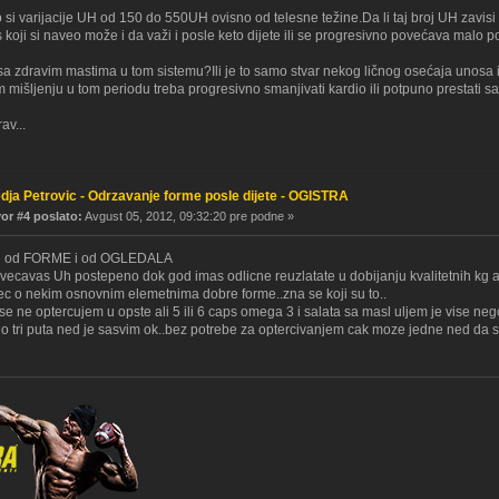
 varijacije UH od 150 do 550UH ovisno od telesne težine.Da li taj broj UH zavisi i o
s koji si naveo može i da važi i posle keto dijete ili se progresivno povećava mal
sa zdravim mastima u tom sistemu?Ili je to samo stvar nekog ličnog osećaja unosa i
m mišljenju u tom periodu treba progresivno smanjivati kardio ili potpuno prestati sa
av...
dja Petrovic - Odrzavanje forme posle dijete - OGISTRA
r #4 poslato:
Avgust 05, 2012, 09:32:20 pre podne »
si od FORME i od OGLEDALA
ovecavas Uh postepeno dok god imas odlicne reuzlatate u dobijanju kvalitetnih kg a
ec o nekim osnovnim elemetnima dobre forme..zna se koji su to..
e ne optercujem u opste ali 5 ili 6 caps omega 3 i salata sa masl uljem je vise neg
do tri puta ned je sasvim ok..bez potrebe za optercivanjem cak moze jedne ned da 