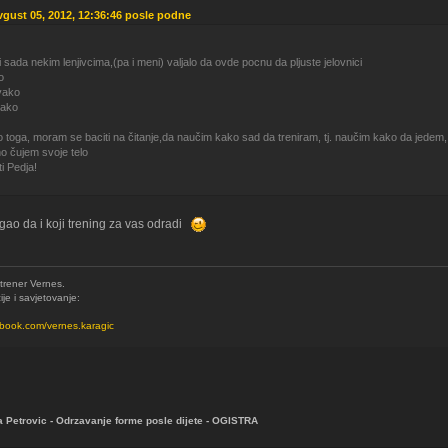
vgust 05, 2012, 12:36:46 posle podne
 sada nekim lenjivcima,(pa i meni) valjalo da ovde pocnu da pljuste jelovnici
o
vako
nako
toga, moram se baciti na čitanje,da naučim kako sad da treniram, tj. naučim kako da jedem,
o čujem svoje telo
i Pedja!
gao da i koji trening za vas odradi
 trener Vernes.
je i savjetovanje:
ebook.com/vernes.karagic
a Petrovic - Odrzavanje forme posle dijete - OGISTRA