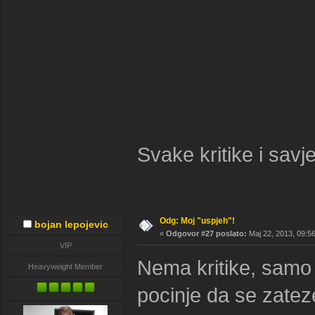
Svake kritike i savj
Odg: Moj "uspjeh"!
bojan lepojevic
«
Odgovor #27 poslato:
Maj 22, 2013, 09:5
VIP
Nema kritike, samo i
Heavyweight Member
pocinje da se zatez