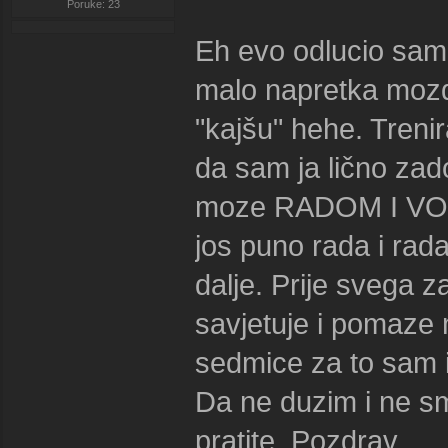
Poruke: 23
Eh evo odlucio sam 
malo napretka mozda
"kajšu" hehe. Treni
da sam ja lično zad
moze RADOM I VOL
jos puno rada i rada
dalje. Prije svega 
savjetuje i pomaze 
sedmice za to sam i
Da ne duzim i ne s
pratite. Pozdrav