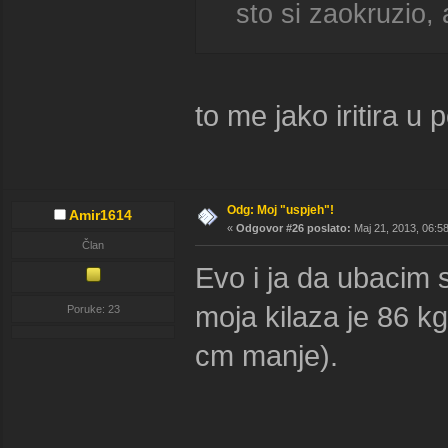
sto si zaokruzio, 
to me jako iritira u
Odg: Moj "uspjeh"!
Amir1614
«
Odgovor #26 poslato:
Maj 21, 2013, 06:5
Član
Evo i ja da ubacim
moja kilaza je 86 k
Poruke: 23
cm manje).