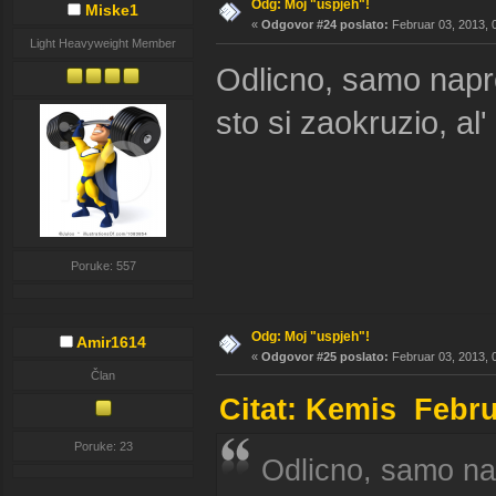
Odg: Moj "uspjeh"!
Miske1
«
Odgovor #24 poslato:
Februar 03, 2013, 
Light Heavyweight Member
Odlicno, samo napre
sto si zaokruzio, al'
Poruke: 557
Odg: Moj "uspjeh"!
Amir1614
«
Odgovor #25 poslato:
Februar 03, 2013, 
Član
Citat: Kemis Febru
Poruke: 23
Odlicno, samo nap