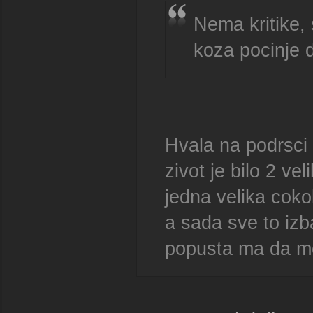
Nema kritike, s
koza pocinje 
Hvala na podrsci 
zivot je bilo 2 veli
jedna velika cok
a sada sve to iz
popusta ma da me 