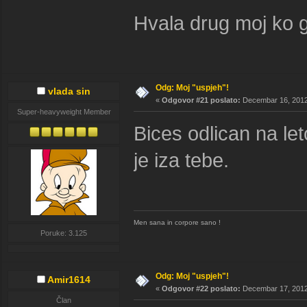
Hvala drug moj ko 
Odg: Moj "uspjeh"!
vlada sin
«
Odgovor #21 poslato:
Decembar 16, 2012,
Super-heavyweight Member
Bices odlican na le
je iza tebe.
Men sana in corpore sano !
Poruke: 3.125
Odg: Moj "uspjeh"!
Amir1614
«
Odgovor #22 poslato:
Decembar 17, 2012,
Član