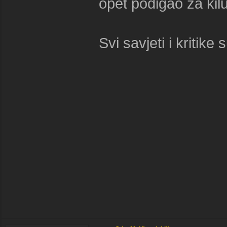
opet podigao za kilu 
Svi savjeti i kritik