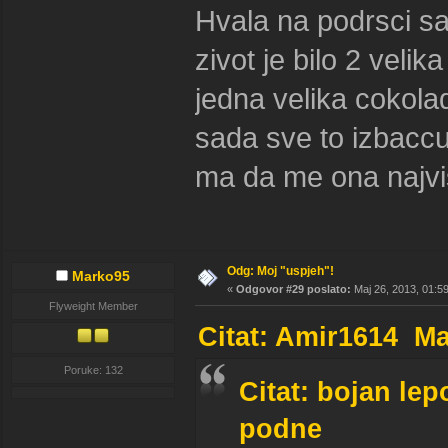
Hvala na podrsci sa
zivot je bilo 2 velika 
jedna velika cokol
sada sve to izbac
ma da me ona najvis
Odg: Moj "uspjeh"!
Marko95
«
Odgovor #29 poslato:
Maj 26, 2013, 01:5
Flyweight Member
Citat: Amir1614 Ma
Poruke: 132
Citat: bojan lep
podne