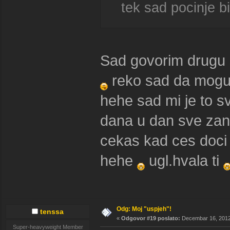
tek sad pocinje bi
Sad govorim drugu s
reko sad da mogu 
hehe sad mi je to 
dana u dan sve zani
cekas kad ces doci 
hehe
ugl.hvala ti
Odg: Moj "uspjeh"!
tenssa
«
Odgovor #19 poslato:
Decembar 16, 2012,
Super-heavyweight Member