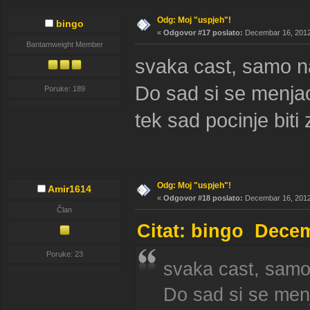
Odg: Moj "uspjeh"!
bingo
«
Odgovor #17 poslato:
Decembar 16, 2012,
Bantamweight Member
svaka cast, samo n
Do sad si se menjao
Poruke: 189
tek sad pocinje biti 
Odg: Moj "uspjeh"!
Amir1614
«
Odgovor #18 poslato:
Decembar 16, 2012,
Član
Citat: bingo Decem
Poruke: 23
svaka cast, samo
Do sad si se menj