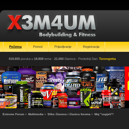
Početna
Pomoć
Prijavljivanje
Registracija
419.655
poruka u
18.808
tema -
21.060
članova
- Poslednji član:
Torongetta
Extreme Forum
»
Multimedia
»
Slike članova i članica foruma
»
Moj "uspjeh"!