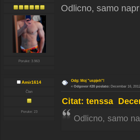
Odlicno, samo napri
Poruke: 3.963
Odg: Moj "uspjeh"!
Amir1614
«
Odgovor #20 poslato:
Decembar 16, 2012,
Član
Citat: tenssa Dece
Poruke: 23
Odlicno, samo na