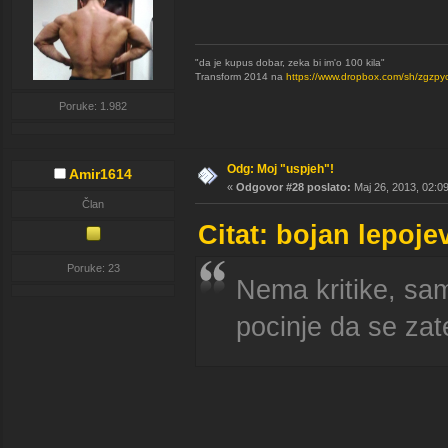
"da je kupus dobar, zeka bi im'o 100 kila"
Transform 2014 na
https://www.dropbox.com/sh/zgz
Poruke: 1.982
Odg: Moj "uspjeh"!
Amir1614
«
Odgovor #28 poslato:
Maj 26, 2013, 02:0
Član
Citat: bojan lepoje
Poruke: 23
Nema kritike, samo
pocinje da se zat