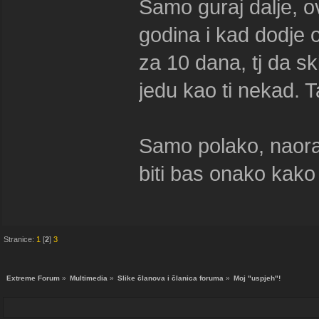
Samo guraj dalje, o
godina i kad dodje 
za 10 dana, tj da s
jedu kao ti nekad. 
Samo polako, naoraz
biti bas onako kako
Stranice:
1
[
2
]
3
Extreme Forum
»
Multimedia
»
Slike članova i članica foruma
»
Moj "uspjeh"!