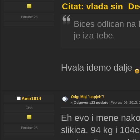
Citat: vlada sin D
Poruke: 23
Bices odlican na 
je iza tebe.
Hvala idemo dalje
Odg: Moj "uspjeh"!
Amir1614
«
Odgovor #23 poslato:
Februar 03, 2013, 
Član
Eh evo i mene nak
slikica. 94 kg i 10
Poruke: 23