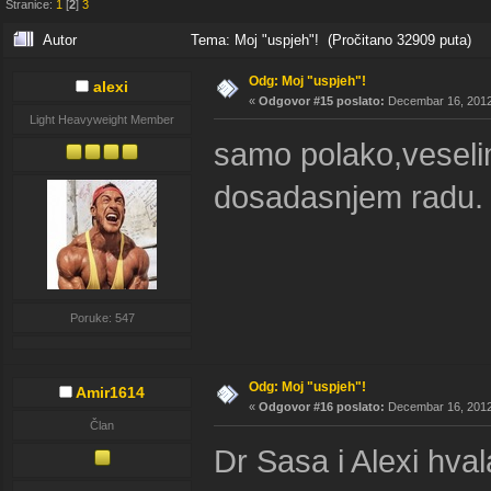
Stranice:
1
[
2
]
3
Autor
Tema: Moj "uspjeh"! (Pročitano 32909 puta)
Odg: Moj "uspjeh"!
alexi
«
Odgovor #15 poslato:
Decembar 16, 2012,
Light Heavyweight Member
samo polako,veseli
dosadasnjem radu.
Poruke: 547
Odg: Moj "uspjeh"!
Amir1614
«
Odgovor #16 poslato:
Decembar 16, 2012,
Član
Dr Sasa i Alexi hva