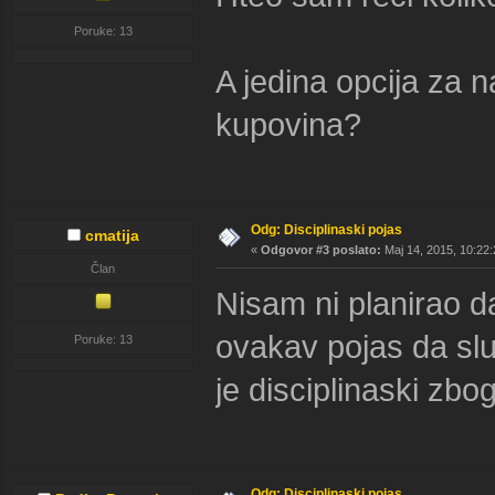
Poruke: 13
A jedina opcija za n
kupovina?
Odg: Disciplinaski pojas
cmatija
«
Odgovor #3 poslato:
Maj 14, 2015, 10:22:
Član
Nisam ni planirao d
ovakav pojas da sl
Poruke: 13
je disciplinaski zbo
Odg: Disciplinaski pojas