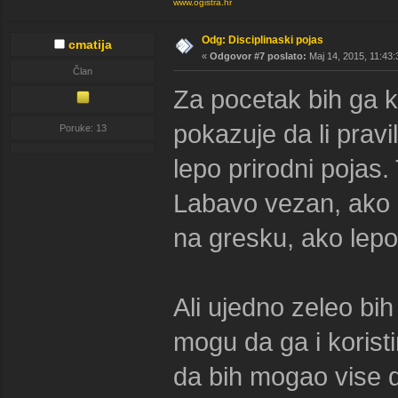
www.ogistra.hr
Odg: Disciplinaski pojas
cmatija
«
Odgovor #7 poslato:
Maj 14, 2015, 11:43:
Član
Za pocetak bih ga 
pokazuje da li pravi
Poruke: 13
lepo prirodni pojas
Labavo vezan, ako 
na gresku, ako lepo
Ali ujedno zeleo bi
mogu da ga i korist
da bih mogao vise 