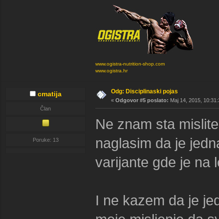
www.ogistra-nutrition-shop.com
www.ogistra.hr
Odg: Disciplinaski pojas
cmatija
«
Odgovor #5 poslato:
Maj 14, 2015, 10:31:
Član
Ne znam sta mislit
naglasim da je jedn
Poruke: 13
varijante gde je na l
I ne kazem da je jed