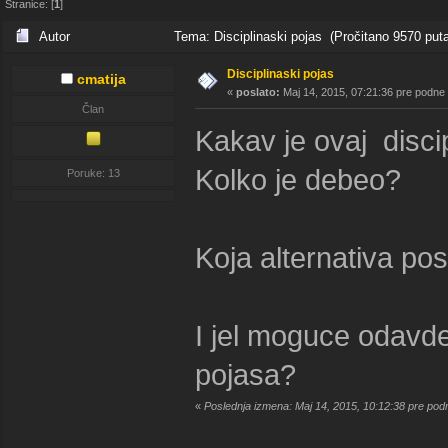
Stranice: [
1
]
Autor
Tema: Disciplinaski pojas (Pročitano 9570 puta
Disciplinaski pojas
cmatija
«
poslato:
Maj 14, 2015, 07:21:36 pre podne
Član
Kakav je ovaj disci
Kolko je debeo?
Poruke: 13
Koja alternativa po
I jel moguce odavde
pojasa?
«
Poslednja izmena: Maj 14, 2015, 10:12:38 pre pod