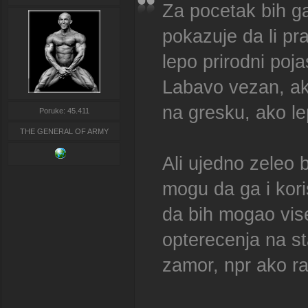
Za pocetak bih g
pokazuje da li pra
lepo prirodni poj
Labavo vezan, ak
na gresku, ako le
Poruke: 45.411
THE GENERAL OF ARMY
Ali ujedno zeleo 
mogu da ga i kori
da bih mogao vis
opterecenja na st
zamor, npr ako ra