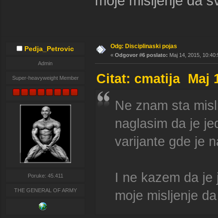
moje misljenje da 
Odg: Disciplinaski pojas
Pedja_Petrovic
«
Odgovor #6 poslato:
Maj 14, 2015, 10:40:
Admin
Citat: cmatija Maj 
Super-heavyweight Member
Ne znam sta misl
naglasim da je je
varijante gde je n
I ne kazem da je 
Poruke: 45.411
THE GENERAL OF ARMY
moje misljenje d