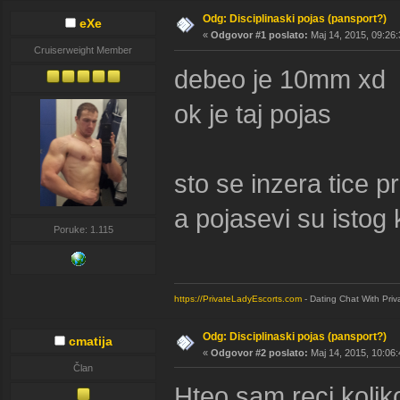
Odg: Disciplinaski pojas (pansport?)
eXe
«
Odgovor #1 poslato:
Maj 14, 2015, 09:26:
Cruiserweight Member
debeo je 10mm xd
ok je taj pojas
sto se inzera tice pre
a pojasevi su istog 
Poruke: 1.115
https://PrivateLadyEscorts.com
- Dating Chat With Priv
Odg: Disciplinaski pojas (pansport?)
cmatija
«
Odgovor #2 poslato:
Maj 14, 2015, 10:06:
Član
Hteo sam reci koliko 