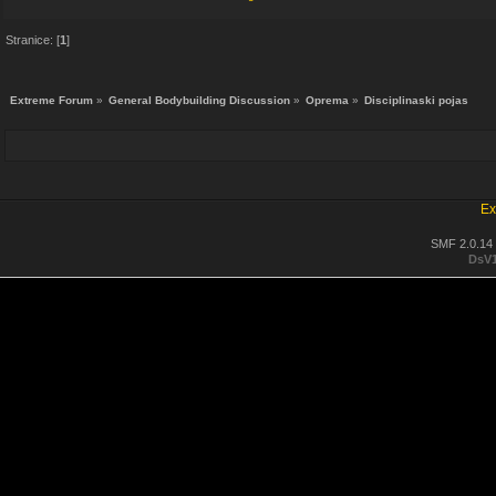
Stranice: [
1
]
Extreme Forum
»
General Bodybuilding Discussion
»
Oprema
»
Disciplinaski pojas
Ex
SMF 2.0.14
DsV