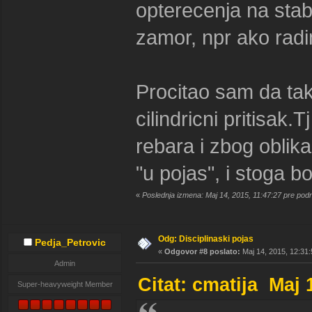
opterecenja na stabi
zamor, npr ako radi
Procitao sam da tak
cilindricni pritisak
rebara i zbog obli
"u pojas", i stoga bo
«
Poslednja izmena: Maj 14, 2015, 11:47:27 pre pod
Odg: Disciplinaski pojas
Pedja_Petrovic
«
Odgovor #8 poslato:
Maj 14, 2015, 12:31:
Admin
Citat: cmatija Maj 
Super-heavyweight Member