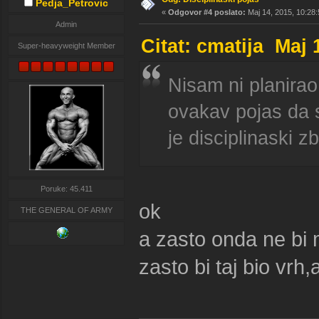
Pedja_Petrovic
«
Odgovor #4 poslato:
Maj 14, 2015, 10:28:
Admin
Citat: cmatija Maj 
Super-heavyweight Member
Nisam ni planirao
ovakav pojas da 
je disciplinaski z
Poruke: 45.411
ok
THE GENERAL OF ARMY
a zasto onda ne bi 
zasto bi taj bio vrh,