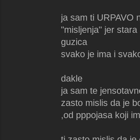
ja sam ti URPAVO na
"misljenja" jer stara
guzica
svako je ima i svako
dakle
ja sam te jensotavn
zasto mislis da je bol
,od pppojasa koji i
tj zasto mislis da j