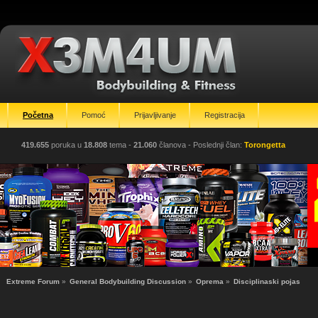
Početna
Pomoć
Prijavljivanje
Registracija
419.655
poruka u
18.808
tema -
21.060
članova
- Poslednji član:
Torongetta
Extreme Forum
»
General Bodybuilding Discussion
»
Oprema
»
Disciplinaski pojas