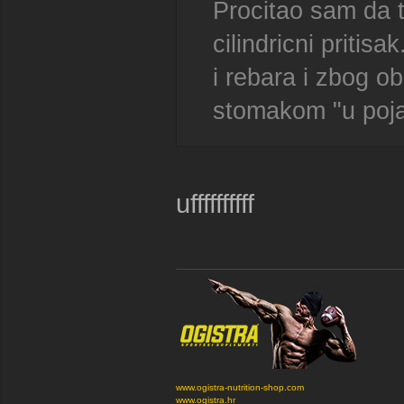
Procitao sam da 
cilindricni pritis
i rebara i zbog 
stomakom "u pojas"
uffffffffff
www.ogistra-nutrition-shop.com
www.ogistra.hr