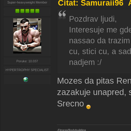
Citat: Samuraii96 
Super-heavyweight Member
Pozdrav ljudi,
Interesuje me gde
nassao da trazim 
cu, stici cu, a s
nadjem :/
Poruke: 10.037
HYPERTROPHY SPECIALIST
Mozes da pitas Renat
zazakuje unapred, 
Srecno
-Fitness/Bodybuilding