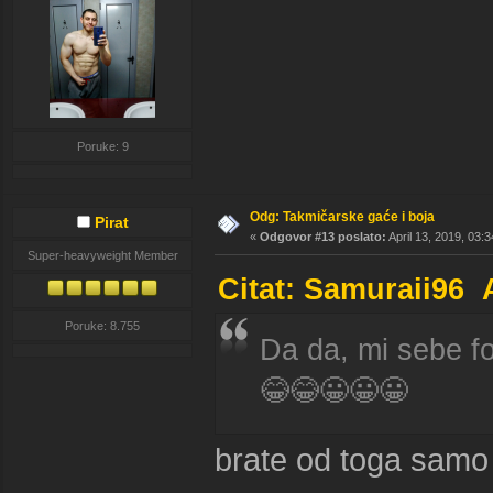
Poruke: 9
Odg: Takmičarske gaće i boja
Pirat
«
Odgovor #13 poslato:
April 13, 2019, 03:
Super-heavyweight Member
Citat: Samuraii96 
Poruke: 8.755
Da da, mi sebe fo
😂😂😀😀😀
brate od toga samo 