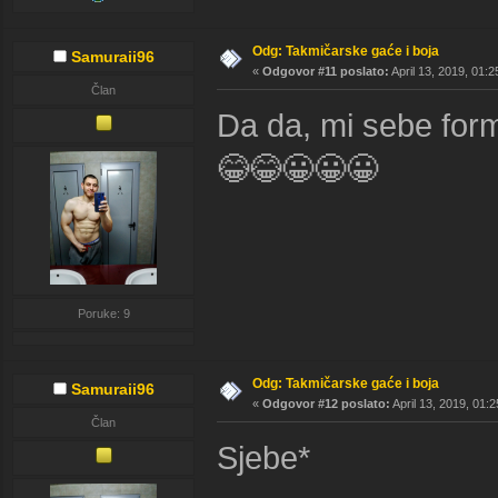
Odg: Takmičarske gaće i boja
Samuraii96
«
Odgovor #11 poslato:
April 13, 2019, 01:
Član
Da da, mi sebe form
😂😂😀😀😀
Poruke: 9
Odg: Takmičarske gaće i boja
Samuraii96
«
Odgovor #12 poslato:
April 13, 2019, 01:
Član
Sjebe*