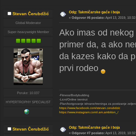
Odg: Takmičarske gaće i boja
Stevan Čerubdžić
«
Odgovor #6 poslato:
April 13, 2019, 10:3
Global Moderator
Ako imas od nekog
Super-heavyweight Member
primer da, a ako n
da kazes kako da pra
prvi rodeo
Poruke: 10.037
-Fitness/Bodybuilding
-Licni/Online treninzi
HYPERTROPHY SPECIALIST
-Plan/korigovanje ishrane/treninga za postizanje zeljen
https://www.facebook.com/stevan.cerubdzic
https://www.instagram.com/i.am.ambition_/
Odg: Takmičarske gaće i boja
Stevan Čerubdžić
«
Odgovor #7 poslato:
April 13, 2019, 10:3