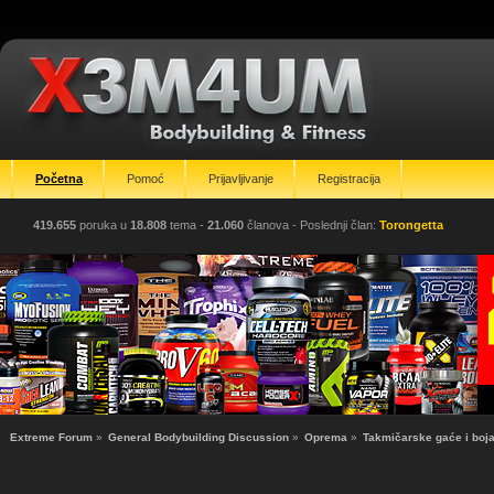
Početna
Pomoć
Prijavljivanje
Registracija
419.655
poruka u
18.808
tema -
21.060
članova
- Poslednji član:
Torongetta
Extreme Forum
»
General Bodybuilding Discussion
»
Oprema
»
Takmičarske gaće i boj