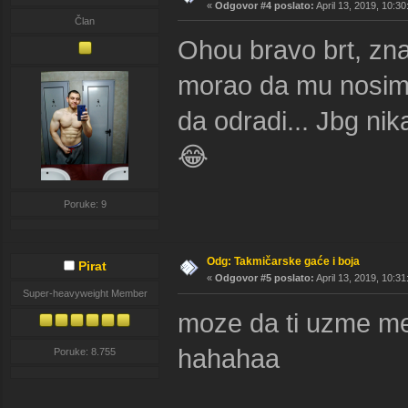
«
Odgovor #4 poslato:
April 13, 2019, 10:3
Član
Ohou bravo brt, zna
morao da mu nosim 
da odradi... Jbg ni
😂
Poruke: 9
Odg: Takmičarske gaće i boja
Pirat
«
Odgovor #5 poslato:
April 13, 2019, 10:3
Super-heavyweight Member
moze da ti uzme meru
hahahaa
Poruke: 8.755