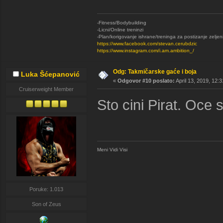
-Fitness/Bodybuilding
-Licni/Online treninzi
-Plan/korigovanje ishrane/treninga za postizanje zeljen
https://www.facebook.com/stevan.cerubdzic
https://www.instagram.com/i.am.ambition_/
Odg: Takmičarske gaće i boja
Luka Šćepanović
«
Odgovor #10 poslato:
April 13, 2019, 12:
Cruiserweight Member
Sto cini Pirat. Oce 
Meni Vidi Visi
Poruke: 1.013
Son of Zeus