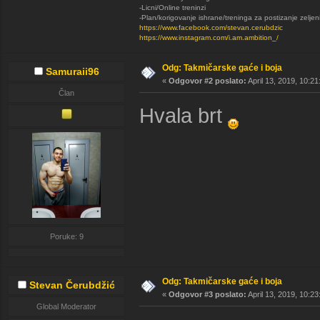
-Licni/Online treninzi
-Plan/korigovanje ishrane/treninga za postizanje zeljen
https://www.facebook.com/stevan.cerubdzic
https://www.instagram.com/i.am.ambition_/
Odg: Takmičarske gaće i boja
Samuraii96
«
Odgovor #2 poslato:
April 13, 2019, 10:2
Član
Hvala brt
Poruke: 9
Odg: Takmičarske gaće i boja
Stevan Čerubdžić
«
Odgovor #3 poslato:
April 13, 2019, 10:2
Global Moderator