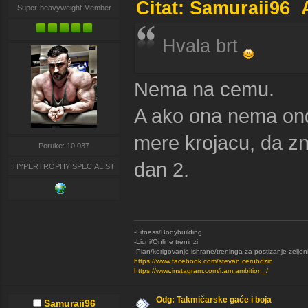
Citat: Samuraii96 
Super-heavyweight Member
Hvala brt
Nema na cemu.
A ako ona nema onda 
mere krojacu, da zna
Poruke: 10.037
dan 2.
HYPERTROPHY SPECIALIST
-Fitness/Bodybuilding
-Licni/Online treninzi
-Plan/korigovanje ishrane/treninga za postizanje zeljen
https://www.facebook.com/stevan.cerubdzic
https://www.instagram.com/i.am.ambition_/
Odg: Takmičarske gaće i boja
Samuraii96