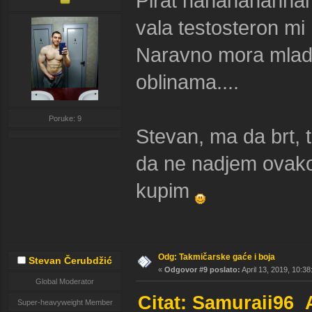
Pirat hahahahahhah
vala testosteron mi
Naravno mora mlad
oblinama....
Poruke: 9
Stevan, ma da brt, 
da ne nadjem ovako,
kupim
Odg: Takmičarske gaće i boja
Stevan Čerubdžić
«
Odgovor #9 poslato:
April 13, 2019, 10:3
Global Moderator
Citat: Samuraii96 
Super-heavyweight Member