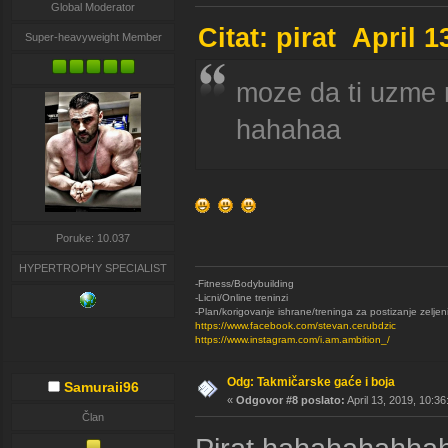
Global Moderator
Citat: pirat April 
Super-heavyweight Member
moze da ti uzme m
hahahaa
Poruke: 10.037
HYPERTROPHY SPECIALIST
-Fitness/Bodybuilding
-Licni/Online treninzi
-Plan/korigovanje ishrane/treninga za postizanje zeljen
https://www.facebook.com/stevan.cerubdzic
https://www.instagram.com/i.am.ambition_/
Odg: Takmičarske gaće i boja
Samuraii96
«
Odgovor #8 poslato:
April 13, 2019, 10:3
Član