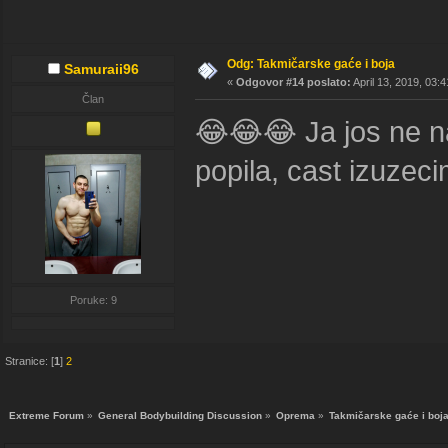
Odg: Takmičarske gaće i boja
Samuraii96
«
Odgovor #14 poslato:
April 13, 2019, 03:
Član
😂😂😂 Ja jos ne n
popila, cast izuze
Poruke: 9
Stranice: [
1
]
2
Extreme Forum
»
General Bodybuilding Discussion
»
Oprema
»
Takmičarske gaće i boj