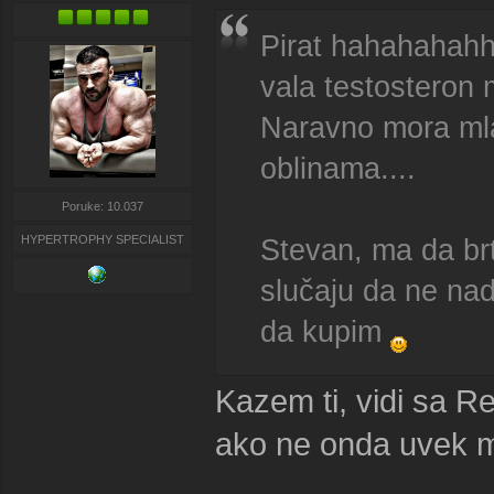
Pirat hahahahahh
vala testosteron 
Naravno mora ml
oblinama....
Poruke: 10.037
HYPERTROPHY SPECIALIST
Stevan, ma da brt
slučaju da ne nad
da kupim
Kazem ti, vidi sa R
ako ne onda uvek m