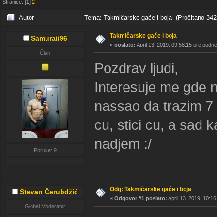
Stranice: [
1
]
2
Autor
Tema: Takmičarske gaće i boja (Pročitano 342
Takmičarske gaće i boja
Samuraii96
«
poslato:
April 13, 2019, 09:58:15 pre podne
Član
Pozdrav ljudi,
Interesuje me gde na
nassao da trazim 7 
cu, stici cu, a sad
nadjem :/
Poruke: 9
Odg: Takmičarske gaće i boja
Stevan Čerubdžić
«
Odgovor #1 poslato:
April 13, 2019, 10:1
Global Moderator