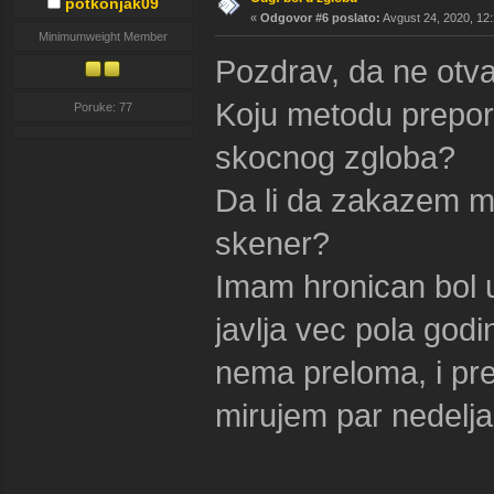
potkonjak09
«
Odgovor #6 poslato:
Avgust 24, 2020, 12:
Minimumweight Member
Pozdrav, da ne otv
Koju metodu prepor
Poruke: 77
skocnog zgloba?
Da li da zakazem ma
skener?
Imam hronican bol 
javlja vec pola god
nema preloma, i pre
mirujem par nedelja,