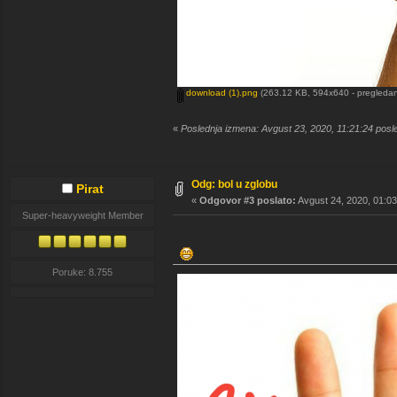
download (1).png
(263.12 KB, 594x640 - pregledan
«
Poslednja izmena: Avgust 23, 2020, 11:21:24 posl
Odg: bol u zglobu
Pirat
«
Odgovor #3 poslato:
Avgust 24, 2020, 01:03
Super-heavyweight Member
Poruke: 8.755