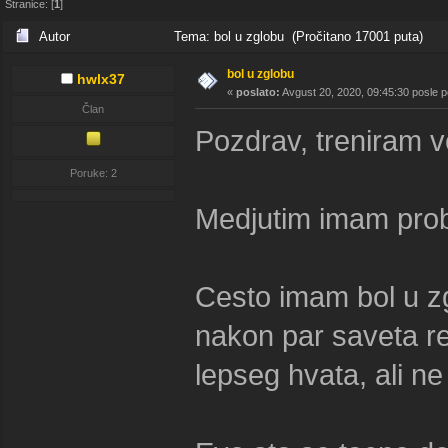
Stranice: [
1
]
Autor
Tema: bol u zglobu (Pročitano 17001 puta)
bol u zglobu
hwlx37
«
poslato:
Avgust 20, 2020, 09:45:30 posle 
Član
Pozdrav, treniram v
Poruke: 2
Medjutim imam probl
Cesto imam bol u zg
nakon par saveta re
lepseg hvata, ali n