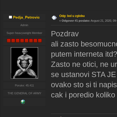
Odg: bol u zglobu
Pedja_Petrovic
«
Odgovor #1 poslato:
Avgust 21, 2020, 09:
Admin
Pozdrav
Super-heavyweight Member
ali zasto besomucno 
putem interneta itd
Zasto ne otici, ne 
se ustanovi STA JE
ovako sto si ti napi
Poruke: 45.411
cak i poredio koliko 
THE GENERAL OF ARMY