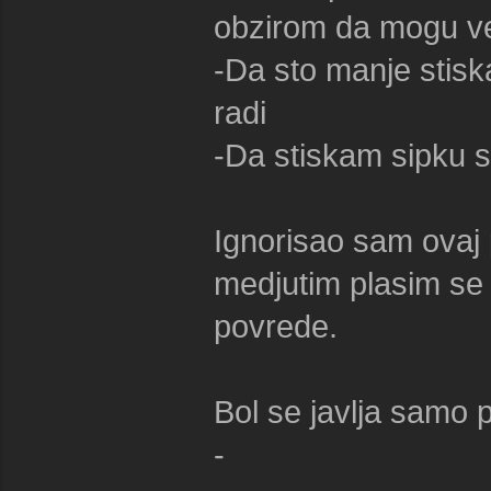
obzirom da mogu vec
-Da sto manje stis
radi
-Da stiskam sipku st
Ignorisao sam ovaj 
medjutim plasim se 
povrede.
Bol se javlja samo p
-