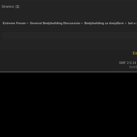
Stranice: [
1
]
Extreme Forum
»
General Bodybuilding Discussion
»
Bodybuilding za tinejdžere
»
bol u
Ex
SMF 2.0.14
DsV