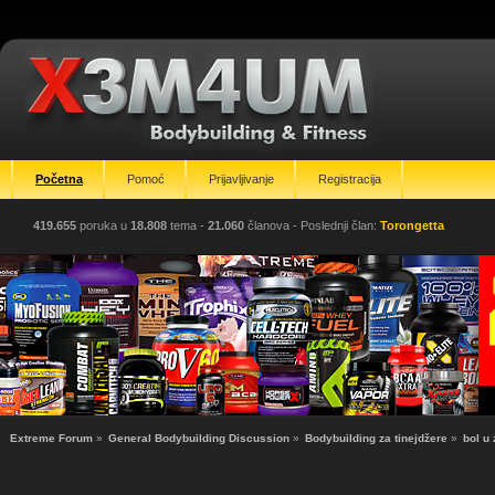
Početna
Pomoć
Prijavljivanje
Registracija
419.655
poruka u
18.808
tema -
21.060
članova
- Poslednji član:
Torongetta
Extreme Forum
»
General Bodybuilding Discussion
»
Bodybuilding za tinejdžere
»
bol u