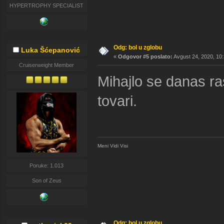
HYPERTROPHY SPECIALIST
Odg: bol u zglobu
Luka Šćepanović
«
Odgovor #5 poslato:
Avgust 24, 2020, 10:
Cruiserweight Member
Mihajlo se danas ra
tovari.
Meni Vidi Visi
Poruke: 1.013
Son of Zeus
Odg: bol u zglobu