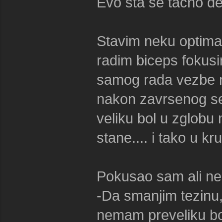
Evo sta se tacno de
Stavim neku optima
radim biceps fokusi
samog rada vezbe n
nakon zavrsenog set
veliku bol u zglobu
stane.... i tako u kr
Pokusao sam ali n
-Da smanjim tezinu
nemam preveliku bol