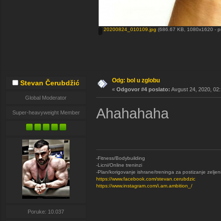
20200824_010109.jpg
(686.67 KB, 1080x1620 - p
Odg: bol u zglobu
Stevan Čerubdžić
«
Odgovor #4 poslato:
Avgust 24, 2020, 02:
Global Moderator
Ahahahaha
Super-heavyweight Member
-Fitness/Bodybuilding
-Licni/Online treninzi
-Plan/korigovanje ishrane/treninga za postizanje zeljen
https://www.facebook.com/stevan.cerubdzic
https://www.instagram.com/i.am.ambition_/
Poruke: 10.037