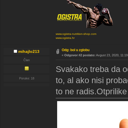
www.ogistra-nutrition-shop.com
www.ogistra.hr
Odg: bol u zglobu
mihajlo213
«
Odgovor #2 poslato:
Avgust 23, 2020, 11:19
Član
Svakako treba da od
to, al ako nisi prob
Poruke: 18
to ne radis.Otprilike