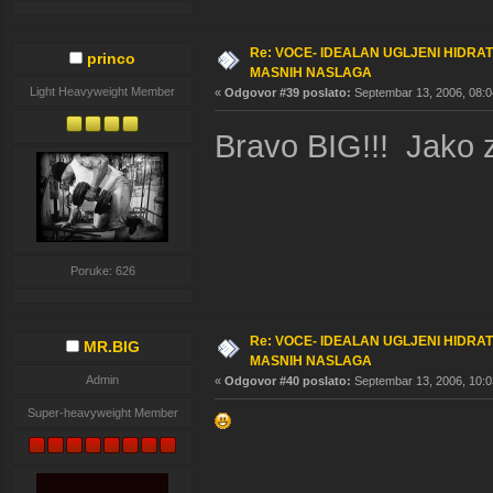
Re: VOCE- IDEALAN UGLJENI HIDRA
princo
MASNIH NASLAGA
Light Heavyweight Member
«
Odgovor #39 poslato:
Septembar 13, 2006, 08:0
Bravo BIG!!! Jako z
Poruke: 626
Re: VOCE- IDEALAN UGLJENI HIDRA
MR.BIG
MASNIH NASLAGA
Admin
«
Odgovor #40 poslato:
Septembar 13, 2006, 10:0
Super-heavyweight Member