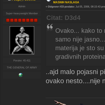
MASNIH NASLAGA
Admin
«
Odgovor #33 poslato:
Jul 05, 2006, 08:15:43 pr
Super-heavyweight Member
Citat: D3d4
Ovako... kako to 
samo nije jasno..
materija je sto s
gradivnih proteina
Poruke: 45.411
THE GENERAL OF ARMY
..ajd malo pojasni pi
ovako nesto....nije 