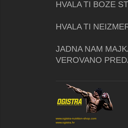
HVALA TI BOZE S
HVALA TI NEIZMER
JADNA NAM MAJKA
VEROVANO PREDAJ
www.ogistra-nutrition-shop.com
www.ogistra.hr