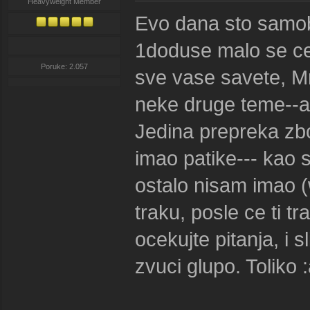
Heavyweight Member
Evo dana sto samob
1
doduse malo se cek
Poruke: 2.057
sve vase savete, Mr
neke druge teme--a
Jedina prepreka zbo
imao patike--- kao s
ostalo nisam imao (
traku, posle ce ti tr
ocekujte pitanja, i 
zvuci glupo. Toliko 