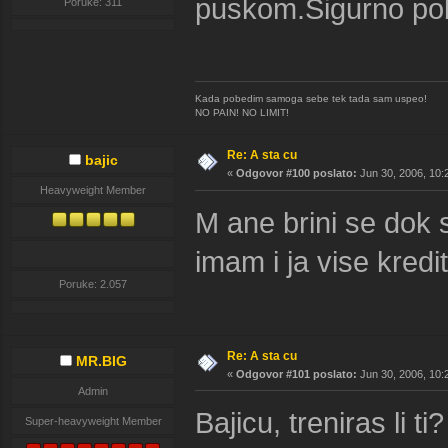
puskom.Sigurno po
Poruke: 311
Kada pobedim samoga sebe tek tada sam uspeo!
NO PAIN! NO LIMIT!
Re: A sta cu
bajic
«
Odgovor #100 poslato:
Jun 30, 2006, 10:
Heavyweight Member
M ane brini se dok 
imam i ja vise kred
Poruke: 2.057
Re: A sta cu
MR.BIG
«
Odgovor #101 poslato:
Jun 30, 2006, 10:
Admin
Bajicu, treniras li t
Super-heavyweight Member