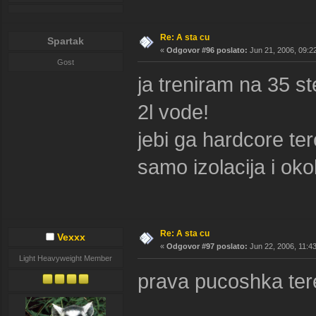
Re: A sta cu
Spartak
«
Odgovor #96 poslato:
Jun 21, 2006, 09:2
Gost
ja treniram na 35 s
2l vode!
jebi ga hardcore te
samo izolacija i okol
Re: A sta cu
Vexxx
«
Odgovor #97 poslato:
Jun 22, 2006, 11:4
Light Heavyweight Member
prava pucoshka ter