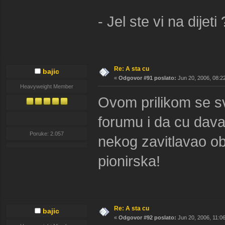
- Jel ste vi na dijet
Re: A sta cu
bajic
«
Odgovor #91 poslato:
Jun 20, 2006, 08:2
Heavyweight Member
Ovom prilikom se sve
forumu i da cu dava
Poruke: 2.057
nekog zavitlavao ob
pionirska!
Re: A sta cu
bajic
«
Odgovor #92 poslato:
Jun 20, 2006, 11:0