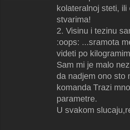
kolateralnoj steti, i
stvarima!
2. Visinu i tezinu s
:oops: ...sramota me
videti po kilogramim
Sam mi je malo nez
da nadjem ono sto m
komanda Trazi mnog
parametre.
U svakom slucaju,rezu