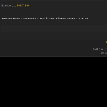
Stranice:
1
...
5
6
[
7
]
8
9
Extreme Forum
»
Multimedia
»
Slike članova i članica foruma
»
A sta cu
Ex
SMF 2.0.14
DsV