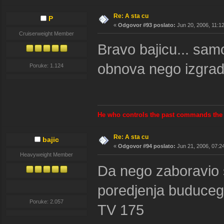
Re: A sta cu
P
«
Odgovor #93 poslato:
Jun 20, 2006, 11:1
Cruiserweight Member
Bravo bajicu... sam
obnova nego izgra
Poruke: 1.124
He who controls the past commands the 
Re: A sta cu
bajic
«
Odgovor #94 poslato:
Jun 21, 2006, 07:2
Heavyweight Member
Da nego zaboravio
poredjenja buduceg
Poruke: 2.057
TV 175