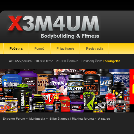
Početna
Pomoć
Prijavljivanje
Registracija
419.655
poruka u
18.808
tema -
21.060
članova
- Poslednji član:
Torongetta
Extreme Forum
»
Multimedia
»
Slike članova i članica foruma
»
A sta cu