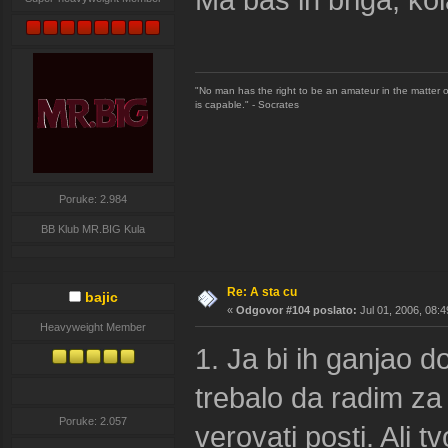
"No man has the right to be an amateur in the matter of
is capable." - Socrates
Poruke: 2.984
BB Klub MR.BIG Kula
Re: A sta cu
bajic
«
Odgovor #104 poslato:
Jul 01, 2006, 08:4
Heavyweight Member
1. Ja bi ih ganjao 
trebalo da radim za 
Poruke: 2.057
verovati posti. Ali t