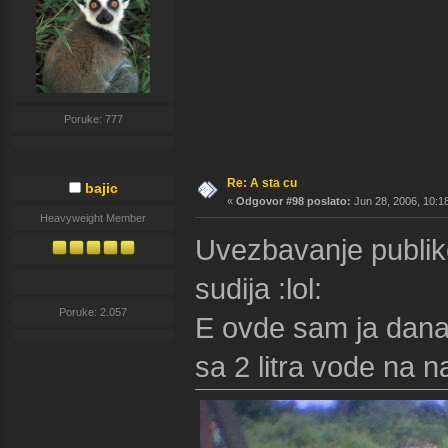
Poruke: 777
Re: A sta cu
bajic
«
Odgovor #98 poslato:
Jun 28, 2006, 10:1
Heavyweight Member
Uvezbavanje publik
sudija :lol:
Poruke: 2.057
E ovde sam ja danas
sa 2 litra vode na 