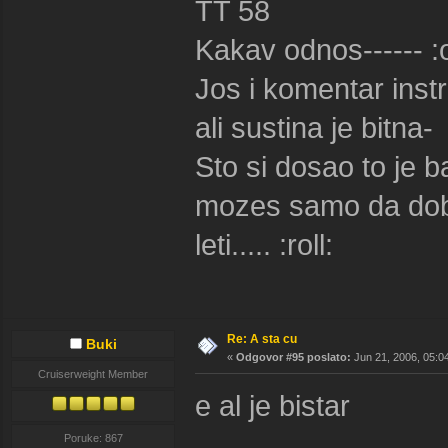
TT 58
Kakav odnos------ :
Jos i komentar inst
ali sustina je bitna-
Sto si dosao to je b
mozes samo da dobij
leti..... :roll:
Re: A sta cu
Buki
«
Odgovor #95 poslato:
Jun 21, 2006, 05:0
Cruiserweight Member
e al je bistar
Poruke: 867