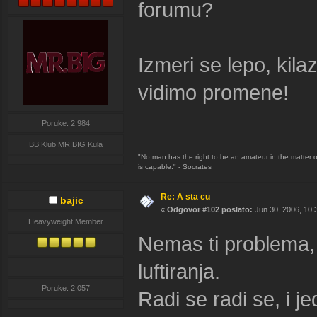
forumu?
Izmeri se lepo, kil
vidimo promene!
Poruke: 2.984
BB Klub MR.BIG Kula
"No man has the right to be an amateur in the matter of
is capable." - Socrates
Re: A sta cu
bajic
«
Odgovor #102 poslato:
Jun 30, 2006, 10:
Heavyweight Member
Nemas ti problema,
luftiranja.
Poruke: 2.057
Radi se radi se, i j