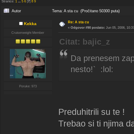
Stranice:
1
...
5
6
[
7
]
8
9
Autor
Tema: A sta cu (Pročitano 50300 puta)
Re: A sta cu
Kekka
«
Odgovor #90 poslato:
Jun 05, 2006, 10:3
Cruiserweight Member
Citat: bajic_z
Da prenesem zapa
nesto!` :lol:
Poruke: 973
Preduhitrili su te !
Trebao si ti njima 