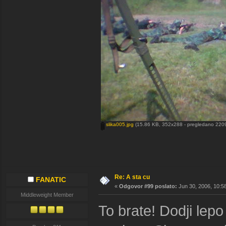
slika005.jpg
(15.86 KB, 352x288 - pregledano 2209
Re: A sta cu
FANATIC
«
Odgovor #99 poslato:
Jun 30, 2006, 10:5
Middleweight Member
To brate! Dodji lepo