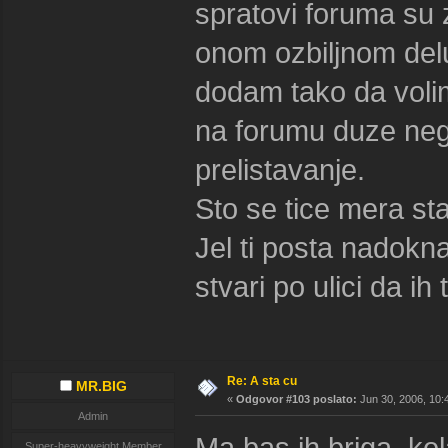
spratovi foruma su 
onom ozbiljnom del
dodam tako da volim
na forumu duze nego 
prelistavanje.
Sto se tice mera sta r
Jel ti posta nadokna
stvari po ulici da ih
Re: A sta cu
MR.BIG
«
Odgovor #103 poslato:
Jun 30, 2006, 10:
Admin
Ma bas ih briga, kol
Super-heavyweight Member