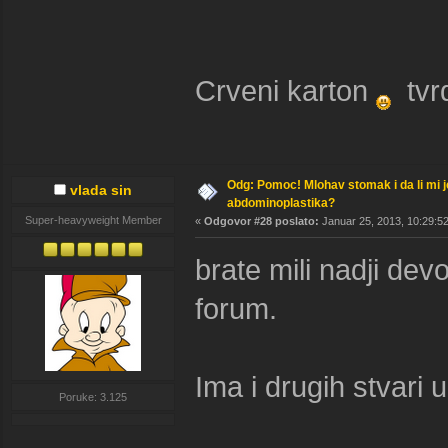
Crveni karton
tvrd
Odg: Pomoc! Mlohav stomak i da li mi 
vlada sin
abdominoplastika?
Super-heavyweight Member
«
Odgovor #28 poslato:
Januar 25, 2013, 10:29:5
brate mili nadji devoj
forum.
Ima i drugih stvari 
Poruke: 3.125