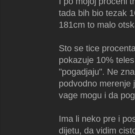
I po mojoj proceni t
tada bih bio tezak 
181cm to malo otsk
Sto se tice procenta
pokazuje 10% teles
"pogadjaju". Ne zna
podvodno merenje jer
vage mogu i da pog
Ima li neko pre i p
dijetu, da vidim cis