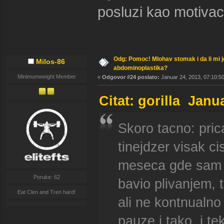
posluzi kao motiva
Odg: Pomoc! Mlohav stomak i da li mi 
Milos-86
abdominoplastika?
Minimumweight Member
«
Odgovor #24 poslato:
Januar 24, 2013, 07:10:50
Citat: gorilla Janu
Skoro tacno: pri
tinejdzer visak c
meseca gde sam 
Poruke: 62
bavio plivanjem, 
Eat Clen and Tren hard!
ali ne kontnualn
pauze i tako, i t