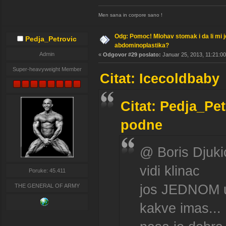
Men sana in corpore sano !
Odg: Pomoc! Mlohav stomak i da li mi 
Pedja_Petrovic
abdominoplastika?
Admin
«
Odgovor #29 poslato:
Januar 25, 2013, 11:21:00
Super-heavyweight Member
Citat: Icecoldbaby
Citat: Pedja_Pe
podne
@ Boris Djuki
vidi klinac
Poruke: 45.411
jos JEDNOM ul
THE GENERAL OF ARMY
kakve imas...