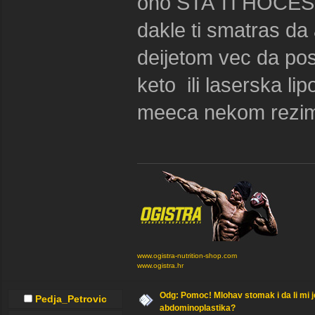
ono STA TI HOCES 
dakle ti smatras d
deijetom vec da post
keto ili laserska li
meeca nekom rezim
www.ogistra-nutrition-shop.com
www.ogistra.hr
Odg: Pomoc! Mlohav stomak i da li mi 
Pedja_Petrovic
abdominoplastika?