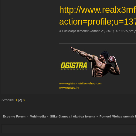
http://www.realx3m
action=profile;u=1
«
Poslednja izmena: Januar 25, 2013, 11:37:25 pre 
www.ogistra-nutrition-shop.com
www.ogistra.hr
Stranice:
1
[
2
]
3
Extreme Forum
»
Multimedia
»
Slike članova i članica foruma
»
Pomoc! Mlohav stomak i 