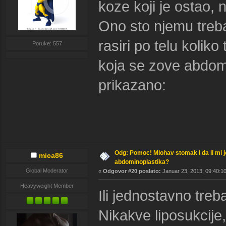
koze koji je ostao, n
Ono sto njemu treba
rasiri po telu koliko
Poruke: 557
koja se zove abdomin
prikazano:
Odg: Pomoc! Mlohav stomak i da li mi 
mica86
abdominoplastika?
Global Moderator
«
Odgovor #20 poslato:
Januar 23, 2013, 09:40:10
Heavyweight Member
Ili jednostavno treb
Nikakve liposukcije