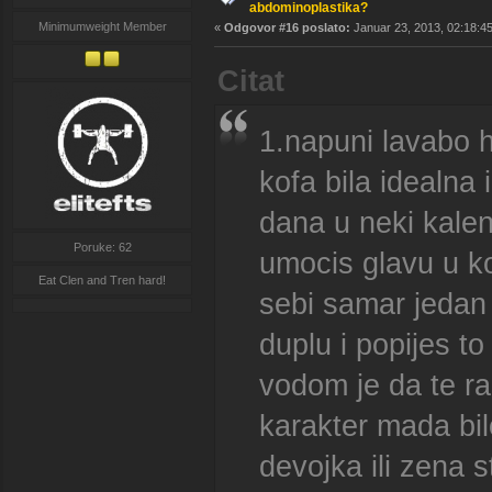
abdominoplastika?
Minimumweight Member
«
Odgovor #16 poslato:
Januar 23, 2013, 02:18:45
Citat
1.napuni lavabo h
kofa bila idealna 
dana u neki kalen
Poruke: 62
umocis glavu u k
Eat Clen and Tren hard!
sebi samar jedan 
duplu i popijes t
vodom je da te ra
karakter mada bil
devojka ili zena 