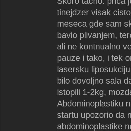
Skoro tacno: prica
tinejdzer visak cist
meseca gde sam sk
bavio plivanjem, ter
ali ne kontnualno 
pauze i tako, i tek
lasersku liposukciju
bilo dovoljno sala d
istopili 1-2kg, mozd
Abdominoplastiku ni
startu upozorio da 
abdominoplastike ne