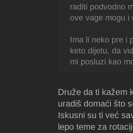
raditi podvodno me
ove vage mogu i 
Ima li neko pre i
keto dijetu, da v
mi posluzi kao m
Druže da ti kažem k
uradiš domaći što s
Iskusni su ti već sav
lepo teme za rotacije