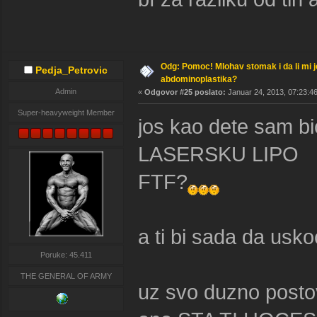
Odg: Pomoc! Mlohav stomak i da li mi 
Pedja_Petrovic
abdominoplastika?
Admin
«
Odgovor #25 poslato:
Januar 24, 2013, 07:23:46
Super-heavyweight Member
jos kao dete sam b
LASERSKU LIPO
FTF?
a ti bi sada da usk
Poruke: 45.411
THE GENERAL OF ARMY
uz svo duzno postov