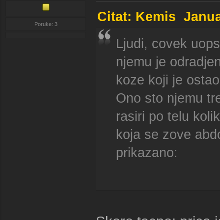
Citat: Kemis Janua
Poruke: 3
Ljudi, covek uop
njemu je odradjen
koze koji je ostao
Ono sto njemu tre
rasiri po telu kol
koja se zove abdo
prikazano: