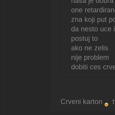
nasa je dobra
one retardira
zna koji put p
da nesto uce i
postuj to
ako ne zelis
nije problem
dobiti ces crv
Crveni karton
tv