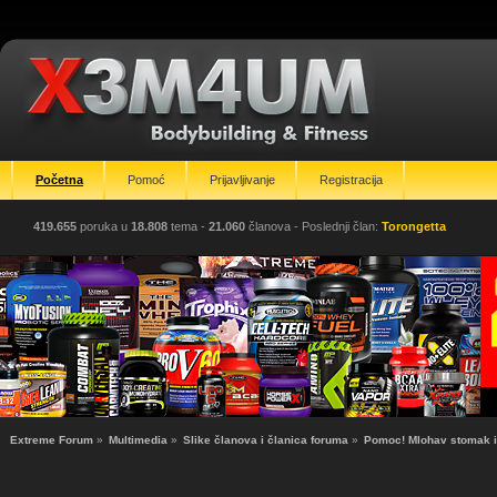
Početna
Pomoć
Prijavljivanje
Registracija
419.655
poruka u
18.808
tema -
21.060
članova
- Poslednji član:
Torongetta
Extreme Forum
»
Multimedia
»
Slike članova i članica foruma
»
Pomoc! Mlohav stomak i 