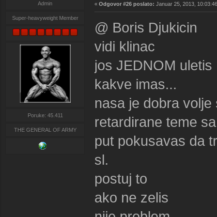
Admin
«
Odgovor #26 poslato:
Januar 25, 2013, 10:03:4
Super-heavyweight Member
@ Boris Djukicin
vidi klinac
jos JEDNOM uletis n
kakve imas...
nasa je dobra volje
Poruke: 45.411
retardirane teme sa
THE GENERAL OF ARMY
put pokusavas da tru
sl.
postuj to
ako ne zelis
nije problem