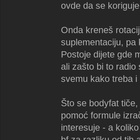
ovde da se koriguje
Onda kreneš rotacij
suplementaciju, pa k
Postoje dijete gde 
ali zašto bi to radio
svemu kako treba i
Što se bodyfat tiče,
pomoć formule izrač
interesuje - a koli
bf za razliku od tih 