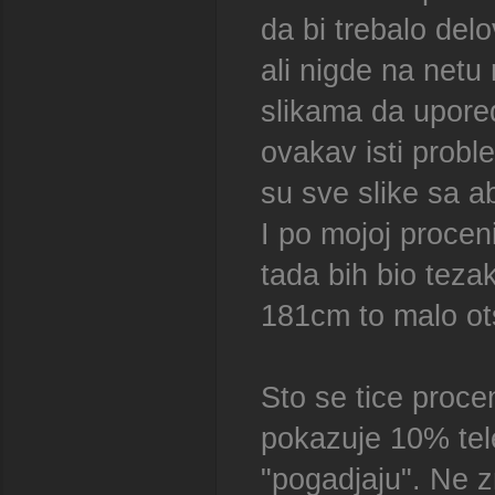
da bi trebalo del
ali nigde na netu
slikama da upored
ovakav isti prob
su sve slike sa 
I po mojoj proceni
tada bih bio teza
181cm to malo ot
Sto se tice proce
pokazuje 10% tel
"pogadjaju". Ne z