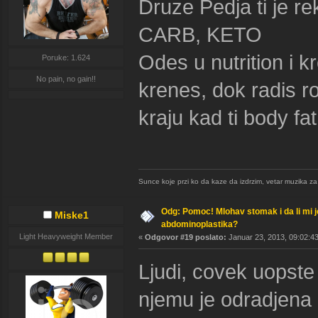
Druze Pedja ti je 
CARB, KETO
Odes u nutrition i k
Poruke: 1.624
No pain, no gain!!
krenes, dok radis r
kraju kad ti body fa
Sunce koje przi ko da kaze da izdrzim, vetar muzika za us
Odg: Pomoc! Mlohav stomak i da li mi 
Miske1
abdominoplastika?
Light Heavyweight Member
«
Odgovor #19 poslato:
Januar 23, 2013, 09:02:43
Ljudi, covek uopst
njemu je odradjena 