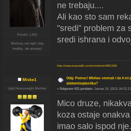
ne trebaju....
Ali kao sto sam reka
"sredi" problem za
Poruke: 1.661
sredi ishrana i odvo
Workout, eat right, stay
healthy...die anyway!
http://www.erepublik.com/en/referrer/MICA86
Odg: Pomoc! Mlohav stomak i da li mi 
Miske1
abdominoplastika?
Light Heavyweight Member
«
Odgovor #21 poslato:
Januar 24, 2013, 04:21:13
Mico druze, nikakva
koza ostaje onakva 
imao salo ispod nje.