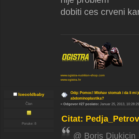
dobiti ces crveni kar
www.ogistra-nutrition-shop.com
www.ogistra.hr
Odg: Pomoc! Mlohav stomak i da li mi 
Icecoldbaby
abdominoplastika?
Član
«
Odgovor #27 poslato:
Januar 25, 2013, 10:28:2
Citat: Pedja_Petro
Poruke: 8
@ Boris Djukicin