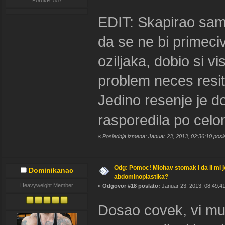
Poruke: 557
EDIT: Skapirao sam,
da se ne bi primeci
oziljaka, dobio si v
problem neces resit
Jedino resenje je d
rasporedila po celo
«
Poslednja izmena: Januar 23, 2013, 02:36:10 pos
Odg: Pomoc! Mlohav stomak i da li mi 
Dominikanac
abdominoplastika?
Heavyweight Member
«
Odgovor #18 poslato:
Januar 23, 2013, 08:49:41
Dosao covek, vi mu r