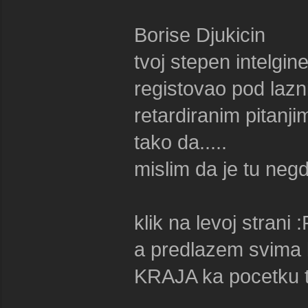
Borise Djukicin
tvoj stepen intelgin
registovao pod lazn
retardiranim pitanji
tako da.....
mislim da je tu ne
klik na levoj strani 
a predlazem svima k
KRAJA ka pocetku tj