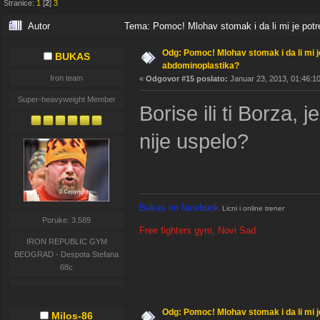
Stranice:
1
[
2
]
3
Autor
Tema: Pomoc! Mlohav stomak i da li mi je potr
Odg: Pomoc! Mlohav stomak i da li mi 
BUKAS
abdominoplastika?
Iron team
«
Odgovor #15 poslato:
Januar 23, 2013, 01:46:10
Super-heavyweight Member
Borise ili ti Borza,
nije uspelo?
Bukas on facebook
Licni i online trener
Poruke: 3.589
Free fighters gym, Novi Sad
IRON REPUBLIC GYM
BEOGRAD - Despota Stefana
68c
Odg: Pomoc! Mlohav stomak i da li mi 
Milos-86