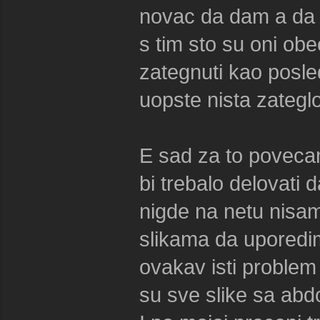
novac da dam a da s
s tim sto su oni ob
zategnuti kao posled
uopste nista zateglo
E sad za to povecan
bi trebalo delovati 
nigde na netu nisam
slikama da uporedim
ovakav isti proble
su sve slike sa ab