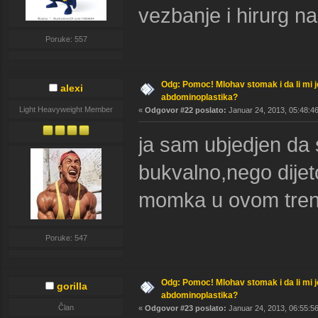
vezbanje i hirurg n
Poruke: 557
Odg: Pomoc! Mlohav stomak i da li mi 
alexi
abdominoplastika?
Light Heavyweight Member
«
Odgovor #22 poslato:
Januar 24, 2013, 05:48:46
ja sam ubjedjen da 
bukvalno,nego dijeto
momka u ovom trenu
Poruke: 547
Odg: Pomoc! Mlohav stomak i da li mi 
gorilla
abdominoplastika?
Član
«
Odgovor #23 poslato:
Januar 24, 2013, 06:55:56