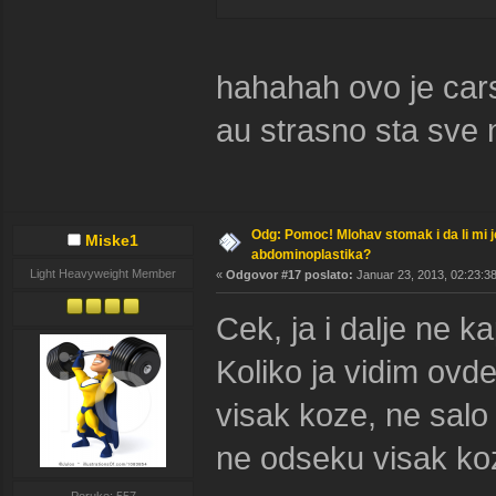
hahahah ovo je ca
au strasno sta sve n
Odg: Pomoc! Mlohav stomak i da li mi 
Miske1
abdominoplastika?
Light Heavyweight Member
«
Odgovor #17 poslato:
Januar 23, 2013, 02:23:38
Cek, ja i dalje ne kap
Koliko ja vidim ovde
visak koze, ne salo 
ne odseku visak koz