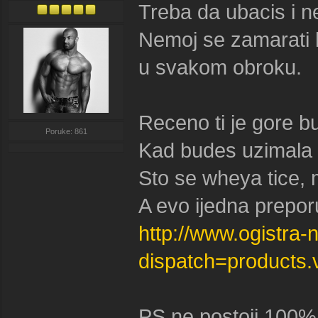
Treba da ubacis i ne
Nemoj se zamarati 
u svakom obroku.
Receno ti je gore bu
Poruke: 861
Kad budes uzimala m
Sto se wheya tice, 
A evo ijedna prepor
http://www.ogistra-
dispatch=products
PS ne postoji 100