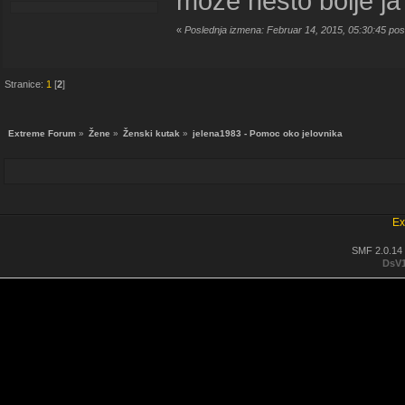
moze nesto bolje j
«
Poslednja izmena: Februar 14, 2015, 05:30:45 pos
Stranice:
1
[
2
]
Extreme Forum
»
Žene
»
Ženski kutak
»
jelena1983 - Pomoc oko jelovnika
Ex
SMF 2.0.14
DsV