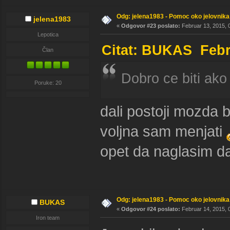
Odg: jelena1983 - Pomoc oko jelovnika
jelena1983
«
Odgovor #23 poslato:
Februar 13, 2015, 
Lepotica
Citat: BUKAS Febru
Član
Dobro ce biti ako
Poruke: 20
dali postoji mozda b
voljna sam menjati
opet da naglasim d
Odg: jelena1983 - Pomoc oko jelovnika
BUKAS
«
Odgovor #24 poslato:
Februar 14, 2015, 
Iron team