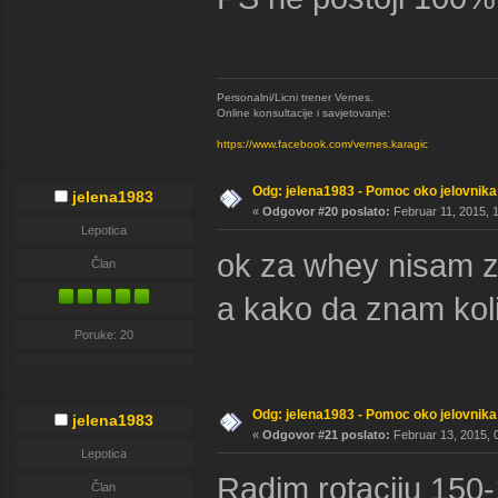
Personalni/Licni trener Vernes.
Online konsultacije i savjetovanje:
https://www.facebook.com/vernes.karagic
Odg: jelena1983 - Pomoc oko jelovnika
jelena1983
«
Odgovor #20 poslato:
Februar 11, 2015, 1
Lepotica
ok za whey nisam z
Član
a kako da znam ko
Poruke: 20
Odg: jelena1983 - Pomoc oko jelovnika
jelena1983
«
Odgovor #21 poslato:
Februar 13, 2015, 
Lepotica
Radim rotaciju 150-1
Član