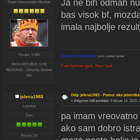
Ja ne bih odmah nu
Super-heavyweight Member
bas visok bf, mozda 
imala najbolje rezult
Poruke: 3.589
Bukas on facebook
Licni i online trener
IRON REPUBLIC GYM
Free fighters gym, Novi Sad
BEOGRAD - Despota Stefana
68c
Odg: jelena1983 - Pomoc oko jelovnika
jelena1983
«
Odgovor #25 poslato:
Februar 14, 2015, 
Lepotica
pa imam vreovatno v
Član
ako sam dobro istra
Poruke: 20