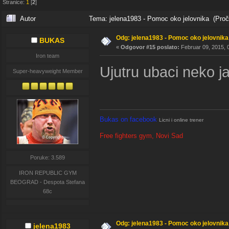
Stranice:
1
[
2
]
Autor
Tema: jelena1983 - Pomoc oko jelovnika (Proč
Odg: jelena1983 - Pomoc oko jelovnika
BUKAS
«
Odgovor #15 poslato:
Februar 09, 2015, 
Iron team
Ujutru ubaci neko ja
Super-heavyweight Member
Bukas on facebook
Licni i online trener
Free fighters gym, Novi Sad
Poruke: 3.589
IRON REPUBLIC GYM
BEOGRAD - Despota Stefana
68c
Odg: jelena1983 - Pomoc oko jelovnika
jelena1983