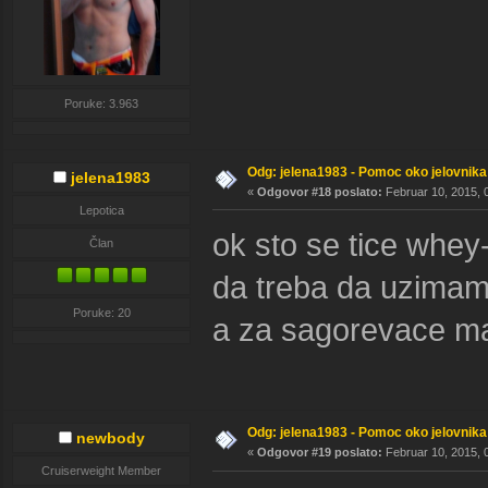
Poruke: 3.963
Odg: jelena1983 - Pomoc oko jelovnika
jelena1983
«
Odgovor #18 poslato:
Februar 10, 2015, 
Lepotica
ok sto se tice whey
Član
da treba da uzima
Poruke: 20
a za sagorevace mast
Odg: jelena1983 - Pomoc oko jelovnika
newbody
«
Odgovor #19 poslato:
Februar 10, 2015, 
Cruiserweight Member