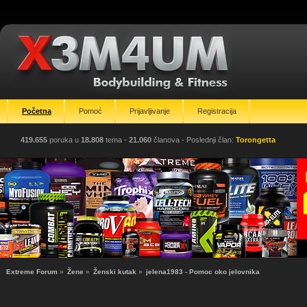
Početna
Pomoć
Prijavljivanje
Registracija
419.655
poruka u
18.808
tema -
21.060
članova
- Poslednji član:
Torongetta
Extreme Forum
»
Žene
»
Ženski kutak
»
jelena1983 - Pomoc oko jelovnika