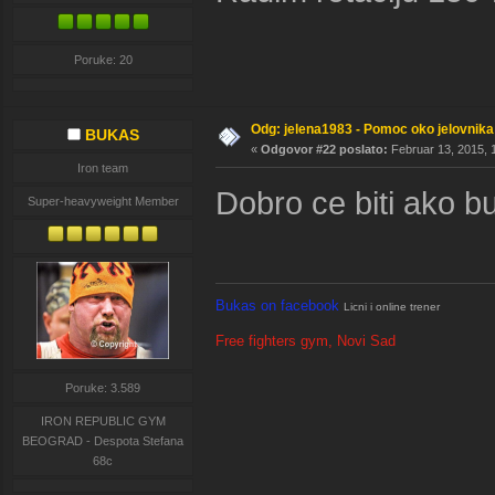
Poruke: 20
Odg: jelena1983 - Pomoc oko jelovnika
BUKAS
«
Odgovor #22 poslato:
Februar 13, 2015, 
Iron team
Dobro ce biti ako b
Super-heavyweight Member
Bukas on facebook
Licni i online trener
Free fighters gym, Novi Sad
Poruke: 3.589
IRON REPUBLIC GYM
BEOGRAD - Despota Stefana
68c