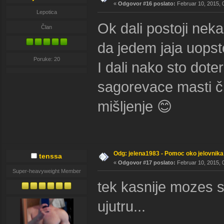
«
Odgovor #16 poslato:
Februar 10, 2015, 
Lepotica
Ok dali postoji nek
Član
da jedem jaja uops
Poruke: 20
I dali nako sto dot
sagorevace masti či
mišljenje 😊
Odg: jelena1983 - Pomoc oko jelovnika
tenssa
«
Odgovor #17 poslato:
Februar 10, 2015, 
Super-heavyweight Member
tek kasnije mozes
ujutru...