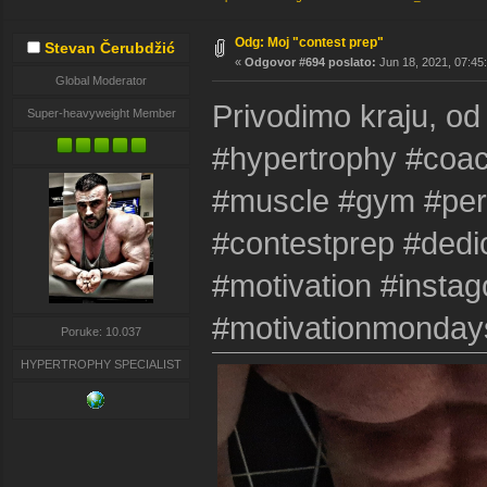
Odg: Moj "contest prep"
Stevan Čerubdžić
«
Odgovor #694 poslato:
Jun 18, 2021, 07:45
Global Moderator
Privodimo kraju, od 
Super-heavyweight Member
#hypertrophy #coac
#muscle #gym #pers
#contestprep #dedi
#motivation #instag
#motivationmonday
Poruke: 10.037
HYPERTROPHY SPECIALIST