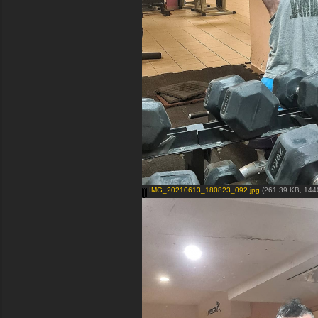
IMG_20210613_180823_092.jpg
(261.39 KB, 1440