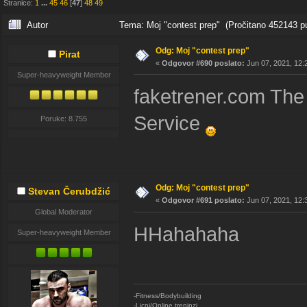
Stranice:
1
...
45
46
[
47
]
48
49
Autor
Tema: Moj "contest prep" (Pročitano 452143 p
Odg: Moj "contest prep"
Pirat
«
Odgovor #690 poslato:
Jun 07, 2021, 12:
Super-heavyweight Member
faketrener.com Th
Service
Poruke: 8.755
Odg: Moj "contest prep"
Stevan Čerubdžić
«
Odgovor #691 poslato:
Jun 07, 2021, 12:
Global Moderator
HHahahaha
Super-heavyweight Member
-Fitness/Bodybuilding
-Licni/Online treninzi