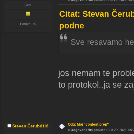
Član
Citat: Stevan Čeru
podne
Poruke: 25
Sve resavamo h
jos nemam te problem
to protokol..ja se
Odg: Moj "contest prep"
Stevan Čerubdžić
«
Odgovor #704 poslato:
Jun 20, 2021, 05: