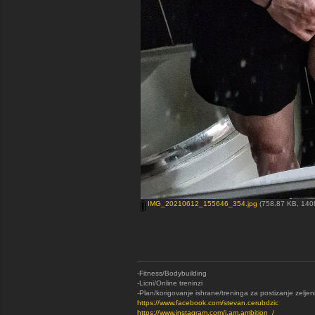
IMG_20210612_155646_354.jpg
(758.87 KB, 1408
-Fitness/Bodybuilding
-Licni/Online treninzi
-Plan/korigovanje ishrane/treninga za postizanje zeljen
https://www.facebook.com/stevan.cerubdzic
https://www.instagram.com/i.am.ambition_/