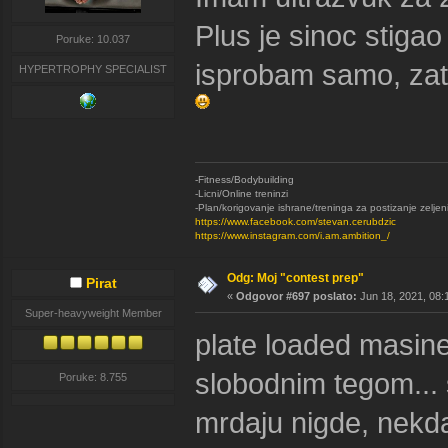
Plus je sinoc stiga
Poruke: 10.037
isprobam samo, zat
HYPERTROPHY SPECIALIST
-Fitness/Bodybuilding
-Licni/Online treninzi
-Plan/korigovanje ishrane/treninga za postizanje zeljen
https://www.facebook.com/stevan.cerubdzic
https://www.instagram.com/i.am.ambition_/
Odg: Moj "contest prep"
Pirat
«
Odgovor #697 poslato:
Jun 18, 2021, 08:
Super-heavyweight Member
plate loaded masine
slobodnim tegom... 
Poruke: 8.755
mrdaju nigde, nekda