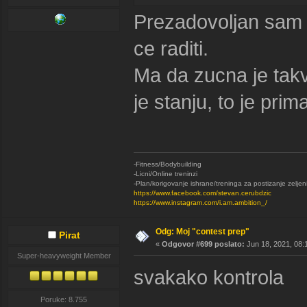
Prezadovoljan sam 
ce raditi.
Ma da zucna je takv
je stanju, to je prim
-Fitness/Bodybuilding
-Licni/Online treninzi
-Plan/korigovanje ishrane/treninga za postizanje zeljen
https://www.facebook.com/stevan.cerubdzic
https://www.instagram.com/i.am.ambition_/
Odg: Moj "contest prep"
Pirat
«
Odgovor #699 poslato:
Jun 18, 2021, 08:
Super-heavyweight Member
svakako kontrola
Poruke: 8.755