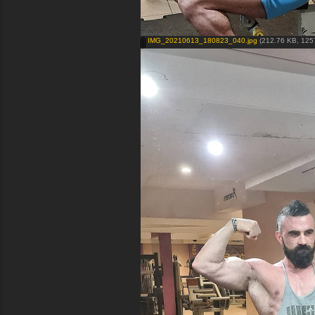
IMG_20210613_180823_040.jpg
(212.76 KB, 1257