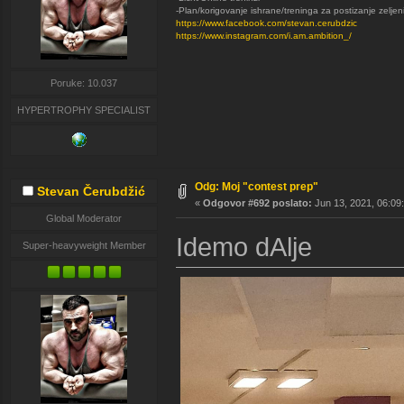
-Plan/korigovanje ishrane/treninga za postizanje zeljen
https://www.facebook.com/stevan.cerubdzic
https://www.instagram.com/i.am.ambition_/
Poruke: 10.037
HYPERTROPHY SPECIALIST
Odg: Moj "contest prep"
Stevan Čerubdžić
«
Odgovor #692 poslato:
Jun 13, 2021, 06:09
Global Moderator
Idemo dAlje
Super-heavyweight Member