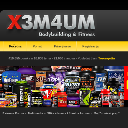
Početna
Pomoć
Prijavljivanje
Registracija
419.655
poruka u
18.808
tema -
21.060
članova
- Poslednji član:
Torongetta
Extreme Forum
»
Multimedia
»
Slike članova i članica foruma
»
Moj "contest prep"