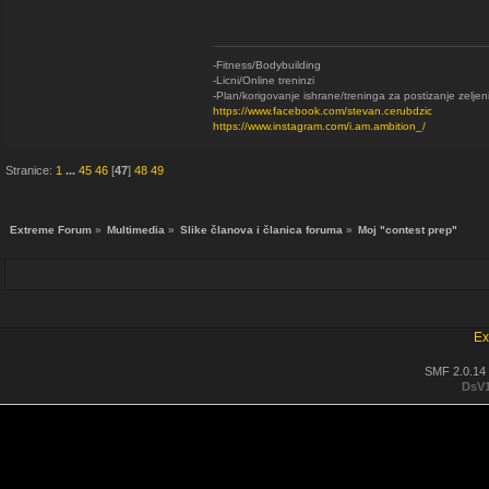
-Fitness/Bodybuilding
-Licni/Online treninzi
-Plan/korigovanje ishrane/treninga za postizanje zeljen
https://www.facebook.com/stevan.cerubdzic
https://www.instagram.com/i.am.ambition_/
Stranice:
1
...
45
46
[
47
]
48
49
Extreme Forum
»
Multimedia
»
Slike članova i članica foruma
»
Moj "contest prep"
Ex
SMF 2.0.14
DsV