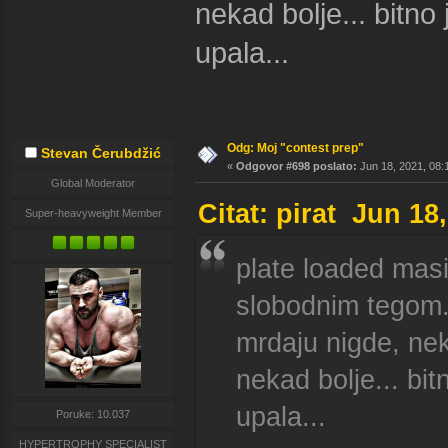
nekad bolje... bitno
upala...
Odg: Moj "contest prep"
Stevan Čerubdžić
«
Odgovor #698 poslato:
Jun 18, 2021, 08:
Global Moderator
Citat: pirat Jun 18
Super-heavyweight Member
plate loaded masi
slobodnim tegom..
mrdaju nigde, nek
nekad bolje... bit
upala...
Poruke: 10.037
HYPERTROPHY SPECIALIST