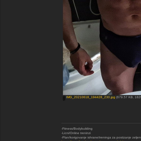
IMG_20210618_194428_230.jpg
(679.57 KB, 1829
-Fitness/Bodybuilding
-Licni/Online treninzi
-Plan/korigovanje ishrane/treninga za postizanje zeljen