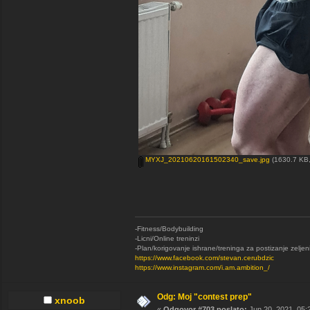
MYXJ_20210620161502340_save.jpg
(1630.7 KB,
-Fitness/Bodybuilding
-Licni/Online treninzi
-Plan/korigovanje ishrane/treninga za postizanje zeljen
https://www.facebook.com/stevan.cerubdzic
https://www.instagram.com/i.am.ambition_/
Odg: Moj "contest prep"
xnoob
«
Odgovor #703 poslato:
Jun 20, 2021, 05: