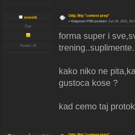
Odg: Moj "contest prep"
xnoob
«
Odgovor #700 poslato:
Jun 20, 2021, 02:
Član
forma super i sve,sv
trening..suplimente.
Poruke: 25
kako niko ne pita,k
gustoca kose ?
kad cemo taj proto
Odg: Moj "contest prep"