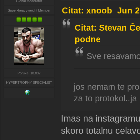
Global Moderator
Citat: xnoob Jun 2
Super-heavyweight Member
Citat: Stevan Č
podne
Sve resavamo
Poruke: 10.037
HYPERTROPHY SPECIALIST
jos nemam te probl
za to protokol..
Imas na instagramu
skoro totalnu celav