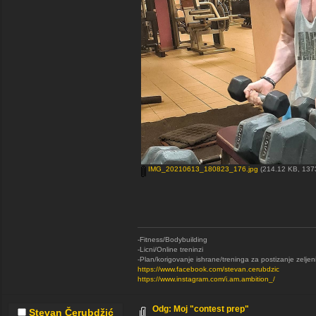
IMG_20210613_180823_176.jpg
(214.12 KB, 1373
-Fitness/Bodybuilding
-Licni/Online treninzi
-Plan/korigovanje ishrane/treninga za postizanje zeljen
https://www.facebook.com/stevan.cerubdzic
https://www.instagram.com/i.am.ambition_/
Odg: Moj "contest prep"
Stevan Čerubdžić