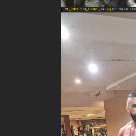
IMG_20210613_180823_147.jpg
(253.96 KB, 1440