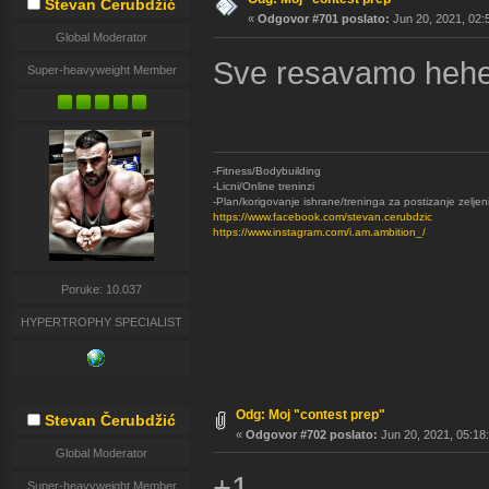
Stevan Čerubdžić
«
Odgovor #701 poslato:
Jun 20, 2021, 02:
Global Moderator
Sve resavamo heh
Super-heavyweight Member
-Fitness/Bodybuilding
-Licni/Online treninzi
-Plan/korigovanje ishrane/treninga za postizanje zeljen
https://www.facebook.com/stevan.cerubdzic
https://www.instagram.com/i.am.ambition_/
Poruke: 10.037
HYPERTROPHY SPECIALIST
Odg: Moj "contest prep"
Stevan Čerubdžić
«
Odgovor #702 poslato:
Jun 20, 2021, 05:18
Global Moderator
+1
Super-heavyweight Member