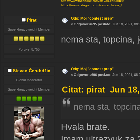
https://www.facebook.com/stevan.cerubdzic
https://www.instagram.com/i.am.ambition_/
Odg: Moj "contest prep"
Pirat
«
Odgovor #695 poslato:
Jun 18, 2021, 08:
Super-heavyweight Member
nema sta, topcina, 
Poruke: 8.755
Odg: Moj "contest prep"
Stevan Čerubdžić
«
Odgovor #696 poslato:
Jun 18, 2021, 08:
Global Moderator
Citat: pirat Jun 18
Super-heavyweight Member
nema sta, topcina
Hvala brate.
Imam ultrazvuk za 