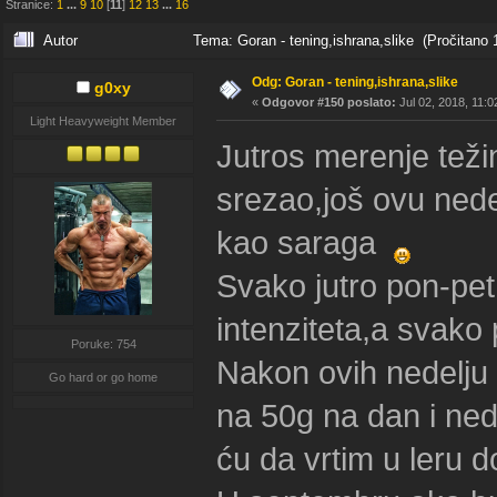
Stranice:
1
...
9
10
[
11
]
12
13
...
16
Autor
Tema: Goran - tening,ishrana,slike (Pročitano 
Odg: Goran - tening,ishrana,slike
g0xy
«
Odgovor #150 poslato:
Jul 02, 2018, 11:0
Light Heavyweight Member
Jutros merenje tež
srezao,još ovu nede
kao saraga
Svako jutro pon-pe
intenziteta,a svako
Poruke: 754
Nakon ovih nedelju
Go hard or go home
na 50g na dan i ne
ću da vrtim u leru 