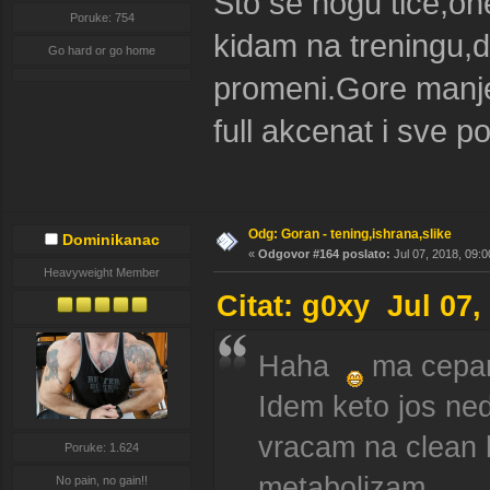
Sto se nogu tice,one
Poruke: 754
kidam na treningu,
Go hard or go home
promeni.Gore manje
full akcenat i sve p
Odg: Goran - tening,ishrana,slike
Dominikanac
«
Odgovor #164 poslato:
Jul 07, 2018, 09:0
Heavyweight Member
Citat: g0xy Jul 07
Haha
ma cepam 
Idem keto jos ned
vracam na clean h
Poruke: 1.624
metabolizam.
No pain, no gain!!