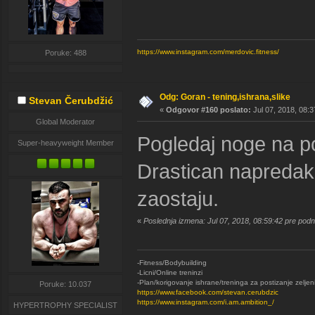
https://www.instagram.com/merdovic.fitness/
Poruke: 488
Odg: Goran - tening,ishrana,slike
Stevan Čerubdžić
«
Odgovor #160 poslato:
Jul 07, 2018, 08:3
Global Moderator
Pogledaj noge na po
Super-heavyweight Member
Drastican napredak 
zaostaju.
«
Poslednja izmena: Jul 07, 2018, 08:59:42 pre pod
-Fitness/Bodybuilding
-Licni/Online treninzi
-Plan/korigovanje ishrane/treninga za postizanje zeljen
Poruke: 10.037
https://www.facebook.com/stevan.cerubdzic
https://www.instagram.com/i.am.ambition_/
HYPERTROPHY SPECIALIST