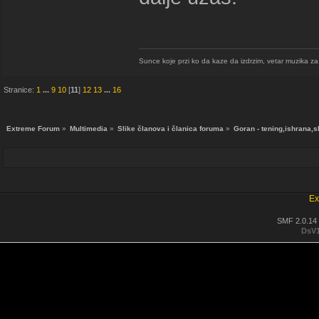
Sunce koje przi ko da kaze da izdrzim, vetar muzika za us
Stranice:
1
...
9
10
[
11
]
12
13
...
16
Extreme Forum
»
Multimedia
»
Slike članova i članica foruma
»
Goran - tening,ishrana,s
Ex
SMF 2.0.14
DsV