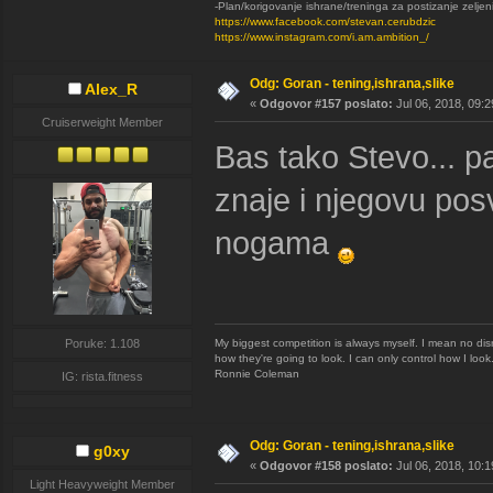
-Plan/korigovanje ishrane/treninga za postizanje zeljen
https://www.facebook.com/stevan.cerubdzic
https://www.instagram.com/i.am.ambition_/
Odg: Goran - tening,ishrana,slike
Alex_R
«
Odgovor #157 poslato:
Jul 06, 2018, 09:2
Cruiserweight Member
Bas tako Stevo... p
znaje i njegovu pos
nogama
My biggest competition is always myself. I mean no disr
Poruke: 1.108
how they're going to look. I can only control how I look
Ronnie Coleman
IG: rista.fitness
Odg: Goran - tening,ishrana,slike
g0xy
«
Odgovor #158 poslato:
Jul 06, 2018, 10:1
Light Heavyweight Member