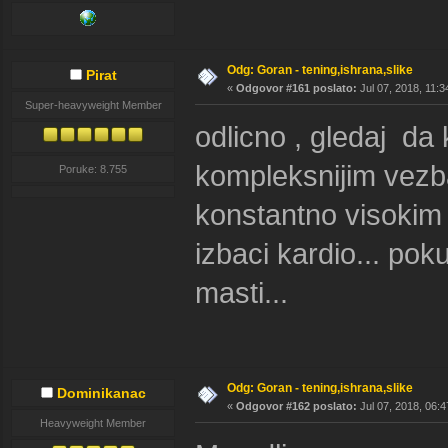
Odg: Goran - tening,ishrana,slike
Pirat
«
Odgovor #161 poslato:
Jul 07, 2018, 11:3
Super-heavyweight Member
odlicno , gledaj da
kompleksnijim vezba
Poruke: 8.755
konstantno visokim 
izbaci kardio... pok
masti...
Odg: Goran - tening,ishrana,slike
Dominikanac
«
Odgovor #162 poslato:
Jul 07, 2018, 06:4
Heavyweight Member