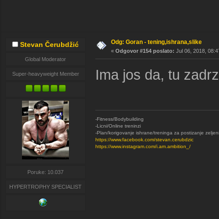
Odg: Goran - tening,ishrana,slike
Stevan Čerubdžić
«
Odgovor #154 poslato:
Jul 06, 2018, 08:4
Global Moderator
Ima jos da, tu zadrz
Super-heavyweight Member
-Fitness/Bodybuilding
-Licni/Online treninzi
-Plan/korigovanje ishrane/treninga za postizanje zeljen
https://www.facebook.com/stevan.cerubdzic
https://www.instagram.com/i.am.ambition_/
Poruke: 10.037
HYPERTROPHY SPECIALIST