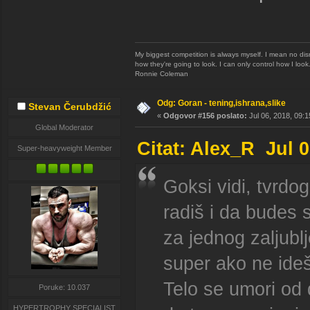
My biggest competition is always myself. I mean no disr
how they're going to look. I can only control how I look
Ronnie Coleman
Odg: Goran - tening,ishrana,slike
Stevan Čerubdžić
«
Odgovor #156 poslato:
Jul 06, 2018, 09:1
Global Moderator
Citat: Alex_R Jul 
Super-heavyweight Member
Goksi vidi, tvrdog
radiš i da budes st
za jednog zaljubl
super ako ne ideš
Telo se umori od 
Poruke: 10.037
HYPERTROPHY SPECIALIST