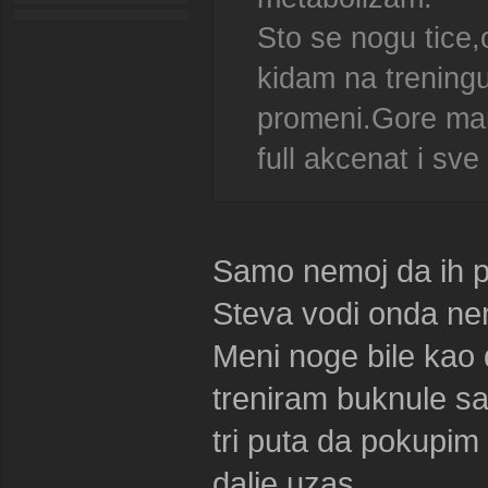
Sto se nogu tice,o
kidam na trening
promeni.Gore man
full akcenat i sv
Samo nemoj da ih pret
Steva vodi onda ne
Meni noge bile kao 
treniram buknule s
tri puta da pokupim 
dalje uzas.