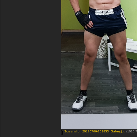
Screenshot_20180706-203853_Gallery.jpg
(1015.7