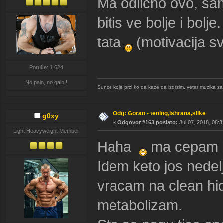
Ma odlicno ovo, sa
bitis ve bolje i bol
tata
(motivacija sv
Poruke: 1.624
No pain, no gain!!
Sunce koje przi ko da kaze da izdrzim, vetar muzika za us
Odg: Goran - tening,ishrana,slike
g0xy
«
Odgovor #163 poslato:
Jul 07, 2018, 08:3
Light Heavyweight Member
Haha
ma cepam be
Idem keto jos nedel
vracam na clean hid
metabolizam.