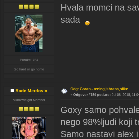
Hvala momci na save
sada
Poruke: 754
Go hard or go home
Odg: Goran - tening,ishrana,slike
Rade Merdovic
«
Odgovor #159 poslato:
Jul 06, 2018, 11:0
Middleweight Member
Goxy samo pohvale 
nego 98%ljudi koji t
Samo nastavi alex i 