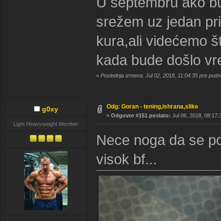
U septembru ako bu
srežem uz jedan pri
kura,ali videćemo š
kada bude došlo v
«
Poslednja izmena: Jul 02, 2018, 11:04:35 pre pod
Odg: Goran - tening,ishrana,slike
g0xy
«
Odgovor #151 poslato:
Jul 06, 2018, 08:17:
Light Heavyweight Member
Nece noga da se poc
visok bf...