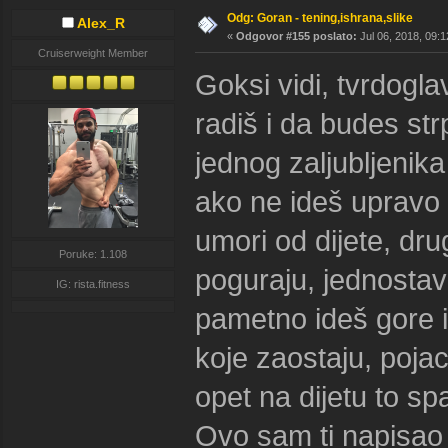
Odg: Goran - tening,ishrana,slike
Alex_R
«
Odgovor #155 poslato:
Jul 06, 2018, 09:1
Cruiserweight Member
Goksi vidi, tvrdoglav
radiš i da budes strp
jednog zaljubljenik
ako ne ideš upravo 
umori od dijete, dru
Poruke: 1.108
poguraju, jednostav
IG: rista.fitness
pametno ideš gore 
koje zaostaju, poja
opet na dijetu to sp
Ovo sam ti napisao 