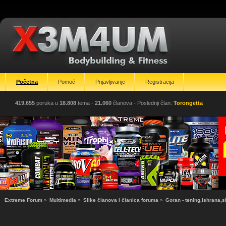
Početna
Pomoć
Prijavljivanje
Registracija
419.655
poruka u
18.808
tema -
21.060
članova
- Poslednji član:
Torongetta
Extreme Forum
»
Multimedia
»
Slike članova i članica foruma
»
Goran - tening,ishrana,s