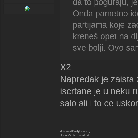
da to poguraju, j
Onda pametno ide
partijama koje za
kreneš opet na di
sve bolji. Ovo sa
X2
Napredak je zaista 
iscrtane je u neku 
salo ali i to ce usk
-Fitness/Bodybuilding
-Licni/Online treninzi