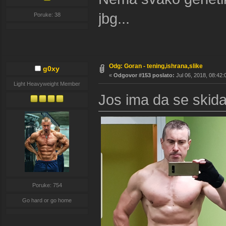
jbg...
Poruke: 38
Odg: Goran - tening,ishrana,slike
g0xy
«
Odgovor #153 poslato:
Jul 06, 2018, 08:42:
Light Heavyweight Member
Jos ima da se ski
Poruke: 754
Go hard or go home