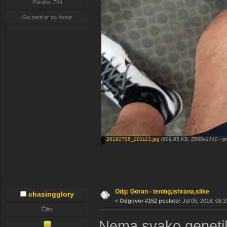
Poruke: 754
Go hard or go home
20180706_201113.jpg
(809.65 KB, 2560x1440 - pr
Odg: Goran - tening,ishrana,slike
chasingglory
«
Odgovor #152 poslato:
Jul 06, 2018, 08:3
Član
Nema svako genetik