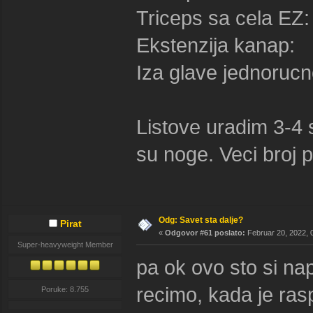
Triceps sa 
Ekstenzija
Iza glave je
Listove uradim 3-4 
su noge. Veci broj 
Odg: Savet sta dalje?
Pirat
«
Odgovor #61 poslato:
Februar 20, 2022, 
Super-heavyweight Member
pa ok ovo sto si na
recimo, kada je ras
Poruke: 8.755