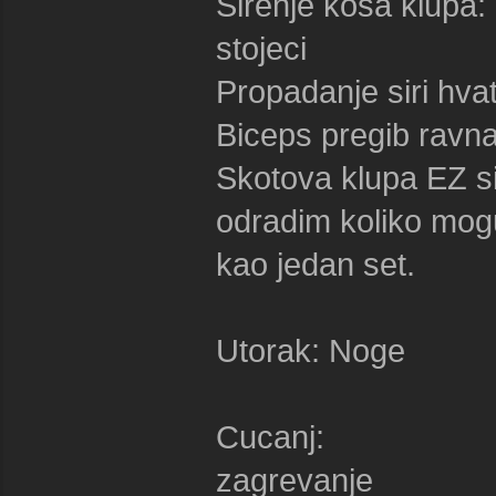
Sirenje kosa kl
stojeci
Propadanje siri 
Biceps pregib ravn
Skotova klupa EZ 
odradim koliko mog
kao jedan set.
Utorak: Noge
Cucanj: 4 x 
zagrevanje