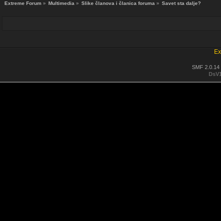
Extreme Forum
»
Multimedia
»
Slike članova i članica foruma
»
Savet sta dalje?
Ex
SMF 2.0.14
DsV