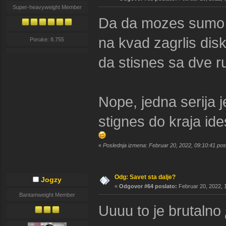
Super-heavyweight Member
Da da mozes sumo c
na kvad zagrlis disk
Poruke: 8.755
da stisnes sa dve r
Nope, jedna serija 
stignes do kraja id
«
Poslednja izmena: Februar 20, 2022, 09:10:41 pos
Odg: Savet sta dalje?
Jogzy
«
Odgovor #64 poslato:
Februar 20, 2022, 
Bantamweight Member
Uuuu to je brutalno