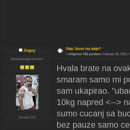
Odg: Savet sta dalje?
Jogzy
«
Odgovor #62 poslato:
Februar 20, 2022, 
Bantamweight Member
Hvala brate na ovak
smaram samo mi poja
sam ukapirao. "ubac
10kg napred <--> na
sumo cucanj sa buc
Poruke: 162
bez pauze samo cep