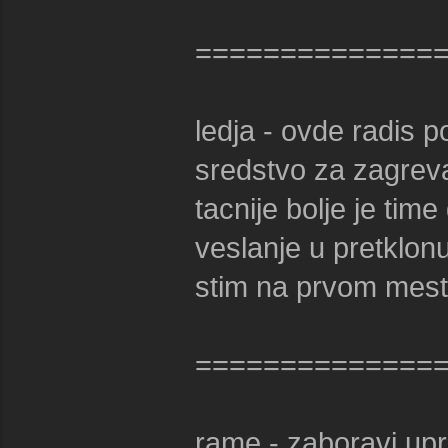
==============
ledja - ovde radis p
sredstvo za zagreva
tacnije bolje je time
veslanje u pretklonu
stim na prvom mest
==============
rame - zaboravi upri