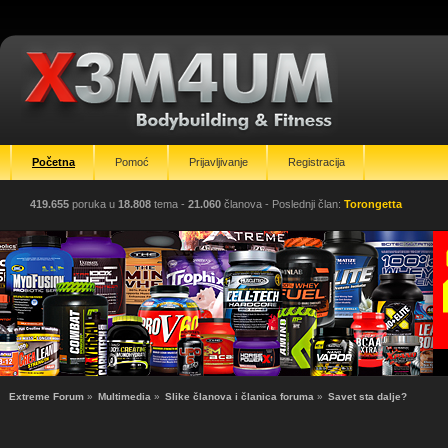
Početna
Pomoć
Prijavljivanje
Registracija
419.655
poruka u
18.808
tema -
21.060
članova
- Poslednji član:
Torongetta
Extreme Forum
»
Multimedia
»
Slike članova i članica foruma
»
Savet sta dalje?