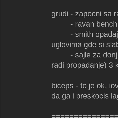
grudi - zapocni sa
- ravan bench
- smith opadajuce 
uglovima gde si slab
- sajle za donju s
radi propadanje) 3 k
biceps - to je ok, io
da ga i preskocis l
==============