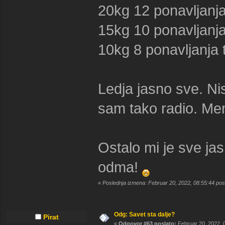
20kg 12 ponavljanj
15kg 10 ponavljanj
10kg 8 ponavljanja t
Ledja jasno sve. Ni
sam tako radio. Men
Ostalo mi je sve j
odma!
«
Poslednja izmena: Februar 20, 2022, 08:55:44 po
Odg: Savet sta dalje?
Pirat
«
Odgovor #63 poslato:
Februar 20, 2022, 