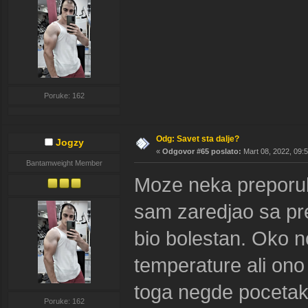
Poruke: 162
Odg: Savet sta dalje?
Jogzy
«
Odgovor #65 poslato:
Mart 08, 2022, 09:
Bantamweight Member
Moze neka preporuk
sam zaredjao sa pr
bio bolestan. Oko n
temperature ali ono
toga negde pocetak
Poruke: 162