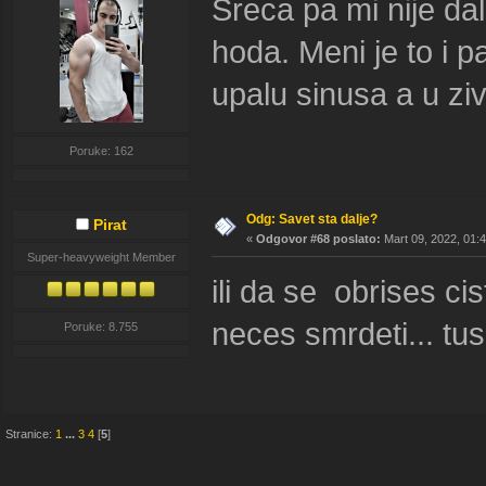
Sreca pa mi nije da
hoda. Meni je to i 
upalu sinusa a u zi
Poruke: 162
Odg: Savet sta dalje?
Pirat
«
Odgovor #68 poslato:
Mart 09, 2022, 01:
Super-heavyweight Member
ili da se obrises ci
neces smrdeti... tu
Poruke: 8.755
Stranice:
1
...
3
4
[
5
]