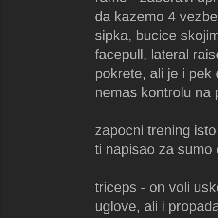
da kazemo 4 vezbe z
sipka, bucice skoji
facepull, lateral ra
pokrete, ali je i pe
nemas kontrolu na 
zapocni trening ist
ti napisao za sumo
triceps - on voli us
uglove, ali i propad