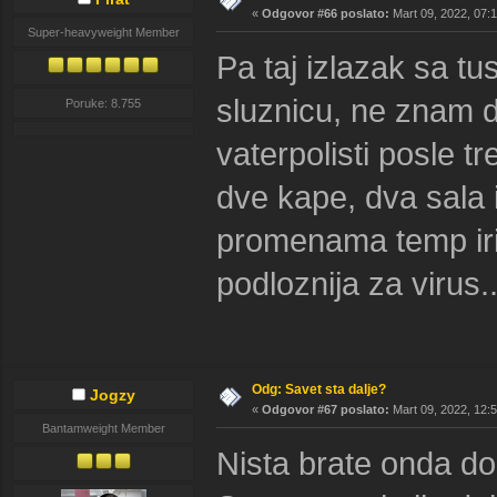
«
Odgovor #66 poslato:
Mart 09, 2022, 07:
Super-heavyweight Member
Pa taj izlazak sa tus
sluznicu, ne znam d
Poruke: 8.755
vaterpolisti posle t
dve kape, dva sala 
promenama temp irit
podloznija za virus..
Odg: Savet sta dalje?
Jogzy
«
Odgovor #67 poslato:
Mart 09, 2022, 12:
Bantamweight Member
Nista brate onda do