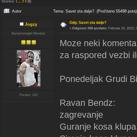
Stranice:
1
...
3
4
[
5
]
Autor
Tema: Savet sta dalje? (Pročitano 55498 puta)
Odg: Savet sta dalje?
Jogzy
«
Odgovor #60 poslato:
Februar 20, 2022, 
Bantamweight Member
Moze neki komentar 
za raspored vezbi il
Ponedeljak Grudi B
Poruke: 162
Ravan Bendz: 4
zagrevanje
Guranje kosa klu