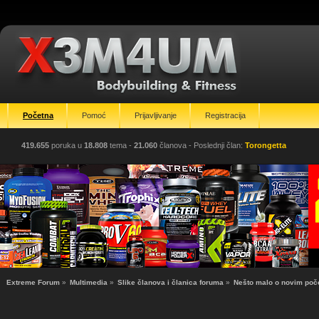
Početna
Pomoć
Prijavljivanje
Registracija
419.655
poruka u
18.808
tema -
21.060
članova
- Poslednji član:
Torongetta
Extreme Forum
»
Multimedia
»
Slike članova i članica foruma
»
Nešto malo o novim poč