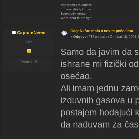
The storm’s relentless
But everybody knows
Everybody knows
We’re born to the fight
Odg: Nešto malo o novim počecima
CaptainNemo
«
Odgovor #34 poslato:
Oktobar 10, 2021, 
Član
Samo da javim da s
ishrane mi fizički o
Poruke: 25
osećao.
Ali imam jednu zam
izduvnih gasova u p
postajem hodajući 
da naduvam za ča