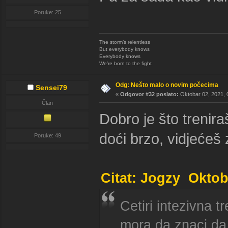
Poruke: 25
The storm’s relentless
But everybody knows
Everybody knows
We’re born to the fight
Odg: Nešto malo o novim počecima
Sensei79
«
Odgovor #32 poslato:
Oktobar 02, 2021, 
Član
Dobro je što trenira
doći brzo, vidjećeš z
Poruke: 49
Citat: Jogzy Oktob
Cetiri intezivna 
mora da znaci da 