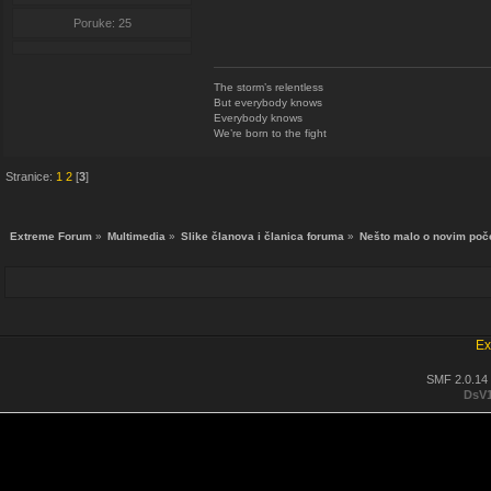
Poruke: 25
The storm’s relentless
But everybody knows
Everybody knows
We’re born to the fight
Stranice:
1
2
[
3
]
Extreme Forum
»
Multimedia
»
Slike članova i članica foruma
»
Nešto malo o novim poč
Ex
SMF 2.0.14
DsV