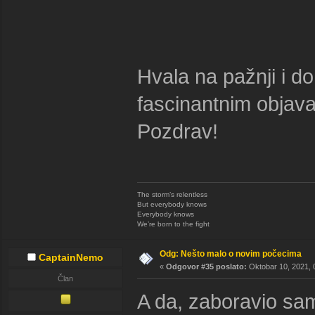
Hvala na pažnji i d
fascinantnim objav
Pozdrav!
The storm’s relentless
But everybody knows
Everybody knows
We’re born to the fight
Odg: Nešto malo o novim počecima
CaptainNemo
«
Odgovor #35 poslato:
Oktobar 10, 2021, 
Član
A da, zaboravio s