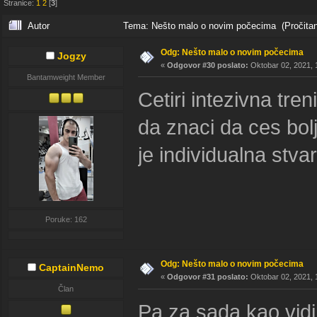
Stranice:
1
2
[
3
]
Autor
Tema: Nešto malo o novim počecima (Pročitan
Odg: Nešto malo o novim počecima
Jogzy
«
Odgovor #30 poslato:
Oktobar 02, 2021, 
Bantamweight Member
Cetiri intezivna tr
da znaci da ces bolj
je individualna stvar
Poruke: 162
Odg: Nešto malo o novim počecima
CaptainNemo
«
Odgovor #31 poslato:
Oktobar 02, 2021, 
Član
Pa za sada kao vid