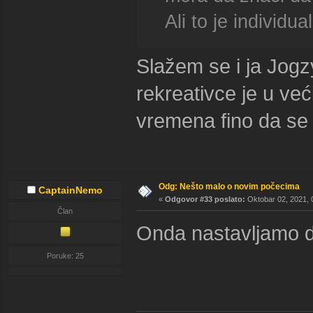
Ali to je individua
Slažem se i ja Jogz
rekreativce je u već
vremena fino da se 
Odg: Nešto malo o novim počecima
CaptainNemo
«
Odgovor #33 poslato:
Oktobar 02, 2021, 
Član
Onda nastavljamo d
Poruke: 25