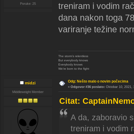
treniram i vodim ra
Poruke: 25
dana nakon toga 78,
variranje težine no
The storm’s relentless
But everybody knows
Everybody knows
We’re born to the fight
Odg: Nešto malo o novim počecima
midzi
«
Odgovor #36 poslato:
Oktobar 10, 2021, 
Middleweight Member
Citat: CaptainNemo
A da, zaboravio
treniram i vodim 