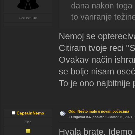
dana nakon toga 
to variranje teži
Poruke: 318
Nemoj se optereciv
Citiram tvoje reci 
Ovakav način ishran
se bolje nisam oseć
To je ono najbitnij
Odg: Nešto malo o novim počecima
CaptainNemo
«
Odgovor #37 poslato:
Oktobar 10, 2021, 
Član
Hvala brate. Idemo 