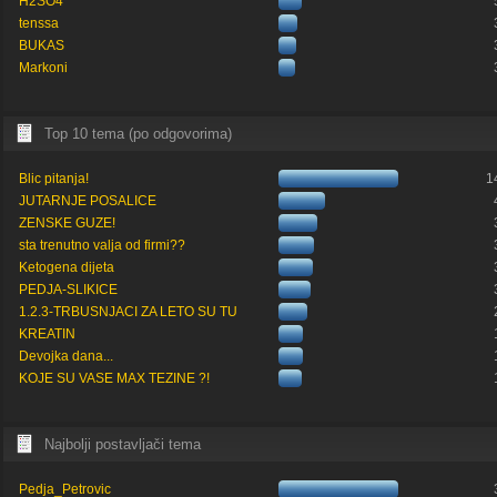
H2SO4
tenssa
BUKAS
Markoni
Top 10 tema (po odgovorima)
Blic pitanja!
1
JUTARNJE POSALICE
ZENSKE GUZE!
sta trenutno valja od firmi??
Ketogena dijeta
PEDJA-SLIKICE
1.2.3-TRBUSNJACI ZA LETO SU TU
KREATIN
Devojka dana...
KOJE SU VASE MAX TEZINE ?!
Najbolji postavljači tema
Pedja_Petrovic