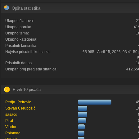
Opšta statistika
Ukupno članova:
2
Ukupno poruka:
41
Ukupno tema:
1
Ukupno kategorija:
Prisutnih korisnika:
Najviše prisutnih korisnika:
65.985 - April 15, 2026, 03:41:50
p
Prisutnih danas:
1
Ukupan broj pregleda stranica:
412.55
Prvih 10 pisača
Pedja_Petrovic
4
Stevan Čerubdžić
1
sasacg
Pirat
Vladar
Polomac