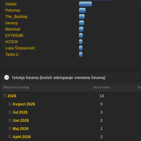
Vladar
Polomac
The_Bulldog
sasacg
Manimal
EXTREME
H2SO4
Luka Šćepanović
Tanja U.
Istorija foruma (koristi odstupanje vremena foruma)
Mesečni izveštaj
Nove teme
N
2026
14
Avgust 2026
0
Jul 2026
3
Jun 2026
2
Maj 2026
1
April 2026
2