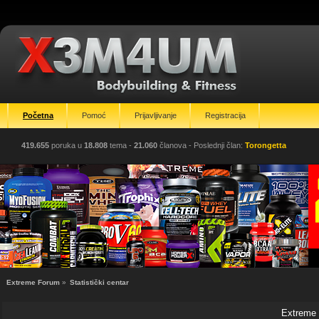
Početna
Pomoć
Prijavljivanje
Registracija
419.655
poruka u
18.808
tema -
21.060
članova
- Poslednji član:
Torongetta
Extreme Forum
»
Statistički centar
Extreme F