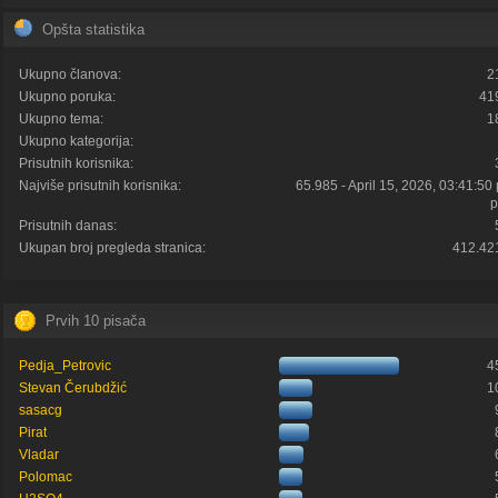
Opšta statistika
Ukupno članova:
2
Ukupno poruka:
41
Ukupno tema:
1
Ukupno kategorija:
Prisutnih korisnika:
Najviše prisutnih korisnika:
65.985 - April 15, 2026, 03:41:50
p
Prisutnih danas:
Ukupan broj pregleda stranica:
412.42
Prvih 10 pisača
Pedja_Petrovic
4
Stevan Čerubdžić
1
sasacg
Pirat
Vladar
Polomac