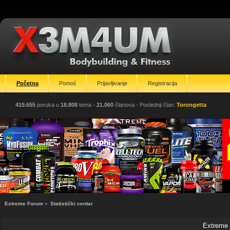
Početna
Pomoć
Prijavljivanje
Registracija
419.655
poruka u
18.808
tema -
21.060
članova
- Poslednji član:
Torongetta
Extreme Forum
»
Statistički centar
Extreme F