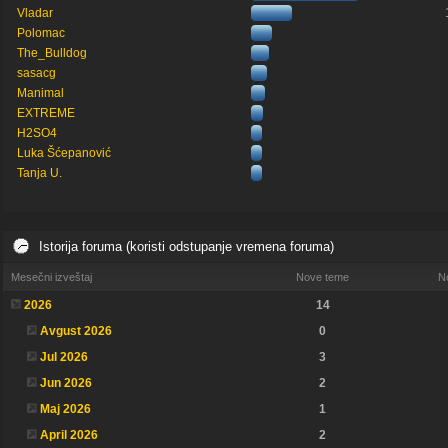
Vladar
Polomac
The_Bulldog
sasacg
Manimal
EXTREME
H2SO4
Luka Šćepanović
Tanja U.
Istorija foruma (koristi odstupanje vremena foruma)
Mesečni izveštaj
Nove teme
N
2026
14
Avgust 2026
0
Jul 2026
3
Jun 2026
2
Maj 2026
1
April 2026
2