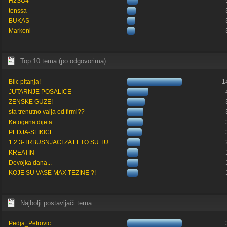
H2SO4
tenssa
BUKAS
Markoni
Top 10 tema (po odgovorima)
Blic pitanja!
1
JUTARNJE POSALICE
ZENSKE GUZE!
sta trenutno valja od firmi??
Ketogena dijeta
PEDJA-SLIKICE
1.2.3-TRBUSNJACI ZA LETO SU TU
KREATIN
Devojka dana...
KOJE SU VASE MAX TEZINE ?!
Najbolji postavljači tema
Pedja_Petrovic