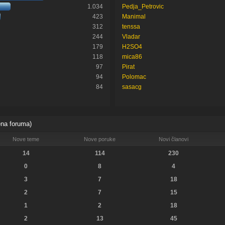
1.034
Pedja_Petrovic
423
Manimal
312
tenssa
244
Vladar
179
H2SO4
118
mica86
97
Pirat
94
Polomac
84
sasacg
ena foruma)
Nove teme
Nove poruke
Novi članovi
14
114
230
0
8
4
3
7
18
2
7
15
1
2
18
2
13
45