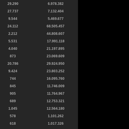
29.290
6.978.382
27.737
7.132.404
9.544
5.469.677
24.112
68.505.457
2.212
44.808.607
5.531
17.991.118
4.040
21.197.895
873
23.069.609
20.786
29.924.950
9.424
23.803.252
744
16.095.760
845
11.746.009
905
11.764.967
689
12.753.321
1.045
12.564.180
578
1.101.262
618
1.017.326