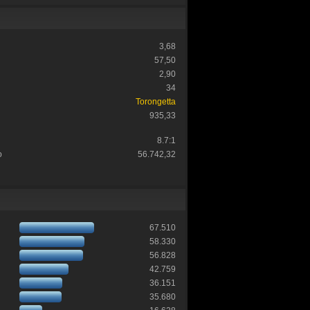
3,68
57,50
2,90
34
Torongetta
935,33
8.7:1
o
56.742,32
67.510
58.330
56.828
42.759
36.151
35.680