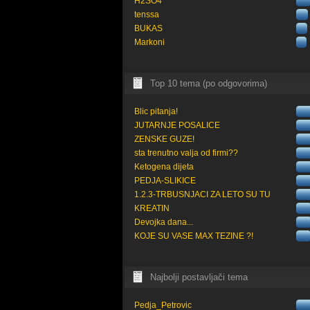
H2SO4
tenssa
BUKAS
Markoni
Top 10 tema (po odgovorima)
Blic pitanja!
JUTARNJE POSALICE
ZENSKE GUZE!
sta trenutno valja od firmi??
Ketogena dijeta
PEDJA-SLIKICE
1.2.3-TRBUSNJACI ZA LETO SU TU
KREATIN
Devojka dana...
KOJE SU VASE MAX TEZINE ?!
Najbolji postavljači tema
Pedja_Petrovic