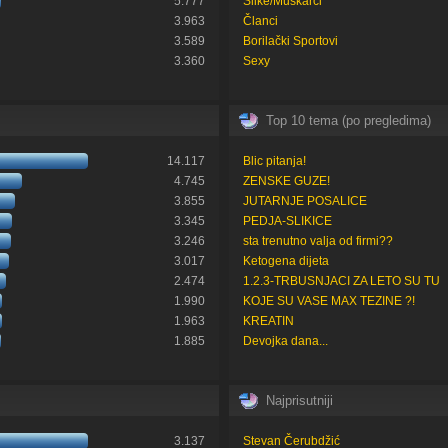
5.777
Slike/Muškarci
3.963
Članci
3.589
Borilački Sportovi
3.360
Sexy
Top 10 tema (po pregledima)
14.117
Blic pitanja!
4.745
ZENSKE GUZE!
3.855
JUTARNJE POSALICE
3.345
PEDJA-SLIKICE
3.246
sta trenutno valja od firmi??
3.017
Ketogena dijeta
2.474
1.2.3-TRBUSNJACI ZA LETO SU TU
1.990
KOJE SU VASE MAX TEZINE ?!
1.963
KREATIN
1.885
Devojka dana...
Najprisutniji
3.137
Stevan Čerubdžić