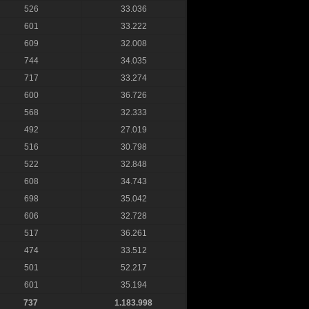
526
33.036
601
33.222
609
32.008
744
34.035
717
33.274
600
36.726
568
32.333
492
27.019
516
30.798
522
32.848
608
34.743
698
35.042
606
32.728
517
36.261
474
33.512
501
52.217
601
35.194
737
1.183.998