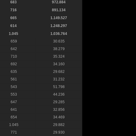
683
972.884
716
891.134
665
1.149.527
614
1.248.297
1.045
1.036.764
659
30.635
642
38.279
710
35.324
692
34.160
635
29.682
561
31.232
543
51.798
553
44.236
647
29.285
641
32.856
654
34.469
1.045
29.882
771
29.930