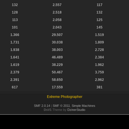
132
2.557
117
128
2.518
132
113
2.058
125
101
2.043
145
1.366
29.507
1.519
1.731
30.038
1.809
1.938
38.003
2.728
1.641
46.489
2.384
1.619
38.229
1.962
2.379
50.467
3.759
2.391
58.650
2.962
617
17.559
381
Extreme Photographer
SMF 2.0.14
|
SMF © 2011
,
Simple Machines
DsV1
Theme by
DzinerStudio