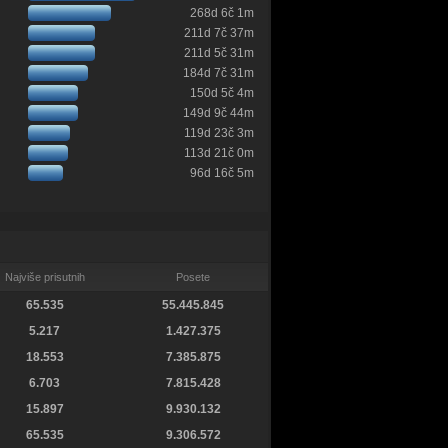
268d 6č 1m
211d 7č 37m
211d 5č 31m
184d 7č 31m
150d 5č 4m
149d 9č 44m
119d 23č 3m
113d 21č 0m
96d 16č 5m
Najviše prisutnih
Posete
65.535
55.445.845
5.217
1.427.375
18.553
7.385.875
6.703
7.815.428
15.897
9.930.132
65.535
9.306.572