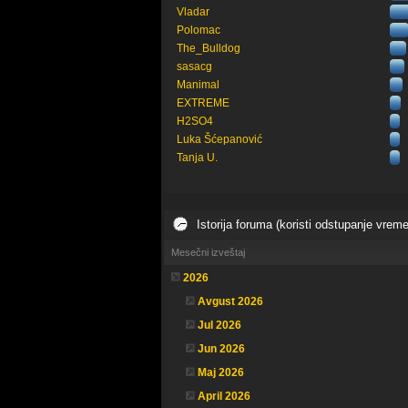
Vladar
Polomac
The_Bulldog
sasacg
Manimal
EXTREME
H2SO4
Luka Šćepanović
Tanja U.
Istorija foruma (koristi odstupanje vrem
Mesečni izveštaj
2026
Avgust 2026
Jul 2026
Jun 2026
Maj 2026
April 2026