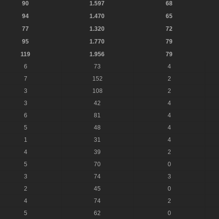
90
1.597
68
94
1.470
65
77
1.320
72
95
1.770
79
119
1.956
79
6
73
4
7
152
2
3
108
2
3
42
4
6
81
4
5
48
4
1
31
4
4
39
2
5
70
0
3
74
3
2
45
0
4
74
2
5
62
0