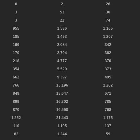
0
2
26
3
53
30
3
22
74
955
1.536
1.165
185
1.493
1.207
166
2.084
342
170
2.704
362
218
4.777
370
354
5.520
373
662
9.397
495
766
13.196
1.262
849
13.647
671
899
16.302
785
870
16.558
768
1.252
21.443
1.175
110
1.195
137
82
1.244
59