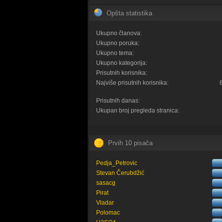
Opšta statistika
Ukupno članova:
Ukupno poruka:
Ukupno tema:
Ukupno kategorija:
Prisutnih korisnika:
Najviše prisutnih korisnika:
Prisutnih danas:
Ukupan broj pregleda stranica:
Prvih 10 pisača
Pedja_Petrovic
Stevan Čerubdžić
sasacg
Pirat
Vladar
Polomac