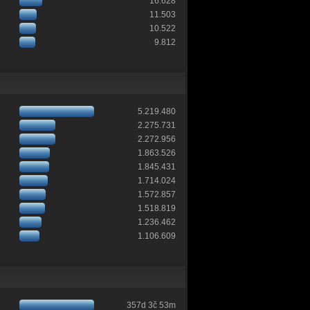
16.628
11.503
10.522
9.812
5.219.480
2.275.731
2.272.956
1.863.526
1.845.431
1.714.024
1.572.857
1.518.819
1.236.462
1.106.609
357d 3č 53m