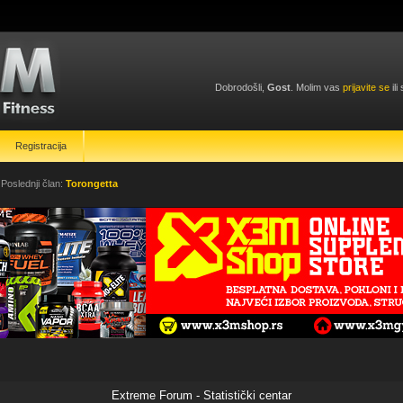
Dobrodošli,
Gost
. Molim vas
prijavite se
ili
Registracija
 Poslednji član:
Torongetta
Extreme Forum - Statistički centar