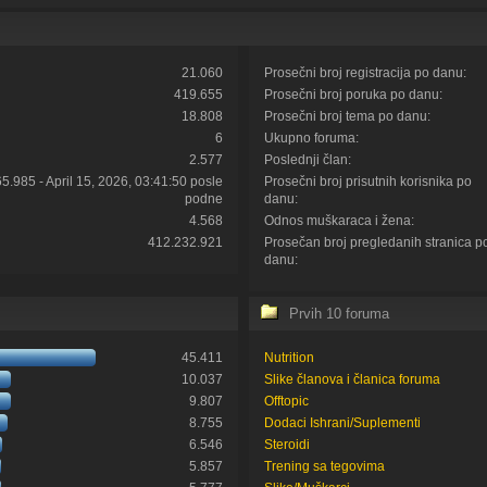
21.060
Prosečni broj registracija po danu:
419.655
Prosečni broj poruka po danu:
18.808
Prosečni broj tema po danu:
6
Ukupno foruma:
2.577
Poslednji član:
65.985 - April 15, 2026, 03:41:50 posle
Prosečni broj prisutnih korisnika po
podne
danu:
4.568
Odnos muškaraca i žena:
412.232.921
Prosečan broj pregledanih stranica p
danu:
Prvih 10 foruma
45.411
Nutrition
10.037
Slike članova i članica foruma
9.807
Offtopic
8.755
Dodaci Ishrani/Suplementi
6.546
Steroidi
5.857
Trening sa tegovima