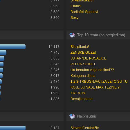
5.777
Slike/Muškarci
3.963
Članci
3.589
Borilački Sportovi
3.360
Sexy
Top 10 tema (po pregledima)
14.117
Blic pitanja!
4.745
ZENSKE GUZE!
3.855
JUTARNJE POSALICE
3.345
PEDJA-SLIKICE
3.246
sta trenutno valja od firmi??
3.017
Ketogena dijeta
2.474
1.2.3-TRBUSNJACI ZA LETO SU TU
1.990
KOJE SU VASE MAX TEZINE ?!
1.963
KREATIN
1.885
Devojka dana...
Najprisutniji
3.137
Stevan Čerubdžić