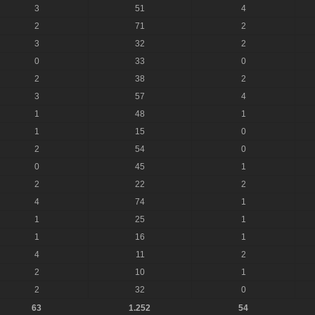
3
51
4
2
71
2
3
32
2
0
33
0
2
38
2
3
57
4
1
48
1
1
15
0
2
54
0
0
45
1
2
22
2
4
74
1
1
25
1
1
16
1
4
11
2
2
10
1
2
32
0
63
1.252
54