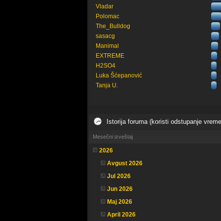
Vladar
Polomac
The_Bulldog
sasacg
Manimal
EXTREME
H2SO4
Luka Šćepanović
Tanja U.
Istorija foruma (koristi odstupanje vrem
Mesečni izveštaj
2026
Avgust 2026
Jul 2026
Jun 2026
Maj 2026
April 2026