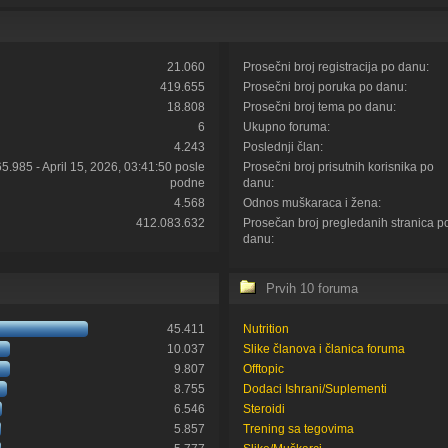
21.060
Prosečni broj registracija po danu:
419.655
Prosečni broj poruka po danu:
18.808
Prosečni broj tema po danu:
6
Ukupno foruma:
4.243
Poslednji član:
65.985 - April 15, 2026, 03:41:50 posle
Prosečni broj prisutnih korisnika po
podne
danu:
4.568
Odnos muškaraca i žena:
412.083.632
Prosečan broj pregledanih stranica p
danu:
Prvih 10 foruma
45.411
Nutrition
10.037
Slike članova i članica foruma
9.807
Offtopic
8.755
Dodaci Ishrani/Suplementi
6.546
Steroidi
5.857
Trening sa tegovima