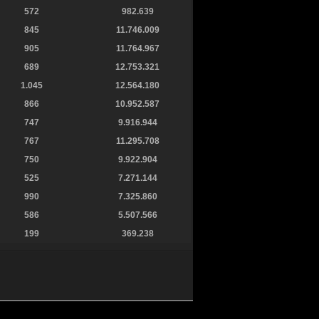
572
982.639
845
11.746.009
905
11.764.967
689
12.753.321
1.045
12.564.180
866
10.952.587
747
9.916.944
767
11.295.708
750
9.922.904
525
7.271.144
990
7.325.860
586
5.507.566
199
369.238