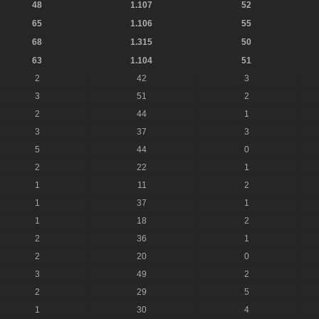
48
1.107
52
65
1.106
55
68
1.315
50
63
1.104
51
2
42
3
3
51
2
2
44
1
3
37
3
5
44
0
2
22
1
1
11
2
1
37
1
1
18
2
2
36
1
2
20
0
3
49
2
2
29
5
1
30
4