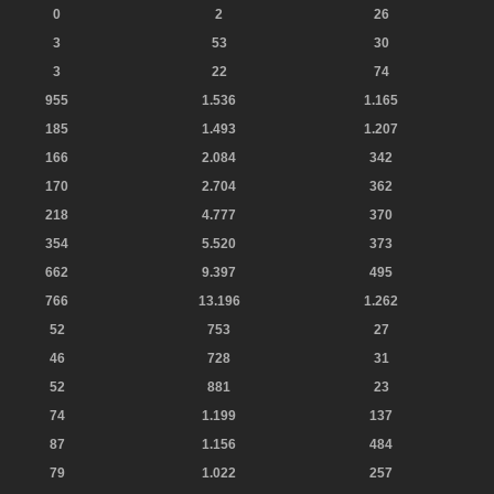
0
2
26
3
53
30
3
22
74
955
1.536
1.165
185
1.493
1.207
166
2.084
342
170
2.704
362
218
4.777
370
354
5.520
373
662
9.397
495
766
13.196
1.262
52
753
27
46
728
31
52
881
23
74
1.199
137
87
1.156
484
79
1.022
257