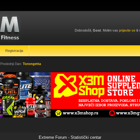
Dobrodošli,
Gost
. Molim vas
prijavite se
ili
Registracija
 Poslednji član:
Torongetta
Extreme Forum - Statistički centar