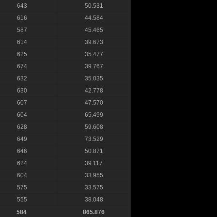
643
50.531
616
44.584
587
45.465
614
39.673
625
35.477
674
39.767
632
35.035
630
42.778
607
47.570
604
65.499
628
59.608
649
73.529
646
50.871
624
39.117
604
33.955
575
33.575
555
38.048
584
865.876