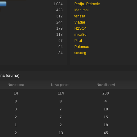
1.034
Pedja_Petrovic
423
Manimal
312
tenssa
244
Vladar
179
H2SO4
118
mica86
97
Pirat
94
Polomac
84
sasacg
ena foruma)
Nove teme
Nove poruke
Novi članovi
14
114
230
0
8
4
3
7
18
2
7
15
1
2
18
2
13
45