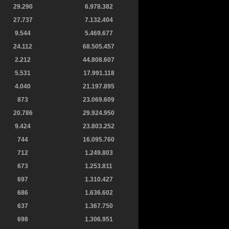
29.290
6.978.382
27.737
7.132.404
9.544
5.469.677
24.112
68.505.457
2.212
44.808.607
5.531
17.991.118
4.040
21.197.895
873
23.069.609
20.786
29.924.950
9.424
23.803.252
744
16.095.760
712
1.249.803
673
1.253.811
697
1.310.427
686
1.636.602
637
1.367.750
698
1.306.951