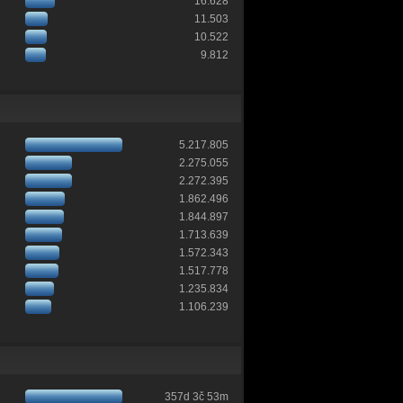
16.628
11.503
10.522
9.812
5.217.805
2.275.055
2.272.395
1.862.496
1.844.897
1.713.639
1.572.343
1.517.778
1.235.834
1.106.239
357d 3č 53m