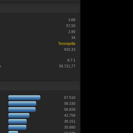
3,68
57,50
2,90
34
Torongetta
935,33
8.7:1
o
56.721,77
67.510
58.330
56.828
42.759
36.151
35.680