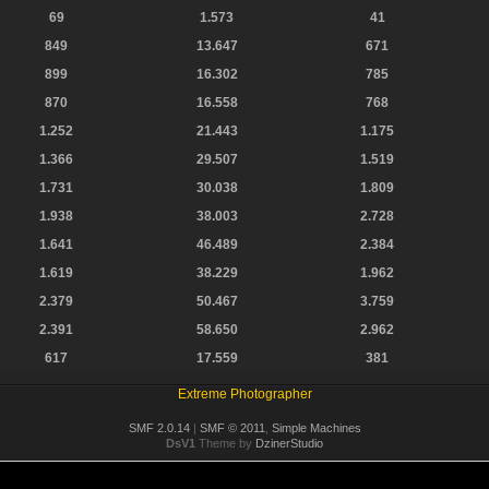
69
1.573
41
849
13.647
671
899
16.302
785
870
16.558
768
1.252
21.443
1.175
1.366
29.507
1.519
1.731
30.038
1.809
1.938
38.003
2.728
1.641
46.489
2.384
1.619
38.229
1.962
2.379
50.467
3.759
2.391
58.650
2.962
617
17.559
381
Extreme Photographer
SMF 2.0.14
|
SMF © 2011
,
Simple Machines
DsV1
Theme by
DzinerStudio