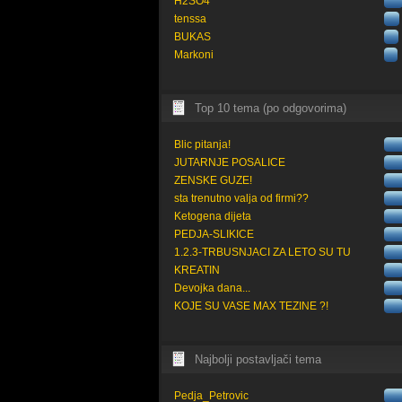
H2SO4
tenssa
BUKAS
Markoni
Top 10 tema (po odgovorima)
Blic pitanja!
JUTARNJE POSALICE
ZENSKE GUZE!
sta trenutno valja od firmi??
Ketogena dijeta
PEDJA-SLIKICE
1.2.3-TRBUSNJACI ZA LETO SU TU
KREATIN
Devojka dana...
KOJE SU VASE MAX TEZINE ?!
Najbolji postavljači tema
Pedja_Petrovic