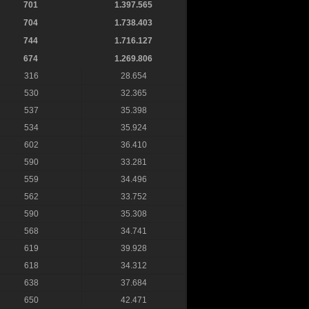
701
1.397.565
704
1.738.403
744
1.716.127
674
1.269.806
316
28.654
530
32.365
537
35.398
534
35.924
602
36.410
590
33.281
559
34.496
562
33.752
590
35.308
568
34.741
619
39.928
618
34.312
638
37.684
650
42.471