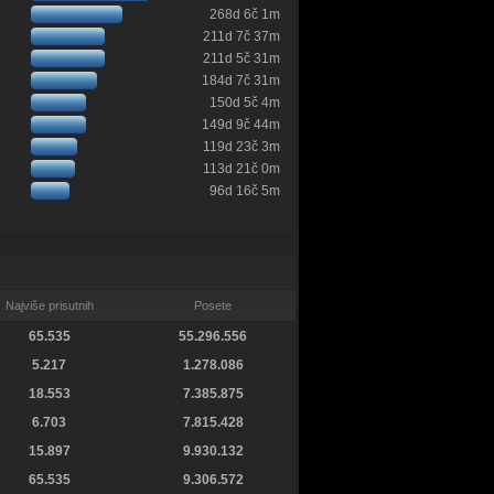
268d 6č 1m
211d 7č 37m
211d 5č 31m
184d 7č 31m
150d 5č 4m
149d 9č 44m
119d 23č 3m
113d 21č 0m
96d 16č 5m
Najviše prisutnih
Posete
65.535
55.296.556
5.217
1.278.086
18.553
7.385.875
6.703
7.815.428
15.897
9.930.132
65.535
9.306.572