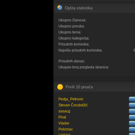
Opšta statistika
Ukupno članova:
Ukupno poruka:
Ukupno tema:
Ukupno kategorija:
Prisutnih korisnika:
Najviše prisutnih korisnika:
Prisutnih danas:
Ukupan broj pregleda stranica:
Prvih 10 pisača
Pedja_Petrovic
Stevan Čerubdžić
sasacg
Pirat
Vladar
Polomac