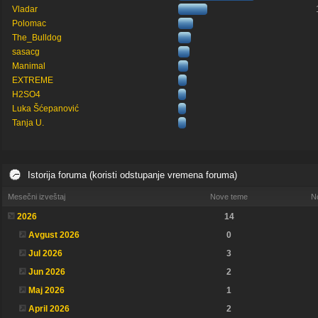
Vladar
Polomac
The_Bulldog
sasacg
Manimal
EXTREME
H2SO4
Luka Šćepanović
Tanja U.
Istorija foruma (koristi odstupanje vremena foruma)
Mesečni izveštaj
Nove teme
N
2026
14
Avgust 2026
0
Jul 2026
3
Jun 2026
2
Maj 2026
1
April 2026
2