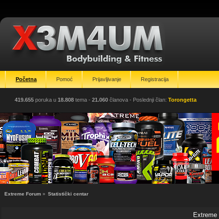
Početna
Pomoć
Prijavljivanje
Registracija
419.655
poruka u
18.808
tema -
21.060
članova
- Poslednji član:
Torongetta
Extreme Forum
»
Statistički centar
Extreme F