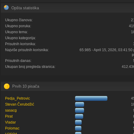
Opšta statistika
Ukupno članova:
2
Ukupno poruka:
41
Ukupno tema:
1
Ukupno kategorija:
Prisutnih korisnika:
Najviše prisutnih korisnika:
65.985 - April 15, 2026, 03:41:50
p
Prisutnih danas:
Ukupan broj pregleda stranica:
412.43
Prvih 10 pisača
Pedja_Petrovic
4
Stevan Čerubdžić
1
sasacg
Pirat
Vladar
Polomac