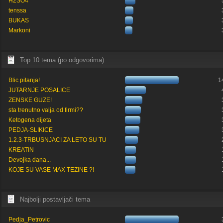
H2SO4
tenssa
BUKAS
Markoni
Top 10 tema (po odgovorima)
Blic pitanja!
1
JUTARNJE POSALICE
ZENSKE GUZE!
sta trenutno valja od firmi??
Ketogena dijeta
PEDJA-SLIKICE
1.2.3-TRBUSNJACI ZA LETO SU TU
KREATIN
Devojka dana...
KOJE SU VASE MAX TEZINE ?!
Najbolji postavljači tema
Pedja_Petrovic