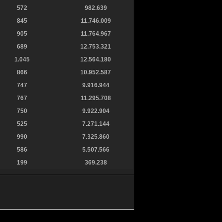
572
982.639
845
11.746.009
905
11.764.967
689
12.753.321
1.045
12.564.180
866
10.952.587
747
9.916.944
767
11.295.708
750
9.922.904
525
7.271.144
990
7.325.860
586
5.507.566
199
369.238