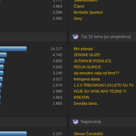
5.777
Slike/Muškarci
3.963
Članci
3.589
Borilački Sportovi
3.360
Sexy
Top 10 tema (po pregledima)
14.117
Blic pitanja!
4.745
ZENSKE GUZE!
3.855
JUTARNJE POSALICE
3.345
PEDJA-SLIKICE
3.246
sta trenutno valja od firmi??
3.017
Ketogena dijeta
2.474
1.2.3-TRBUSNJACI ZA LETO SU TU
1.990
KOJE SU VASE MAX TEZINE ?!
1.963
KREATIN
1.885
Devojka dana...
Najprisutniji
3.137
Stevan Čerubdžić