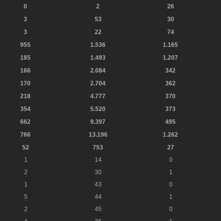
0
2
26
3
53
30
3
22
74
955
1.536
1.165
185
1.493
1.207
166
2.084
342
170
2.704
362
218
4.777
370
354
5.520
373
662
9.397
495
766
13.196
1.262
52
753
27
1
14
0
2
30
1
1
43
0
5
44
1
2
45
0