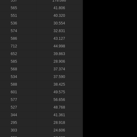
557
178.086
565
41.806
551
40.320
536
30.554
574
32.831
586
43.127
712
44.998
652
39.863
585
28.906
568
37.374
534
37.590
588
38.425
601
49.575
577
56.656
527
48.768
344
41.361
295
28.918
303
24.606