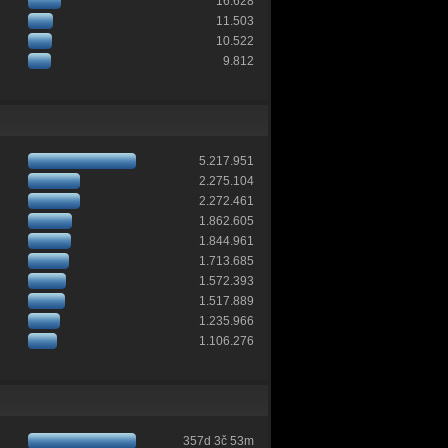
16.628
11.503
10.522
9.812
5.217.951
2.275.104
2.272.461
1.862.605
1.844.961
1.713.685
1.572.393
1.517.889
1.235.966
1.106.276
357d 3č 53m