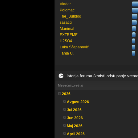
Vladar
Polomac
The_Bulldog
sasacg
Manimal
EXTREME
H2SO4
Luka Šćepanović
Tanja U.
Istorija foruma (koristi odstupanje vrem
Mesečni izveštaj
2026
Avgust 2026
Jul 2026
Jun 2026
Maj 2026
April 2026