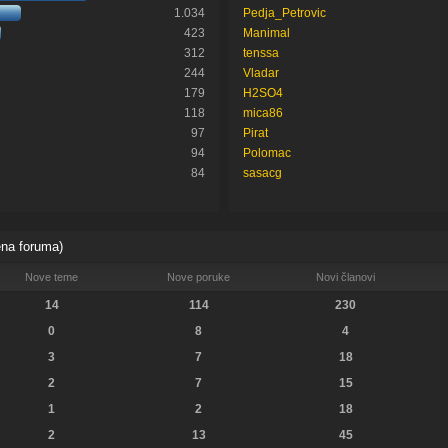
1.034
Pedja_Petrovic
423
Manimal
312
tenssa
244
Vladar
179
H2SO4
118
mica86
97
Pirat
94
Polomac
84
sasacg
ena foruma)
Nove teme
Nove poruke
Novi članovi
14
114
230
0
8
4
3
7
18
2
7
15
1
2
18
2
13
45