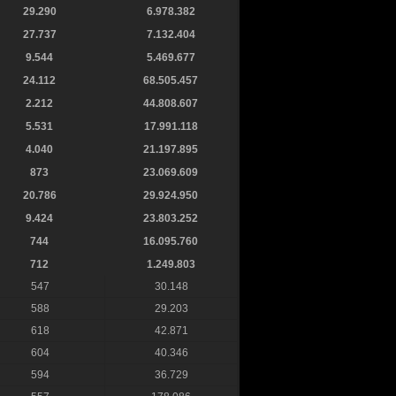
29.290
6.978.382
27.737
7.132.404
9.544
5.469.677
24.112
68.505.457
2.212
44.808.607
5.531
17.991.118
4.040
21.197.895
873
23.069.609
20.786
29.924.950
9.424
23.803.252
744
16.095.760
712
1.249.803
547
30.148
588
29.203
618
42.871
604
40.346
594
36.729