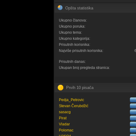
Opšta statistika
Ukupno članova:
Ukupno poruka:
Ukupno tema:
Ukupno kategorija:
Prisutnih korisnika:
Najviše prisutnih korisnika:
Prisutnih danas:
Ukupan broj pregleda stranica:
Prvih 10 pisača
Pedja_Petrovic
Stevan Čerubdžić
sasacg
Pirat
Vladar
Polomac