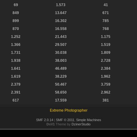
69
1.573
41
849
13.647
671
899
16.302
785
870
16.558
768
1.252
21.443
1.175
1.366
29.507
1.519
1.731
30.038
1.809
1.938
38.003
2.728
1.641
46.489
2.384
1.619
38.229
1.962
2.379
50.467
3.759
2.391
58.650
2.962
617
17.559
381
Extreme Photographer
SMF 2.0.14
|
SMF © 2011
,
Simple Machines
DsV1
Theme by
DzinerStudio