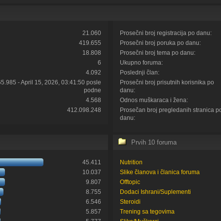
21.060
Prosečni broj registracija po danu:
419.655
Prosečni broj poruka po danu:
18.808
Prosečni broj tema po danu:
6
Ukupno foruma:
4.092
Poslednji član:
65.985 - April 15, 2026, 03:41:50 posle
Prosečni broj prisutnih korisnika po
podne
danu:
4.568
Odnos muškaraca i žena:
412.098.248
Prosečan broj pregledanih stranica p
danu:
Prvih 10 foruma
45.411
Nutrition
10.037
Slike članova i članica foruma
9.807
Offtopic
8.755
Dodaci Ishrani/Suplementi
6.546
Steroidi
5.857
Trening sa tegovima