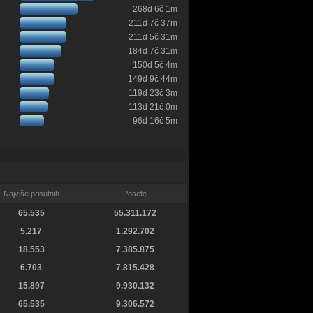
268d 6č 1m
211d 7č 37m
211d 5č 31m
184d 7č 31m
150d 5č 4m
149d 9č 44m
119d 23č 3m
113d 21č 0m
96d 16č 5m
Najviše prisutnih
Posete
65.535
55.311.172
5.217
1.292.702
18.553
7.385.875
6.703
7.815.428
15.897
9.930.132
65.535
9.306.572