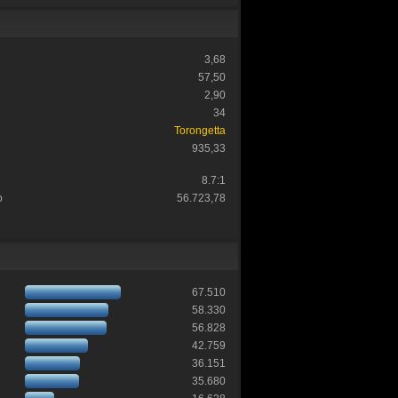
3,68
57,50
2,90
34
Torongetta
935,33
8.7:1
o
56.723,78
67.510
58.330
56.828
42.759
36.151
35.680