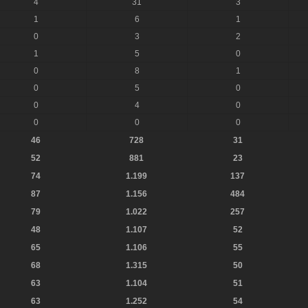
4
31
3
1
6
1
0
3
2
1
5
0
0
8
1
0
5
0
0
4
0
0
0
0
46
728
31
52
881
23
74
1.199
137
87
1.156
484
79
1.022
257
48
1.107
52
65
1.106
55
68
1.315
50
63
1.104
51
63
1.252
54