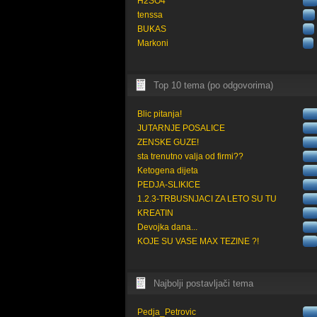
H2SO4
tenssa
BUKAS
Markoni
Top 10 tema (po odgovorima)
Blic pitanja!
JUTARNJE POSALICE
ZENSKE GUZE!
sta trenutno valja od firmi??
Ketogena dijeta
PEDJA-SLIKICE
1.2.3-TRBUSNJACI ZA LETO SU TU
KREATIN
Devojka dana...
KOJE SU VASE MAX TEZINE ?!
Najbolji postavljači tema
Pedja_Petrovic