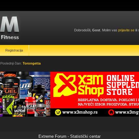
Dobrodošli,
Gost
. Molim vas
prijavite se
ili
Registracija
 Poslednji član:
Torongetta
Extreme Forum - Statistički centar