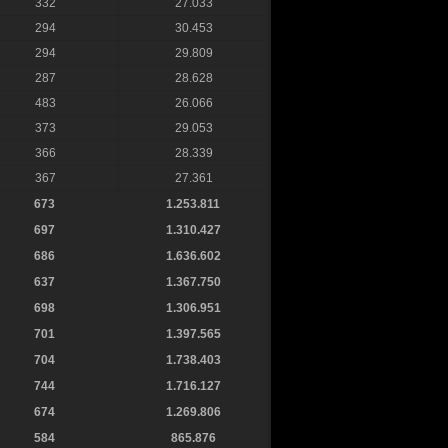
332
27.033
294
30.453
294
29.809
287
28.628
483
26.066
373
29.053
366
28.339
367
27.361
673
1.253.811
697
1.310.427
686
1.636.602
637
1.367.750
698
1.306.951
701
1.397.565
704
1.738.403
744
1.716.127
674
1.269.806
584
865.876