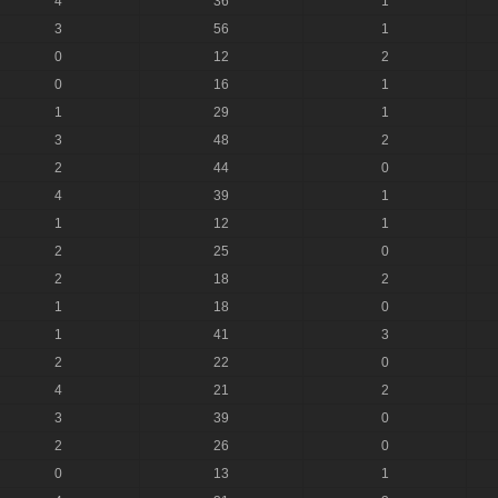
4
36
1
3
56
1
0
12
2
0
16
1
1
29
1
3
48
2
2
44
0
4
39
1
1
12
1
2
25
0
2
18
2
1
18
0
1
41
3
2
22
0
4
21
2
3
39
0
2
26
0
0
13
1