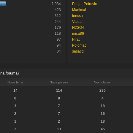
1.034
Pedja_Petrovic
423
Manimal
312
tenssa
244
Vladar
179
H2SO4
118
mica86
97
Pirat
94
Polomac
84
sasacg
ena foruma)
Nove teme
Nove poruke
Novi članovi
14
114
230
0
8
4
3
7
18
2
7
15
1
2
18
2
13
45