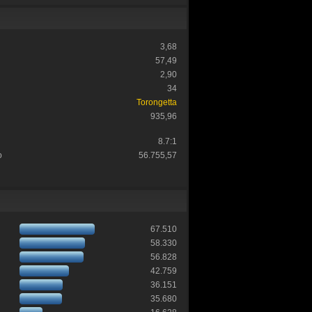
3,68
57,49
2,90
34
Torongetta
935,96
8.7:1
o
56.755,57
67.510
58.330
56.828
42.759
36.151
35.680