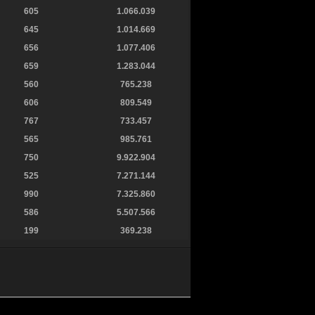
605
1.066.039
645
1.014.669
656
1.077.406
659
1.283.044
560
765.238
606
809.549
767
733.457
565
985.761
750
9.922.904
525
7.271.144
990
7.325.860
586
5.507.566
199
369.238