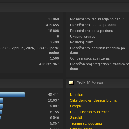
21.060
Prosečni broj registracija po danu:
419.655
Prosečni broj poruka po danu:
18.808
Prosečni broj tema po danu:
6
Ukupno foruma:
3.499
Poslednji član:
65.985 - April 15, 2026, 03:41:50 posle
Prosečni broj prisutnih korisnika po
podne
danu:
5.500
Odnos muškaraca i žena:
412.385.967
Prosečan broj pregledanih stranica p
danu:
Prvih 10 foruma
45.411
Nutrition
10.037
Slike članova i članica foruma
9.807
Offtopic
8.755
Dodaci Ishrani/Suplementi
6.546
Steroidi
5.857
Trening sa tegovima