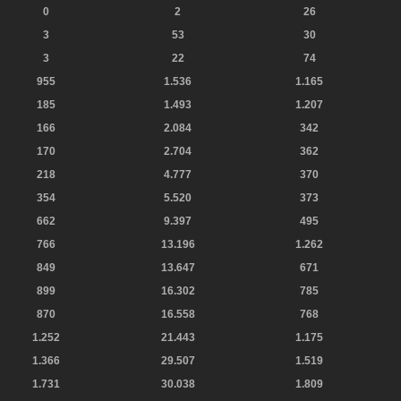
0
2
26
3
53
30
3
22
74
955
1.536
1.165
185
1.493
1.207
166
2.084
342
170
2.704
362
218
4.777
370
354
5.520
373
662
9.397
495
766
13.196
1.262
849
13.647
671
899
16.302
785
870
16.558
768
1.252
21.443
1.175
1.366
29.507
1.519
1.731
30.038
1.809