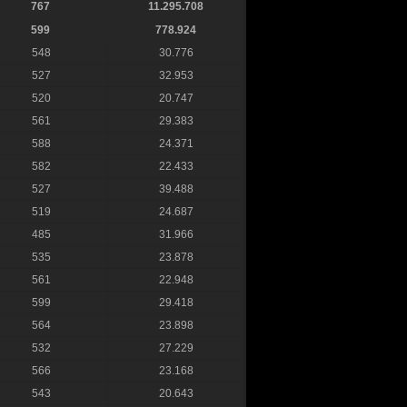
767
11.295.708
599
778.924
548
30.776
527
32.953
520
20.747
561
29.383
588
24.371
582
22.433
527
39.488
519
24.687
485
31.966
535
23.878
561
22.948
599
29.418
564
23.898
532
27.229
566
23.168
543
20.643