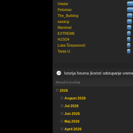
Vladar
Polomac
The_Bulldog
sasacg
Manimal
EXTREME
H2SO4
Luka Šćepanović
Tanja U.
Istorija foruma (koristi odstupanje vrem
Mesečni izveštaj
2026
Avgust 2026
Jul 2026
Jun 2026
Maj 2026
April 2026