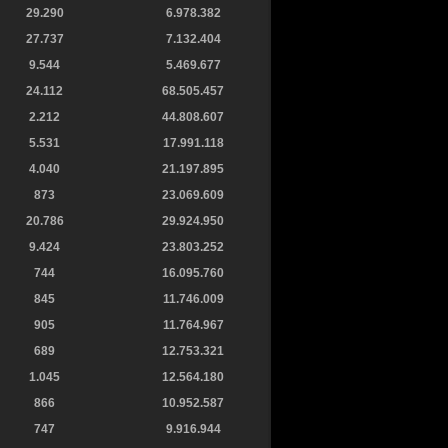
29.290
6.978.382
27.737
7.132.404
9.544
5.469.677
24.112
68.505.457
2.212
44.808.607
5.531
17.991.118
4.040
21.197.895
873
23.069.609
20.786
29.924.950
9.424
23.803.252
744
16.095.760
845
11.746.009
905
11.764.967
689
12.753.321
1.045
12.564.180
866
10.952.587
747
9.916.944