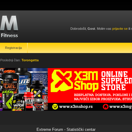
Dobrodošli,
Gost
. Molim vas
prijavite se
ili
Registracija
 Poslednji član:
Torongetta
Extreme Forum - Statistički centar