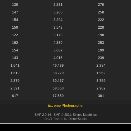
130
2.231
270
147
3.265
258
154
3.294
222
159
3.548
228
122
3.173
198
162
4.330
253
154
3.687
199
143
4.016
239
1.641
46.489
2.384
1.619
38.229
1.962
2.379
50.467
3.759
2.391
58.650
2.962
617
17.559
381
Extreme Photographer
SMF 2.0.14
|
SMF © 2011
,
Simple Machines
DsV1
Theme by
DzinerStudio