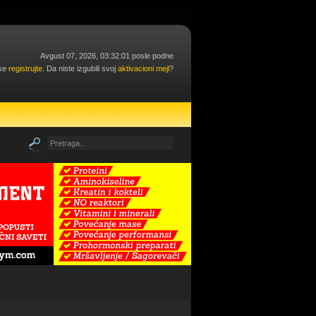
Avgust 07, 2026, 03:32:01 posle podne
 se
registrujte
. Da niste izgubili svoj
aktivacioni mejl
?