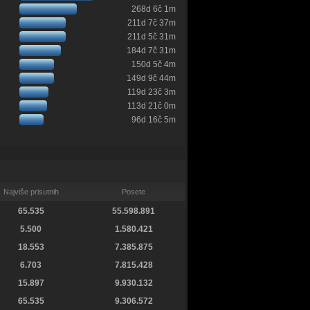
268d 6č 1m
211d 7č 37m
211d 5č 31m
184d 7č 31m
150d 5č 4m
149d 9č 44m
119d 23č 3m
113d 21č 0m
96d 16č 5m
Najviše prisutnih
Posete
65.535
55.598.891
5.500
1.580.421
18.553
7.385.875
6.703
7.815.428
15.897
9.930.132
65.535
9.306.572