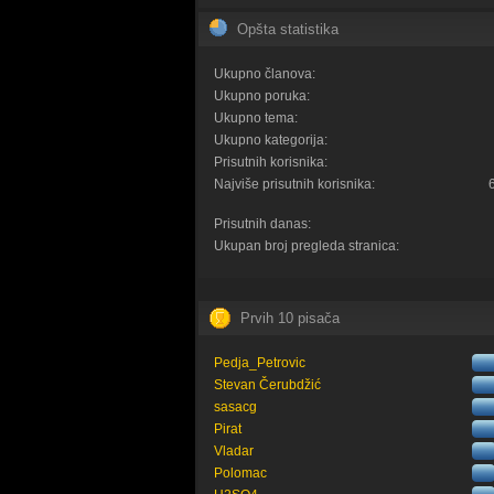
Opšta statistika
Ukupno članova:
Ukupno poruka:
Ukupno tema:
Ukupno kategorija:
Prisutnih korisnika:
Najviše prisutnih korisnika:
Prisutnih danas:
Ukupan broj pregleda stranica:
Prvih 10 pisača
Pedja_Petrovic
Stevan Čerubdžić
sasacg
Pirat
Vladar
Polomac