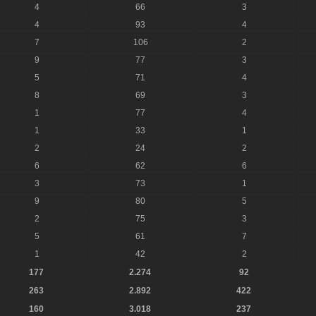
4
66
3
4
93
4
7
106
2
9
77
3
5
71
4
8
69
3
1
77
4
1
33
1
2
24
2
6
62
6
3
73
1
9
80
5
2
75
3
5
61
7
1
42
2
177
2.274
92
263
2.892
422
160
3.018
237