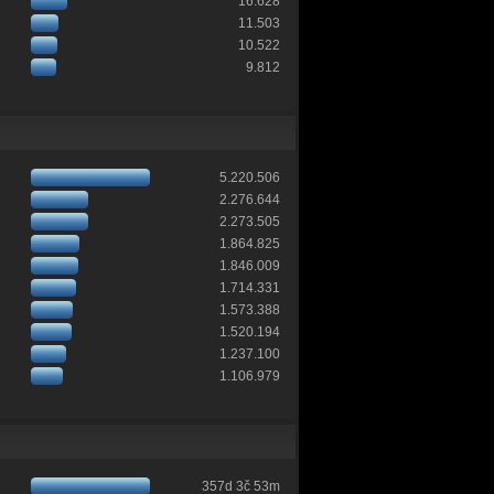
16.628
11.503
10.522
9.812
5.220.506
2.276.644
2.273.505
1.864.825
1.846.009
1.714.331
1.573.388
1.520.194
1.237.100
1.106.979
357d 3č 53m