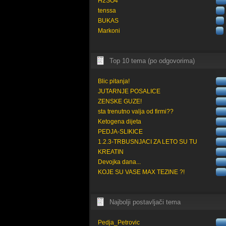
H2SO4
tenssa
BUKAS
Markoni
Top 10 tema (po odgovorima)
Blic pitanja!
JUTARNJE POSALICE
ZENSKE GUZE!
sta trenutno valja od firmi??
Ketogena dijeta
PEDJA-SLIKICE
1.2.3-TRBUSNJACI ZA LETO SU TU
KREATIN
Devojka dana...
KOJE SU VASE MAX TEZINE ?!
Najbolji postavljači tema
Pedja_Petrovic