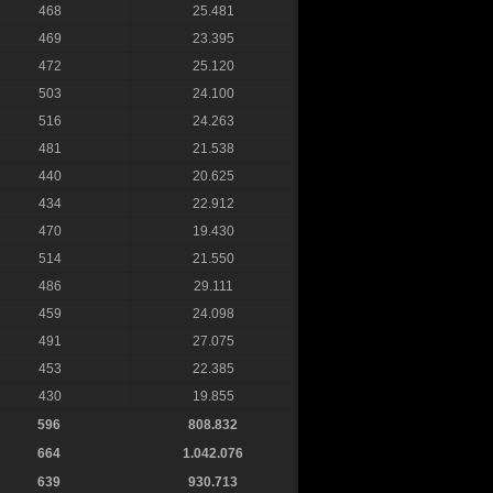
468
25.481
469
23.395
472
25.120
503
24.100
516
24.263
481
21.538
440
20.625
434
22.912
470
19.430
514
21.550
486
29.111
459
24.098
491
27.075
453
22.385
430
19.855
596
808.832
664
1.042.076
639
930.713