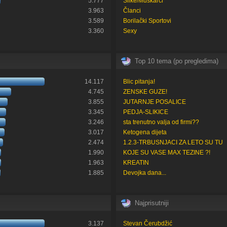
5.777
Slike/Muškarci
3.963
Članci
3.589
Borilački Sportovi
3.360
Sexy
Top 10 tema (po pregledima)
14.117
Blic pitanja!
4.745
ZENSKE GUZE!
3.855
JUTARNJE POSALICE
3.345
PEDJA-SLIKICE
3.246
sta trenutno valja od firmi??
3.017
Ketogena dijeta
2.474
1.2.3-TRBUSNJACI ZA LETO SU TU
1.990
KOJE SU VASE MAX TEZINE ?!
1.963
KREATIN
1.885
Devojka dana...
Najprisutniji
3.137
Stevan Čerubdžić