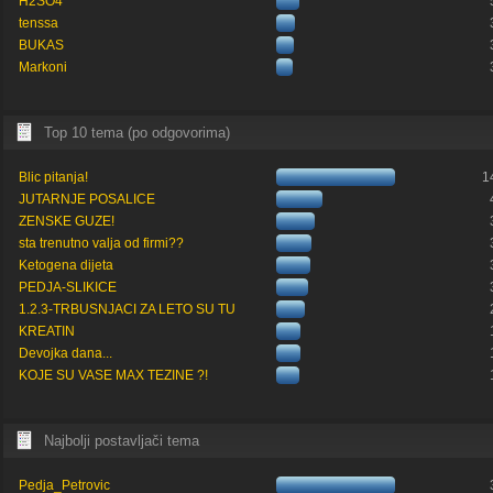
H2SO4
tenssa
BUKAS
Markoni
Top 10 tema (po odgovorima)
Blic pitanja!
1
JUTARNJE POSALICE
ZENSKE GUZE!
sta trenutno valja od firmi??
Ketogena dijeta
PEDJA-SLIKICE
1.2.3-TRBUSNJACI ZA LETO SU TU
KREATIN
Devojka dana...
KOJE SU VASE MAX TEZINE ?!
Najbolji postavljači tema
Pedja_Petrovic