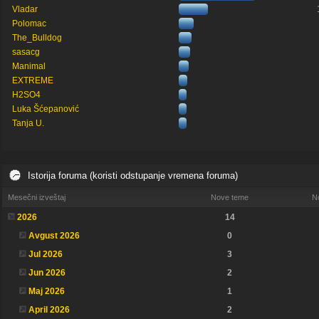
Vladar
Polomac
The_Bulldog
sasacg
Manimal
EXTREME
H2SO4
Luka Šćepanović
Tanja U.
Istorija foruma (koristi odstupanje vremena foruma)
Mesečni izveštaj
Nove teme
N
2026
14
Avgust 2026
0
Jul 2026
3
Jun 2026
2
Maj 2026
1
April 2026
2