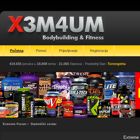
Početna
Pomoć
Prijavljivanje
Registracija
419.655
poruka u
18.808
tema -
21.060
članova
- Poslednji član:
Torongetta
Extreme Forum
»
Statistički centar
Extreme F