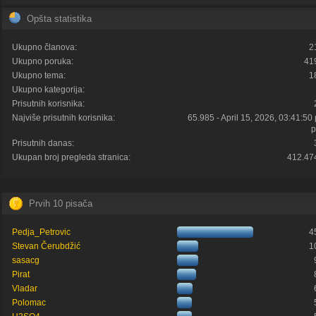
Opšta statistika
Ukupno članova:
2
Ukupno poruka:
41
Ukupno tema:
1
Ukupno kategorija:
Prisutnih korisnika:
Najviše prisutnih korisnika:
65.985 - April 15, 2026, 03:41:50
p
Prisutnih danas:
Ukupan broj pregleda stranica:
412.47
Prvih 10 pisača
Pedja_Petrovic
4
Stevan Čerubdžić
1
sasacg
Pirat
Vladar
Polomac